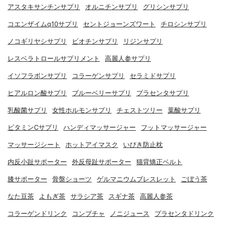
アスタキサンチンサプリ
オルニチンサプリ
グリシンサプリ
コエンザイムq10サプリ
セントジョーンズワート
チロシンサプリ
ノコギリヤシサプリ
ビオチンサプリ
リジンサプリ
レスベラトロールサプリメント
高麗人参サプリ
イソフラボンサプリ
コラーゲンサプリ
セラミドサプリ
ヒアルロン酸サプリ
ブルーベリーサプリ
プラセンタサプリ
乳酸菌サプリ
女性ホルモンサプリ
チェストツリー
葉酸サプリ
ビタミンCサプリ
ハンディマッサージャー
フットマッサージャー
マッサージシート
ホットアイマスク
いびき防止枕
内反小趾サポーター
外反母趾サポーター
猫背矯正ベルト
膝サポーター
骨盤ショーツ
ゲルマニウムブレスレット
ごぼう茶
なた豆茶
よもぎ茶
サラシア茶
スギナ茶
高麗人参茶
コラーゲンドリンク
コンブチャ
ノニジュース
プラセンタドリンク