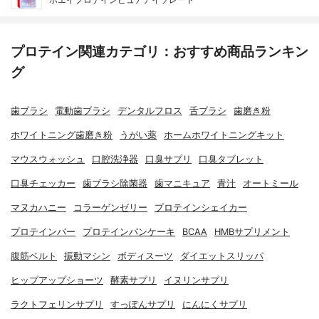
プロテイン関連カテゴリ：おすすめ商品ランキン
グ
歯ブラシ
電動歯ブラシ
デンタルフロス
舌ブラシ
歯磨き粉
ホワイトニング歯磨き粉
うがい薬
ホームホワイトニングキット
マウスウォッシュ
口腔洗浄器
口臭サプリ
口臭タブレット
口臭チェッカー
歯ブラシ除菌器
歯マニキュア
青汁
オートミール
マヌカハニー
コラーゲンゼリー
プロテインシェイカー
プロテインバー
プロテインパンケーキ
BCAA
HMBサプリメント
腹筋ベルト
振動マシン
ボディスーツ
ダイエットスリッパ
ヒップアップショーツ
酵素サプリ
イヌリンサプリ
ラクトフェリンサプリ
すっぽんサプリ
にんにくサプリ