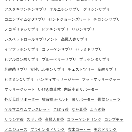
アスタキサンチンサプリ
オルニチンサプリ
グリシンサプリ
コエンザイムq10サプリ
セントジョーンズワート
チロシンサプリ
ノコギリヤシサプリ
ビオチンサプリ
リジンサプリ
レスベラトロールサプリメント
高麗人参サプリ
イソフラボンサプリ
コラーゲンサプリ
セラミドサプリ
ヒアルロン酸サプリ
ブルーベリーサプリ
プラセンタサプリ
乳酸菌サプリ
女性ホルモンサプリ
チェストツリー
葉酸サプリ
ビタミンCサプリ
ハンディマッサージャー
フットマッサージャー
マッサージシート
いびき防止枕
内反小趾サポーター
外反母趾サポーター
猫背矯正ベルト
膝サポーター
骨盤ショーツ
ゲルマニウムブレスレット
ごぼう茶
なた豆茶
よもぎ茶
サラシア茶
スギナ茶
高麗人参茶
コラーゲンドリンク
コンブチャ
ノニジュース
プラセンタドリンク
玄米コーヒー
美容ドリンク