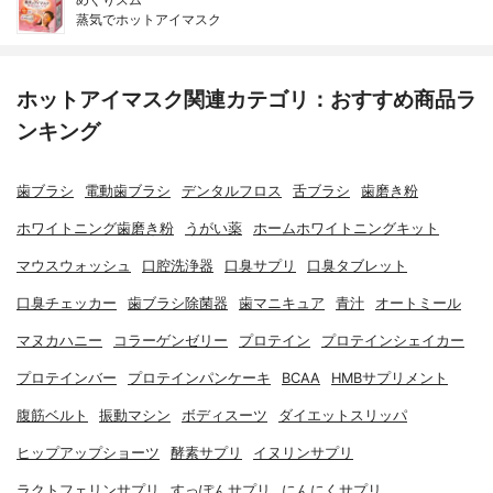
蒸気でホットアイマスク
ホットアイマスク関連カテゴリ：おすすめ商品ラ
ンキング
歯ブラシ
電動歯ブラシ
デンタルフロス
舌ブラシ
歯磨き粉
ホワイトニング歯磨き粉
うがい薬
ホームホワイトニングキット
マウスウォッシュ
口腔洗浄器
口臭サプリ
口臭タブレット
口臭チェッカー
歯ブラシ除菌器
歯マニキュア
青汁
オートミール
マヌカハニー
コラーゲンゼリー
プロテイン
プロテインシェイカー
プロテインバー
プロテインパンケーキ
BCAA
HMBサプリメント
腹筋ベルト
振動マシン
ボディスーツ
ダイエットスリッパ
ヒップアップショーツ
酵素サプリ
イヌリンサプリ
ラクトフェリンサプリ
すっぽんサプリ
にんにくサプリ