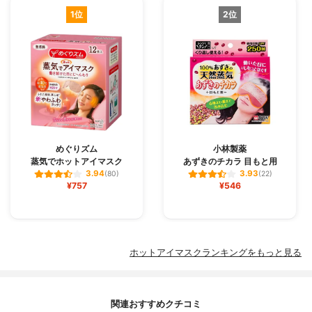
1位
2位
めぐりズム
小林製薬
蒸気でホットアイマスク
あずきのチカラ 目もと用
3.94
3.93
(80)
(22)
¥757
¥546
ホットアイマスクランキングをもっと見る
関連おすすめクチコミ