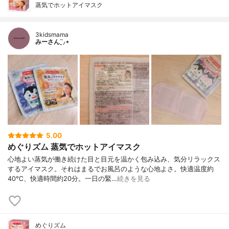
蒸気でホットアイマスク
3kidsmama
みーさん¨̮⸝⋆
5.00
めぐりズム 蒸気でホットアイマスク
心地よい蒸気が働き続けた目と目元を温かく包み込み、気分リラックス
するアイマスク。それはまるでお風呂のような心地よさ。快適温度約
40℃、快適時間約20分。一日の緊…
続きを見る
めぐりズム