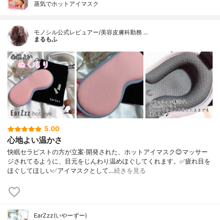
蒸気でホットアイマスク
モノシル公式レビュアー/美容皮膚科勤務 …
まるもふ
5.00
心地よい温かさ
快眠セラピストの方が立案·開発された、ホットアイマスク😊マッサー
ジされてるように、目元をじんわり温めほぐしてくれます。✅疲れ目を
ほぐしてほしい✅アイマスクとして…
続きを見る
EarZzz(いやーずー)