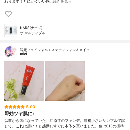
わります！とにかくいい感…
続きを見る
NARS(ナーズ)
ザ マルティプル
認定フェイシャルエステティシャン＆メイク…
miel
5.00
即効ツヤ肌に♪
以前から気になっていた、江原道のファンデ。最初小さいサンプルで試
して、これは凄い！と感動しすぐに本体を買いました。色は013の標準