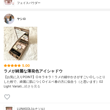
フェイスパウダー
ヤシロ
5.00
ラメが綺麗な薄発色アイシャドウ
【お気に入りPOINT】○キラキラ！ラメの細やかさがすごい○しっとり
した粉で、綺麗に肌につく○イエベ春の方に似合う（と思います）02
Light Variati…
続きを見る
LUNASOL(ルナソル)