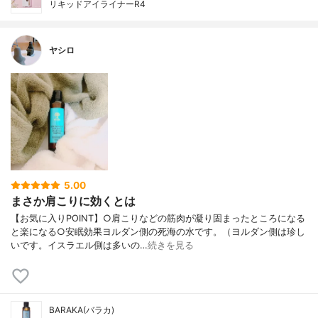
リキッドアイライナーR4
ヤシロ
5.00
まさか肩こりに効くとは
【お気に入りPOINT】○肩こりなどの筋肉が凝り固まったところになる
と楽になる○安眠効果ヨルダン側の死海の水です。（ヨルダン側は珍し
いです。イスラエル側は多いの…
続きを見る
BARAKA(バラカ)