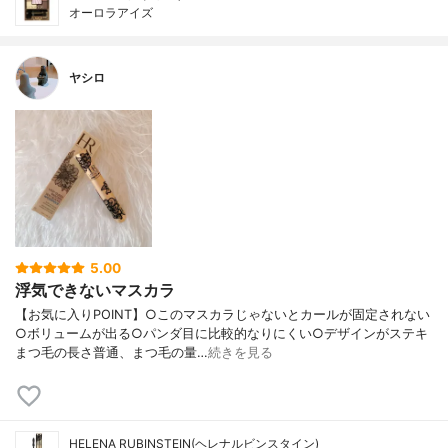
オーロラアイズ
ヤシロ
5.00
浮気できないマスカラ
【お気に入りPOINT】○このマスカラじゃないとカールが固定されない
○ボリュームが出る○パンダ目に比較的なりにくい○デザインがステキ
まつ毛の長さ普通、まつ毛の量…
続きを見る
HELENA RUBINSTEIN(ヘレナルビンスタイン)