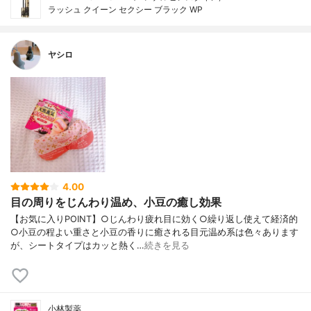
ラッシュ クイーン セクシー ブラック WP
ヤシロ
4.00
目の周りをじんわり温め、小豆の癒し効果
【お気に入りPOINT】○じんわり疲れ目に効く○繰り返し使えて経済的
○小豆の程よい重さと小豆の香りに癒される目元温め系は色々あります
が、シートタイプはカッと熱く…
続きを見る
小林製薬