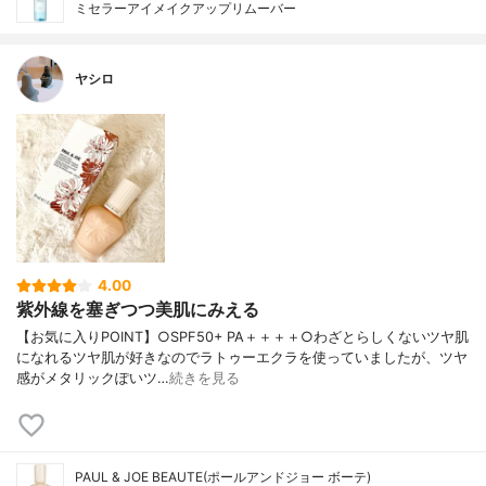
ミセラーアイメイクアップリムーバー
ヤシロ
4.00
紫外線を塞ぎつつ美肌にみえる
【お気に入りPOINT】○SPF50+ PA＋＋＋＋○わざとらしくないツヤ肌
になれるツヤ肌が好きなのでラトゥーエクラを使っていましたが、ツヤ
感がメタリックぽいツ…
続きを見る
PAUL & JOE BEAUTE(ポールアンドジョー ボーテ)