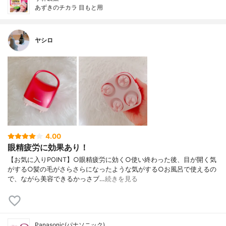
あずきのチカラ 目もと用
ヤシロ
4.00
眼精疲労に効果あり！
【お気に入りPOINT】○眼精疲労に効く○使い終わった後、目が開く気
がする○髪の毛がさらさらになったような気がする○お風呂で使えるの
で、ながら美容できるかっさブ…
続きを見る
Panasonic(パナソニック)