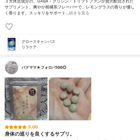
３大休息成分の、GABA・グリシン・トリプトファンが贅沢配合された
サプリメント。爽やか柑橘系フレーバーで、レモングラスの香りが優し
く香ります。スッキリをサポート…
続きを見る
グロースキャンバス
リラケア
バドママ★フォロバ100◎
5.00
身体の巡りを良くするサプリ。