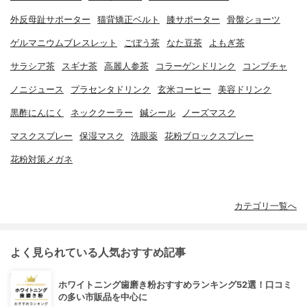
外反母趾サポーター
猫背矯正ベルト
膝サポーター
骨盤ショーツ
ゲルマニウムブレスレット
ごぼう茶
なた豆茶
よもぎ茶
サラシア茶
スギナ茶
高麗人参茶
コラーゲンドリンク
コンブチャ
ノニジュース
プラセンタドリンク
玄米コーヒー
美容ドリンク
黒酢にんにく
ネッククーラー
鍼シール
ノーズマスク
マスクスプレー
保湿マスク
洗眼薬
花粉ブロックスプレー
花粉対策メガネ
カテゴリ一覧へ
よく見られている人気おすすめ記事
ホワイトニング歯磨き粉おすすめランキング52選！口コミ
の多い市販品を中心に