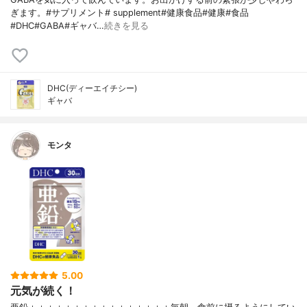
ぎます。#サプリメント# supplement#健康食品#健康#食品
#DHC#GABA#ギャバ…
続きを見る
DHC(ディーエイチシー)
ギャバ
モンタ
5.00
元気が続く！