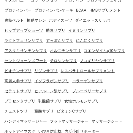
マヌカハニー
コラーゲンゼリー
プロテイン
プロテインシェイカー
プロテインバー
プロテインパンケーキ
BCAA
HMBサプリメント
腹筋ベルト
振動マシン
ボディスーツ
ダイエットスリッパ
ヒップアップショーツ
酵素サプリ
イヌリンサプリ
ラクトフェリンサプリ
すっぽんサプリ
にんにくサプリ
アスタキサンチンサプリ
オルニチンサプリ
コエンザイムq10サプリ
セントジョーンズワート
チロシンサプリ
ノコギリヤシサプリ
ビオチンサプリ
リジンサプリ
レスベラトロールサプリメント
高麗人参サプリ
イソフラボンサプリ
コラーゲンサプリ
セラミドサプリ
ヒアルロン酸サプリ
ブルーベリーサプリ
プラセンタサプリ
乳酸菌サプリ
女性ホルモンサプリ
チェストツリー
葉酸サプリ
ビタミンCサプリ
ハンディマッサージャー
フットマッサージャー
マッサージシート
ホットアイマスク
いびき防止枕
内反小趾サポーター