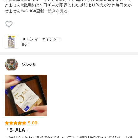
きません!!愛用前は１日10㎞が限界でした以前より体力がつき毎日欠か
せません!!#DHC#亜鉛…
続きを見る
DHC(ディーエイチシー)
亜鉛
シルシル
5.00
「5-ALA」
「5-ALA」50mg国産の5-アミノレブリン酸塩DHCの確かな品質、圧倒