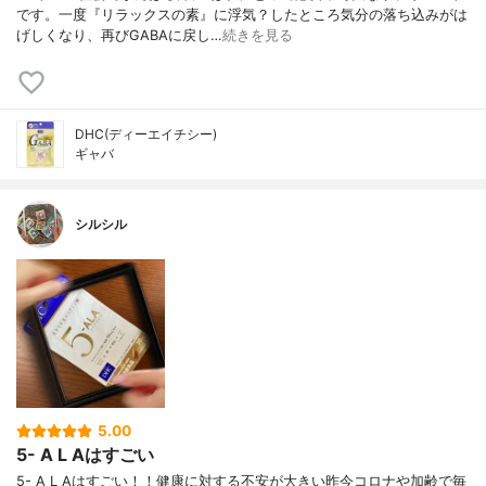
です。一度『リラックスの素』に浮気？したところ気分の落ち込みがは
げしくなり、再びGABAに戻し…
続きを見る
DHC(ディーエイチシー)
ギャバ
シルシル
5.00
5- A L Aはすごい
5- A L Aはすごい！！健康に対する不安が大きい昨今コロナや加齢で毎