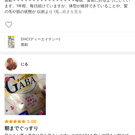
亜鉛＋＋＋＋＋＋＋＋＋＋＋＋＋＋＋＋毎朝、食前に摂るようにしてい
ます。1年程、毎日続けていますが、体型が維持できていることや、髪
の毛や肌の状態が 以前より !元…
続きを見る
DHC(ディーエイチシー)
亜鉛
にる
5.00
朝までぐっすり