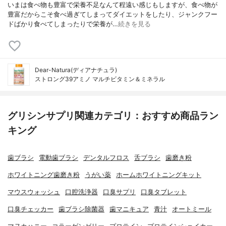
いまは食べ物も豊富で栄養不足なんて程遠い感じもしますが、食べ物が
豊富だからこそ食べ過ぎてしまってダイエットをしたり、ジャンクフー
ドばかり食べてしまったりで栄養が…
続きを見る
Dear-Natura(ディアナチュラ)
ストロング39アミノ マルチビタミン＆ミネラル
グリシンサプリ関連カテゴリ：おすすめ商品ラン
キング
歯ブラシ
電動歯ブラシ
デンタルフロス
舌ブラシ
歯磨き粉
ホワイトニング歯磨き粉
うがい薬
ホームホワイトニングキット
マウスウォッシュ
口腔洗浄器
口臭サプリ
口臭タブレット
口臭チェッカー
歯ブラシ除菌器
歯マニキュア
青汁
オートミール