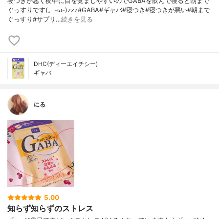
寝つきが悪く夜中に目を覚ましやすいのでGABAを飲んで寝ると朝まで
ぐっすりです(。-ω-)zzz#GABA#ギャバ#寝つき#寝つきが悪い#朝まで
ぐっすり#サプリ…
続きを見る
DHC(ディーエイチシー)
ギャバ
にる
5.00
知らず知らずのストレス