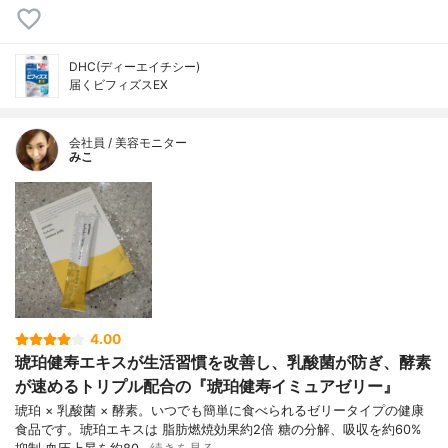
DHC(ディーエイチシー)
届くビフィズスEX
会社員 / 美容モニター
みこ
4.00
琥珀健寿エキスが生活習慣を改善し、乳酸菌が防ぎ、酵素
が速めるトリプル配合の『琥珀健寿イミュアゼリー』
琥珀 × 乳酸菌 × 酵素。いつでも簡単に食べられるゼリータイプの健康
食品です。琥珀エキスは 脂肪燃焼効果約2倍 糖の分解、吸収を約60%