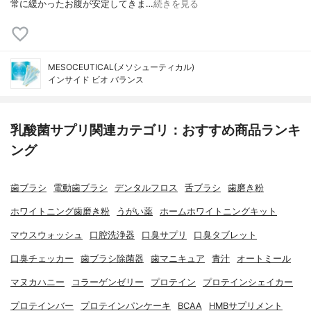
常に緩かったお腹が安定してきま…
続きを見る
MESOCEUTICAL(メソシューティカル)
インサイド ビオ バランス
乳酸菌サプリ関連カテゴリ：おすすめ商品ランキ
ング
歯ブラシ
電動歯ブラシ
デンタルフロス
舌ブラシ
歯磨き粉
ホワイトニング歯磨き粉
うがい薬
ホームホワイトニングキット
マウスウォッシュ
口腔洗浄器
口臭サプリ
口臭タブレット
口臭チェッカー
歯ブラシ除菌器
歯マニキュア
青汁
オートミール
マヌカハニー
コラーゲンゼリー
プロテイン
プロテインシェイカー
プロテインバー
プロテインパンケーキ
BCAA
HMBサプリメント