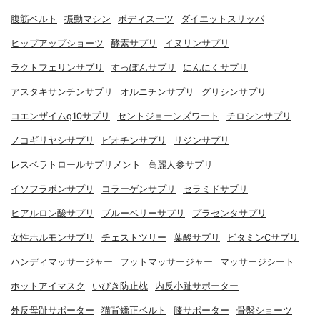
腹筋ベルト
振動マシン
ボディスーツ
ダイエットスリッパ
ヒップアップショーツ
酵素サプリ
イヌリンサプリ
ラクトフェリンサプリ
すっぽんサプリ
にんにくサプリ
アスタキサンチンサプリ
オルニチンサプリ
グリシンサプリ
コエンザイムq10サプリ
セントジョーンズワート
チロシンサプリ
ノコギリヤシサプリ
ビオチンサプリ
リジンサプリ
レスベラトロールサプリメント
高麗人参サプリ
イソフラボンサプリ
コラーゲンサプリ
セラミドサプリ
ヒアルロン酸サプリ
ブルーベリーサプリ
プラセンタサプリ
女性ホルモンサプリ
チェストツリー
葉酸サプリ
ビタミンCサプリ
ハンディマッサージャー
フットマッサージャー
マッサージシート
ホットアイマスク
いびき防止枕
内反小趾サポーター
外反母趾サポーター
猫背矯正ベルト
膝サポーター
骨盤ショーツ