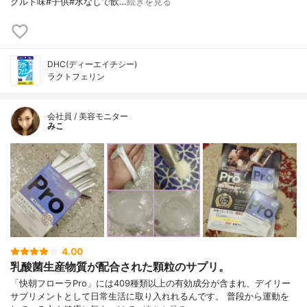
グルト味#子供#水なしで飲…
続きを見る
DHC(ディーエイチシー)
ラクトフェリン
会社員 / 美容モニター
みこ
4.00
乳酸菌生産物質が配合された顆粒のサプリ。
「快朝フローラPro」には409種類以上の有効成分が含まれ、デイリー
サプリメントとして日常生活に取り入れれるんです。 普段から運動を