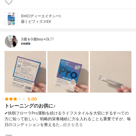
DHC(ディーエイチシー)
届くビフィズスEX
3歳＆0歳boy×OL🤍
coala
3.00
トレーニングのお供に♪
✔︎快朝フローラPro運動を続けるライフスタイルを大切にするすべての
方に知って欲しい。戦略的栄養補給に力を入れることも重要ですが、毎
日のコンディションを整えるた…
続きを見る