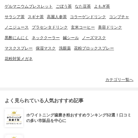
ゲルマニウムブレスレット
ごぼう茶
なた豆茶
よもぎ茶
サラシア茶
スギナ茶
高麗人参茶
コラーゲンドリンク
コンブチャ
ノニジュース
プラセンタドリンク
玄米コーヒー
美容ドリンク
黒酢にんにく
ネッククーラー
鍼シール
ノーズマスク
マスクスプレー
保湿マスク
洗眼薬
花粉ブロックスプレー
花粉対策メガネ
カテゴリ一覧へ
よく見られている人気おすすめ記事
ホワイトニング歯磨き粉おすすめランキング52選！口コミ
の多い市販品を中心に