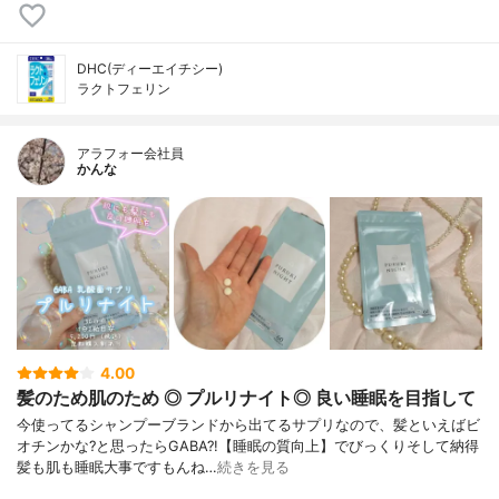
DHC(ディーエイチシー)
ラクトフェリン
アラフォー会社員
かんな
4.00
髪のため肌のため ◎ プルリナイト◎ 良い睡眠を目指して
今使ってるシャンプーブランドから出てるサプリなので、髪といえばビ
オチンかな?と思ったらGABA?!【睡眠の質向上】でびっくりそして納得
髪も肌も睡眠大事ですもんね…
続きを見る