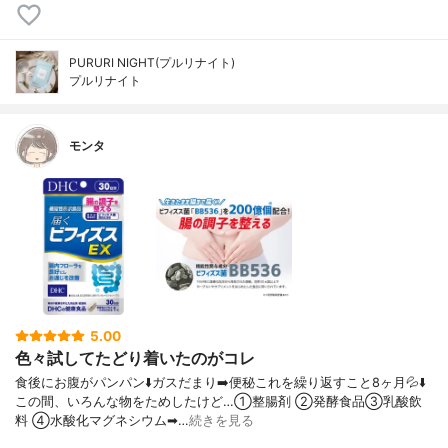
PURURI NIGHT(プルリナイト)
プルリナイト
モンタ
5.00
色々試してたどり着いたのがコレ
食後にお腹がパンパン⬇️ガスだまり➡️便秘これを繰り返すこと8ヶ月💦⬇️
この間、いろんな物をためしたけど…①整腸剤 ②発酵食品③乳酸飲
料 ④水酸化マグネシウム➡…
続きを見る