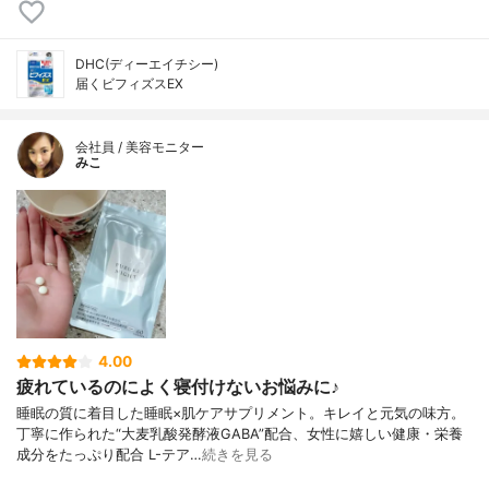
DHC(ディーエイチシー)
届くビフィズスEX
会社員 / 美容モニター
みこ
4.00
疲れているのによく寝付けないお悩みに♪
睡眠の質に着目した睡眠×肌ケアサプリメント。キレイと元気の味方。
丁寧に作られた“大麦乳酸発酵液GABA”配合、女性に嬉しい健康・栄養
成分をたっぷり配合 L-テア…
続きを見る