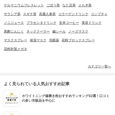
ゲルマニウムブレスレット
ごぼう茶
なた豆茶
よもぎ茶
サラシア茶
スギナ茶
高麗人参茶
コラーゲンドリンク
コンブチャ
ノニジュース
プラセンタドリンク
玄米コーヒー
美容ドリンク
黒酢にんにく
ネッククーラー
鍼シール
ノーズマスク
マスクスプレー
保湿マスク
洗眼薬
花粉ブロックスプレー
花粉対策メガネ
カテゴリ一覧へ
よく見られている人気おすすめ記事
ホワイトニング歯磨き粉おすすめランキング52選！口コミ
の多い市販品を中心に