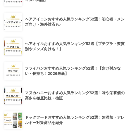
ヘアアイロンおすすめ人気ランキング52選！初心者・メン
ズ向け・海外対応も♪
ヘアオイルおすすめ人気ランキング52選【プチプラ・髪質
別やメンズ向けも！】
フライパンおすすめ人気ランキング52選！【焦げ付かな
い・長持ち！2026最新】
マヌカハニーおすすめ人気ランキング52選！味や栄養価の
高さを徹底比較・検証
ドッグフードおすすめ人気ランキング52選！無添加・アレ
ルギー対策商品を紹介