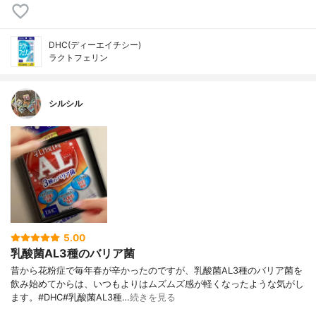
DHC(ディーエイチシー)
ラクトフェリン
シルシル
5.00
乳酸菌AL3種のバリア菌
昔から花粉症で毎年春が辛かったのですが、乳酸菌AL3種のバリア菌を
飲み始めてからは、いつもよりはムズムズ感が軽くなったような気がし
ます。#DHC#乳酸菌AL3種…
続きを見る