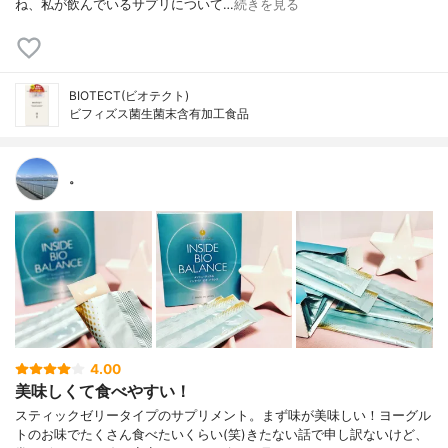
ね、私が飲んでいるサプリについて…
続きを見る
BIOTECT(ビオテクト)
ビフィズス菌生菌末含有加工食品
。
4.00
美味しくて食べやすい！
スティックゼリータイプのサプリメント。まず味が美味しい！ヨーグル
トのお味でたくさん食べたいくらい(笑)きたない話で申し訳ないけど、