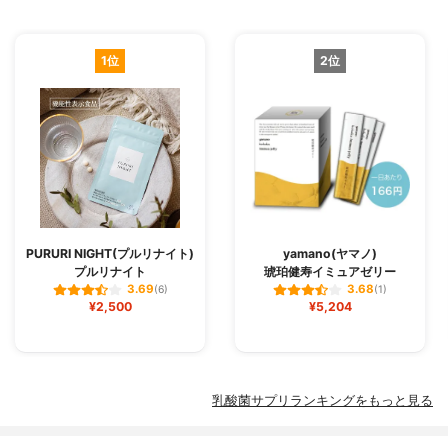
1位
2位
PURURI NIGHT(プルリナイト)
yamano(ヤマノ)
プルリナイト
琥珀健寿イミュアゼリー
3.69
3.68
(6)
(1)
¥2,500
¥5,204
乳酸菌サプリランキングをもっと見る