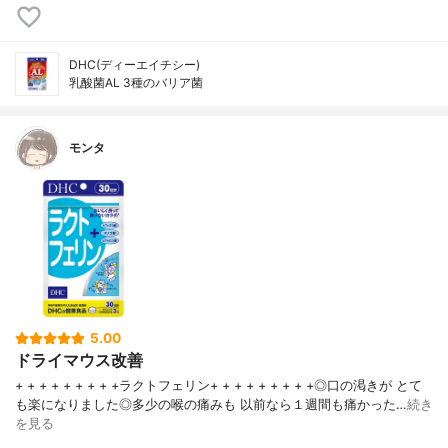
DHC(ディーエイチシー)
乳酸菌AL 3種のバリア菌
モンタ
5.00
ドライマウス改善
+ + + + + + + + +ラクトフェリン+ + + + + + + + +◎口の渇きが とて
も楽になりました◎多少の喉の痛みも 以前なら１週間も痛かった…
続き
を見る