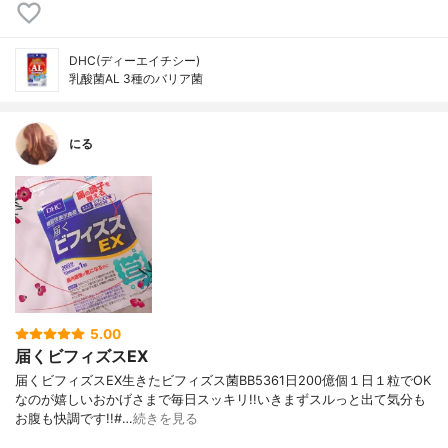
DHC(ディーエイチシー)
乳酸菌AL 3種のバリア菌
にる
5.00
届くビフィズスEX
届くビフィズスEX生きたビフィズス菌BB5361日200億個１日１粒でOK
なのが嬉しいおかげさまで毎日スッキリ!!いきまずスルっと出て気分も
お腹も快調です!!#…
続きを見る