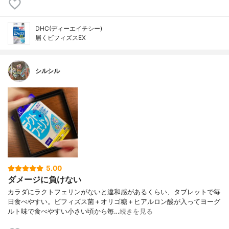
DHC(ディーエイチシー)
届くビフィズスEX
シルシル
5.00
ダメージに負けない
カラダにラクトフェリンがないと違和感があるくらい、タブレットで毎
日食べやすい。ビフィズス菌＋オリゴ糖＋ヒアルロン酸が入ってヨーグ
ルト味で食べやすい小さい頃から毎…
続きを見る