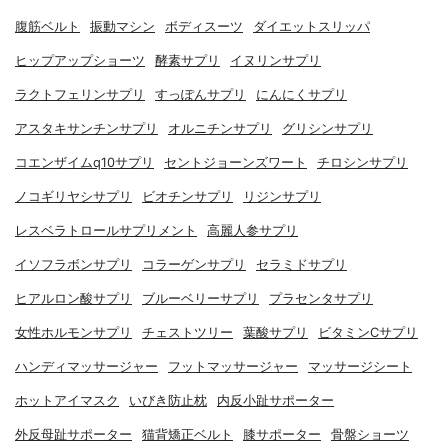
腹筋ベルト
振動マシン
ボディスーツ
ダイエットスリッパ
ヒップアップショーツ
酵素サプリ
イヌリンサプリ
ラクトフェリンサプリ
すっぽんサプリ
にんにくサプリ
アスタキサンチンサプリ
オルニチンサプリ
グリシンサプリ
コエンザイムq10サプリ
セントジョーンズワート
チロシンサプリ
ノコギリヤシサプリ
ビオチンサプリ
リジンサプリ
レスベラトロールサプリメント
高麗人参サプリ
イソフラボンサプリ
コラーゲンサプリ
セラミドサプリ
ヒアルロン酸サプリ
ブルーベリーサプリ
プラセンタサプリ
女性ホルモンサプリ
チェストツリー
葉酸サプリ
ビタミンCサプリ
ハンディマッサージャー
フットマッサージャー
マッサージシート
ホットアイマスク
いびき防止枕
内反小趾サポーター
外反母趾サポーター
猫背矯正ベルト
膝サポーター
骨盤ショーツ