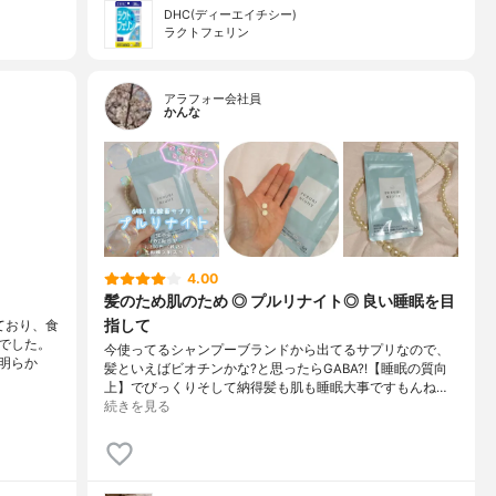
DHC(ディーエイチシー)
ラクトフェリン
アラフォー会社員
かんな
4.00
髪のため肌のため ◎ プルリナイト◎ 良い睡眠を目
指して
ており、食
でした。
今使ってるシャンプーブランドから出てるサプリなので、
明らか
髪といえばビオチンかな?と思ったらGABA?!【睡眠の質向
上】でびっくりそして納得髪も肌も睡眠大事ですもんね…
続きを見る