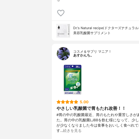
Dr.'s Natural recipe(ドクターズナチュラ
美容乳酸菌サプリメント
コスメ＆サプリ マニア！
あすかんち。
5.00
やさしい乳酸菌で胃もたれ改善！！
#胃の中の乳酸菌最近、胃のもたれや重苦しさが
た。胃の中の乳酸菌LJ88を飲む様になって、少
が少なくなりました今は食事をおいしく食べれて
す…
続きを見る