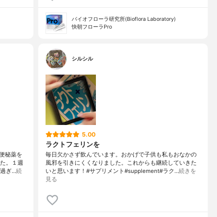
バイオフローラ研究所(Bioflora Laboratory)
快朝フローラPro
シルシル
5.00
ラクトフェリンを
・便秘薬を
毎日欠かさず飲んでいます。おかげで子供も私もおなかの
した。１週
風邪を引きにくくなりました。これからも継続していきた
過ぎ…
続
いと思います！#サプリメント#supplement#ラク…
続きを
見る