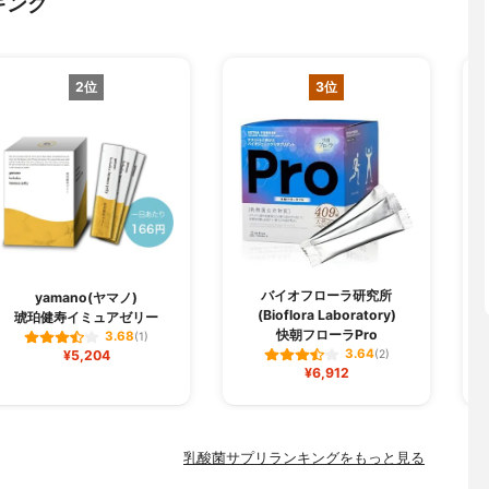
キング
2位
3位
バイオフローラ研究所
yamano(ヤマノ)
(Bioflora Laboratory)
琥珀健寿イミュアゼリー
快朝フローラPro
3.68
(1)
3.64
¥5,204
(2)
¥6,912
乳酸菌サプリランキングをもっと見る