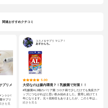
関連おすすめクチコミ
コスメ＆サプリ マニア！
あすかんち。
5.00
菌サプリメ
大切なのは腸内環境？！乳酸菌で対策！！
#乳酸菌AL3種のバリア菌 コロナ禍で少しだけでも免疫力ア
ップにつながればと思い飲み始めました。愛用し続けて１
メント(パ
年になります。元々花粉症もありましたが、この１年は…
酸菌サプリ
続きを見る
続きを見