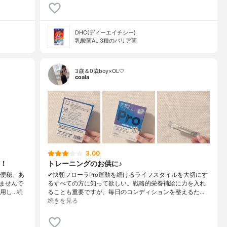
DHC(ディーエイチシー)
乳酸菌AL 3種のバリア菌
3歳＆0歳boy×OL🤍
coala
3.00
！
トレーニングのお供に♪
た便秘。あ
✔︎快朝フローラPro運動を続けるライフスタイルを大切にす
ませんで
るすべての方に知って欲しい。戦略的栄養補給に力を入れ
用し…
続
ることも重要ですが、毎日のコンディションを整えるた…
続きを見る