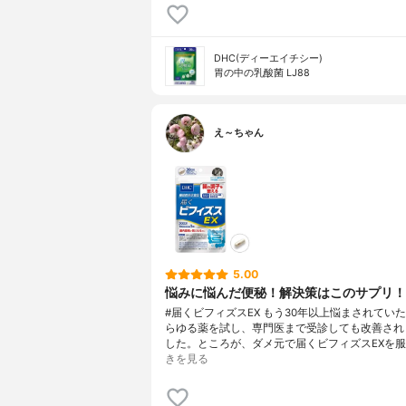
DHC(ディーエイチシー)
胃の中の乳酸菌 LJ88
え～ちゃん
5.00
悩みに悩んだ便秘！解決策はこのサプリ！
#届くビフィズスEX もう30年以上悩まされてい
らゆる薬を試し、専門医まで受診しても改善され
した。ところが、ダメ元で届くビフィズスEXを服
きを見る