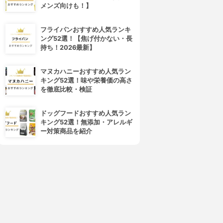
メンズ向けも！】
フライパンおすすめ人気ランキ
ング52選！【焦げ付かない・長
4位
5位
持ち！2026最新】
マヌカハニーおすすめ人気ラン
キング52選！味や栄養価の高さ
を徹底比較・検証
ドッグフードおすすめ人気ラン
キング52選！無添加・アレルギ
ー対策商品を紹介
DHC(ディーエイチシー)
常盤薬品
1兆個の乳酸菌ゼリー
お米と発酵食品の乳酸菌Diet
3.63
3.62
(6)
(1)
¥1,256
¥1,166