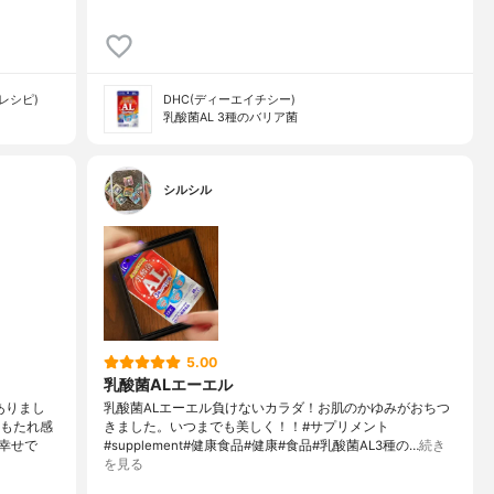
ルレシピ)
DHC(ディーエイチシー)
乳酸菌AL 3種のバリア菌
シルシル
5.00
乳酸菌ALエーエル
ありまし
乳酸菌ALエーエル負けないカラダ！お肌のかゆみがおちつ
しもたれ感
きました。いつまでも美しく！！#サプリメント
幸せで
#supplement#健康食品#健康#食品#乳酸菌AL3種の…
続き
を見る