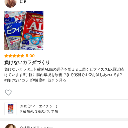
にる
5.00
負けないカラダづくり
負けないカラダ…乳酸菌AL腸の調子を整える…届くビフィズスEX最近続
けています!!手軽に腸内環境を改善できて便利です♡お試しあれ♪です?
#負けないカラダ#健康#…
続きを見る
DHC(ディーエイチシー)
乳酸菌AL 3種のバリア菌
会社員 / 美容モニター