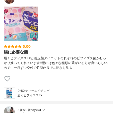
5.00
腸に必要な菌
届くビフィズスEXと善玉菌ダイエットそれぞれのビフィズス菌がしっ
かり効いてくれています!!腸には色々な種類の菌がいる方が良いらしい
ので、一袋ずつ交代で月替わりで…
続きを見る
DHC(ディーエイチシー)
届くビフィズスEX
3歳＆0歳boy×OL🤍