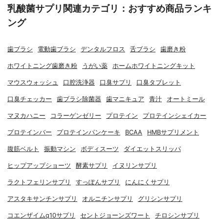
乳酸菌サプリ関連カテゴリ：おすすめ商品ランキ
ング
歯ブラシ
電動歯ブラシ
デンタルフロス
舌ブラシ
歯磨き粉
ホワイトニング歯磨き粉
うがい薬
ホームホワイトニングキット
マウスウォッシュ
口腔洗浄器
口臭サプリ
口臭タブレット
口臭チェッカー
歯ブラシ除菌器
歯マニキュア
青汁
オートミール
マヌカハニー
コラーゲンゼリー
プロテイン
プロテインシェイカー
プロテインバー
プロテインパンケーキ
BCAA
HMBサプリメント
腹筋ベルト
振動マシン
ボディスーツ
ダイエットスリッパ
ヒップアップショーツ
酵素サプリ
イヌリンサプリ
ラクトフェリンサプリ
すっぽんサプリ
にんにくサプリ
アスタキサンチンサプリ
オルニチンサプリ
グリシンサプリ
コエンザイムq10サプリ
セントジョーンズワート
チロシンサプリ