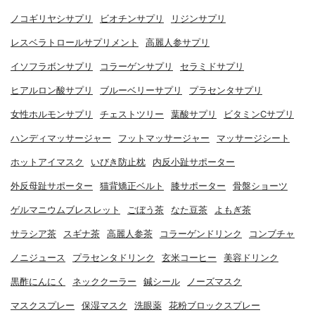
ノコギリヤシサプリ
ビオチンサプリ
リジンサプリ
レスベラトロールサプリメント
高麗人参サプリ
イソフラボンサプリ
コラーゲンサプリ
セラミドサプリ
ヒアルロン酸サプリ
ブルーベリーサプリ
プラセンタサプリ
女性ホルモンサプリ
チェストツリー
葉酸サプリ
ビタミンCサプリ
ハンディマッサージャー
フットマッサージャー
マッサージシート
ホットアイマスク
いびき防止枕
内反小趾サポーター
外反母趾サポーター
猫背矯正ベルト
膝サポーター
骨盤ショーツ
ゲルマニウムブレスレット
ごぼう茶
なた豆茶
よもぎ茶
サラシア茶
スギナ茶
高麗人参茶
コラーゲンドリンク
コンブチャ
ノニジュース
プラセンタドリンク
玄米コーヒー
美容ドリンク
黒酢にんにく
ネッククーラー
鍼シール
ノーズマスク
マスクスプレー
保湿マスク
洗眼薬
花粉ブロックスプレー