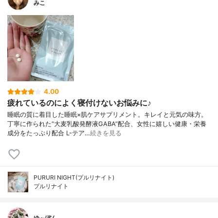
みこ
4.00
疲れているのによく寝付けないお悩みに♪
睡眠の質に着目した睡眠×肌ケアサプリメント。キレイと元気の味方。
丁寧に作られた“大麦乳酸発酵液GABA”配合、女性に嬉しい健康・栄養
成分をたっぷり配合 L-テア…
続きを見る
PURURI NIGHT(プルリナイト)
プルリナイト
ゆ～ぽん