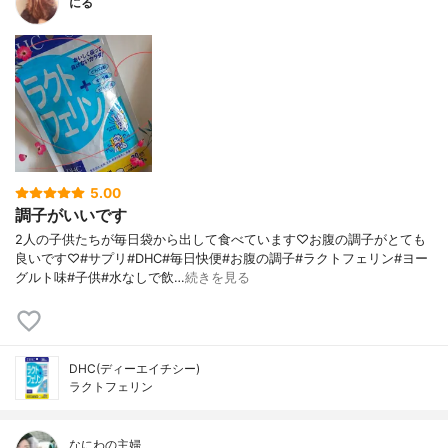
にる
5.00
調子がいいです
2人の子供たちが毎日袋から出して食べています♡お腹の調子がとても
良いです♡#サプリ#DHC#毎日快便#お腹の調子#ラクトフェリン#ヨー
グルト味#子供#水なしで飲…
続きを見る
DHC(ディーエイチシー)
ラクトフェリン
なにわの主婦