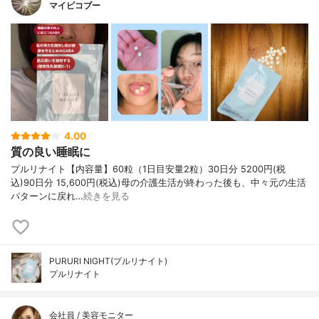
マイピコブー
4.00
質の良い睡眠に
プルリナイト【内容量】60粒（1日目安量2粒）30日分 5200円(税
込)90日分 15,600円(税込)母の介護生活が終わった後も、中々元の生活
パターンに戻れ…
続きを見る
PURURI NIGHT(プルリナイト)
プルリナイト
会社員 / 美容モニター