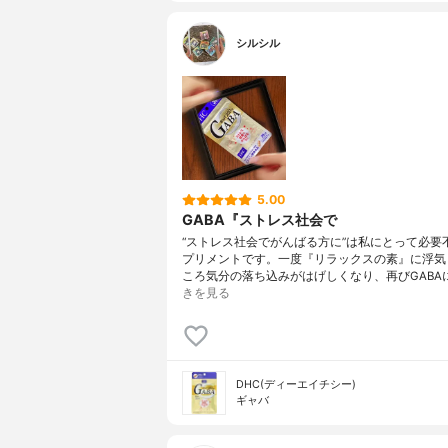
シルシル
5.00
GABA『ストレス社会で
“ストレス社会でがんばる方に”は私にとって必要
プリメントです。一度『リラックスの素』に浮気
ころ気分の落ち込みがはげしくなり、再びGABA
きを見る
DHC(ディーエイチシー)
ギャバ