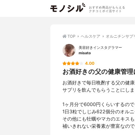
おすすめ商品がもらえる
クチコミポイ活サイト
TOP
ヘルスケア
オルニチンサプ
美容好きインスタグラマー
misato
4.00
お酒好きの父の健康管理
お酒好きで毎日晩酌する父の健康
サプリを飲んでもらうことにしま
1ヶ月分で6000円くらいするの
1日3粒でしじみ622個分のオルニチ
その他にも牡蠣やマカのエキスも
補いきれない栄養素が豊富なので