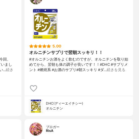
5.00
オルニチンサプリで翌朝スッキリ！！
。今回、
#オルニチンお酒をよく飲むのですが、オルニチンを取り始
ていまし
めてから、翌朝も体の調子が良いです！！#DHC #サプリメ
い…
続き
ント #燃焼系 #お酒のサプリ#朝スッキリ #ダ…
続きを見る
DHC(ディーエイチシー)
オルニチン
ブロガー
RisA