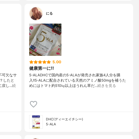
にる
5.00
健康第一に!!
不可欠なサ
5-ALADHCで国内産の5-ALAが発売され家族4人分を購
？したと
入!!5-ALAに配合されている天然のアミノ酸50mgを補うた
に戻し…
続
めにはトマト約510㎏以上ほうれん草だ…
続きを見る
DHC(ディーエイチシー)
5-ALA