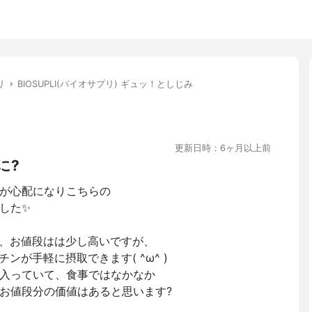
リ
BIOSUPLI(バイオサプリ) ギュッ！としじみ
更新日時：6ヶ月以上前
に?
が心配になりこちらの
した✨
で、お値段はは少し高いですが、
ンが手軽に摂取できます( ^ω^ )
入っていて、食事ではなかなか
お値段分の価値はあると思います?