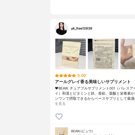
yk_free12636
5.00
アールグレイ香る美味しいサプリメント
❤︎BEAW. チュアブルサプリメント001（パレス
イ）和漢とビタミンと鉄、亜鉛、葉酸と栄養素が
ンワンで摂取できるからベースサプリとして最適
を見る
BEAW.(ビュウ)