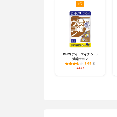
1位
DHC(ディーエイチシー)
濃縮ウコン
3.69
(3)
¥477