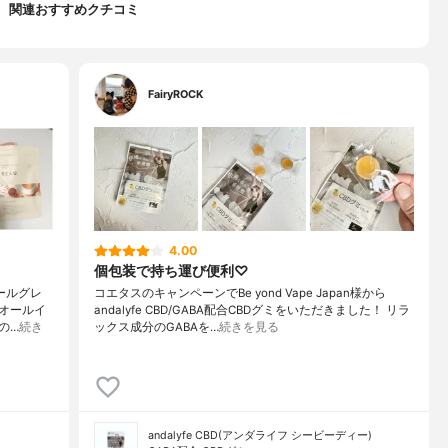
関連おすすめクチコミ
FairyROCK
4.00
個包装で持ち運び便利♡
アールグレ
コエタスのキャンペーンでBe yond Vape Japan様から
オールイ
andalyfe CBD/GABA配合CBDグミをいただきました！ リラ
の…
続き
ックス成分のGABAを…
続きを見る
andalyfe CBD(アンダライフ シービーディー)