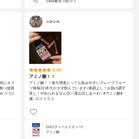
GABA配合 CBDグミ
シルシル
5.00
アミノ酸！！
が特にオス
アミノ酸！！体力増進とっても飲みやすいグレープフルー
食べ放題
ツ味毎日1本欠かさず飲んでいます♪体調よし！お肌の調子
みつづけ
良し！やめられません😊一度お試しあ〜れ✨#アミノ酸#
健…
続きを見る
DHC(ディーエイチシー)
アミノ酸