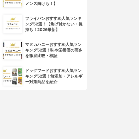
メンズ向けも！】
4位
5位
フライパンおすすめ人気ランキ
ング52選！【焦げ付かない・長
持ち！2026最新】
マヌカハニーおすすめ人気ラン
キング52選！味や栄養価の高さ
を徹底比較・検証
seedcoms(シードコムス)
ogaland(オーガランド)
しじみエキス
Ｌ-オルニチン
ドッグフードおすすめ人気ラン
3.15
3.15
(2)
(2)
キング52選！無添加・アレルギ
¥488
¥656
ー対策商品を紹介