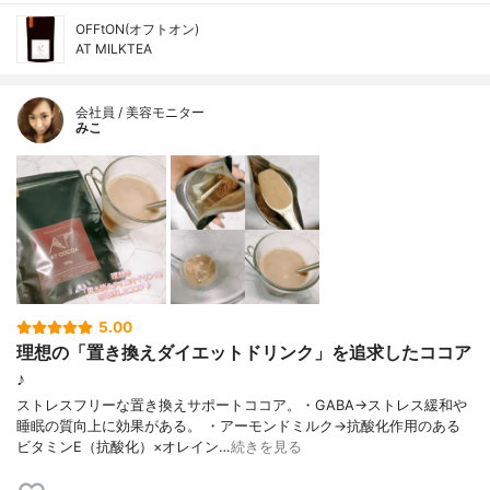
OFFtON(オフトオン)
AT MILKTEA
会社員 / 美容モニター
みこ
5.00
理想の「置き換えダイエットドリンク」を追求したココア
♪
ストレスフリーな置き換えサポートココア。・GABA→ストレス緩和や
睡眠の質向上に効果がある。 ・アーモンドミルク→抗酸化作用のある
ビタミンE（抗酸化）×オレイン…
続きを見る