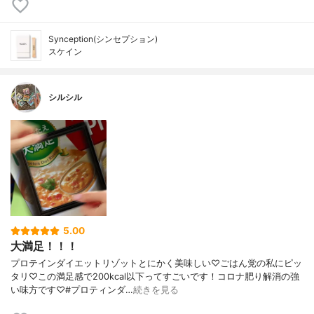
Synception(シンセプション)
スケイン
シルシル
5.00
大満足！！！
プロテインダイエットリゾットとにかく美味しい♡ごはん党の私にピッ
タリ♡この満足感で200kcal以下ってすごいです！コロナ肥り解消の強
い味方です♡#プロティンダ…
続きを見る