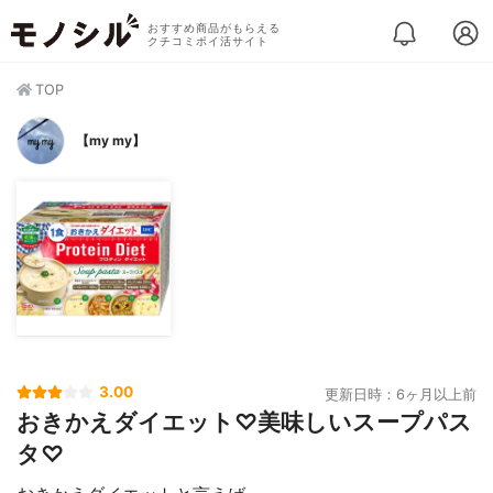
おすすめ商品がもらえる
クチコミポイ活サイト
TOP
【my my】
3.00
更新日時：6ヶ月以上前
おきかえダイエット♡美味しいスープパス
タ♡