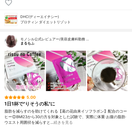
DHC(ディーエイチシー)
プロティン ダイエットリゾット
モノシル公式レビュアー/美容皮膚科勤務 …
まるもふ
5.00
1日1杯で"りそうの私"に
脂肪を減らすのを助けてくれる【葛の花由来イソフラボン】配合のコー
ヒー😊BMI23から30の方を対象とした試験で、実際に体重·お腹の脂肪·
ウエスト周囲径を減らすと…
続きを見る