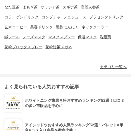
なた豆茶
よもぎ茶
サラシア茶
スギナ茶
高麗人参茶
コラーゲンドリンク
コンブチャ
ノニジュース
プラセンタドリンク
玄米コーヒー
美容ドリンク
黒酢にんにく
ネッククーラー
鍼シール
ノーズマスク
マスクスプレー
保湿マスク
洗眼薬
花粉ブロックスプレー
花粉対策メガネ
カテゴリ一覧へ
よく見られている人気おすすめ記事
ホワイトニング歯磨き粉おすすめランキング52選！口コミ
の多い市販品を中心に
アイシャドウおすすめ人気ランキング52選！パレット&単
色&ラメ入り商品を徹底比較！