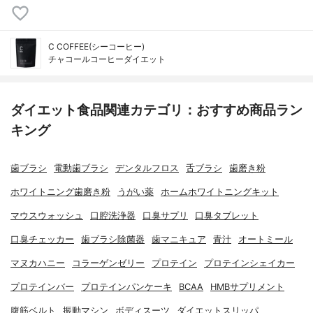
C COFFEE(シーコーヒー)
チャコールコーヒーダイエット
ダイエット食品関連カテゴリ：おすすめ商品ラン
キング
歯ブラシ
電動歯ブラシ
デンタルフロス
舌ブラシ
歯磨き粉
ホワイトニング歯磨き粉
うがい薬
ホームホワイトニングキット
マウスウォッシュ
口腔洗浄器
口臭サプリ
口臭タブレット
口臭チェッカー
歯ブラシ除菌器
歯マニキュア
青汁
オートミール
マヌカハニー
コラーゲンゼリー
プロテイン
プロテインシェイカー
プロテインバー
プロテインパンケーキ
BCAA
HMBサプリメント
腹筋ベルト
振動マシン
ボディスーツ
ダイエットスリッパ