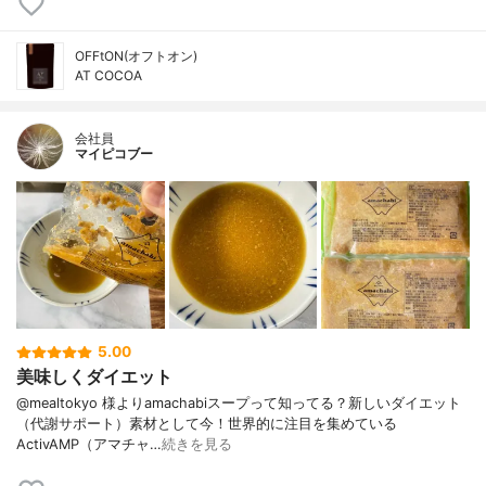
OFFtON(オフトオン)
AT COCOA
会社員
マイピコブー
5.00
美味しくダイエット
@mealtokyo 様よりamachabiスープって知ってる？新しいダイエット
（代謝サポート）素材として今！世界的に注目を集めている
ActivAMP（アマチャ…
続きを見る