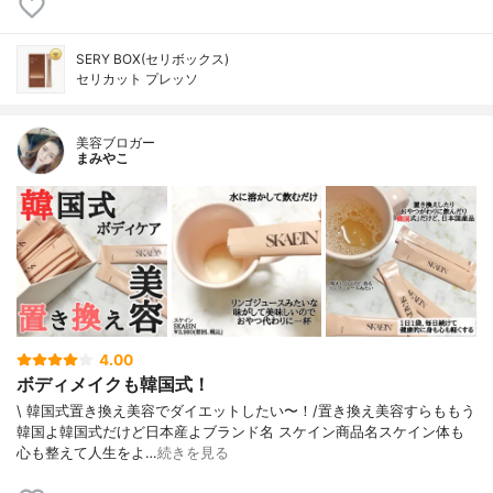
SERY BOX(セリボックス)
セリカット プレッソ
美容ブロガー
まみやこ
4.00
ボディメイクも韓国式！
\ 韓国式置き換え美容でダイエットしたい〜！/⁡置き換え美容すらももう
韓国よ韓国式だけど日本産よ⁡⁡ブランド名 スケイン商品名スケイン⁡⁡体も
心も整えて人生をよ…
続きを見る