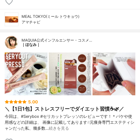
MEAL TOKYO(ミール トウキョウ)
アマチャビ
MAQUIA公式インフルエンサー・コスメ…
｜ほなみ｜
5.00
＼【1日1包】ストレスフリーでダイエット習慣☕️🌿／
今回は、#Serybox #セリカットプレッソのレビューです！＊パケや使
用感などの詳細は、 画像に記載してあります☝︎元痩身専門エステティシ
ャンだった私、幾多数…
続きを見る