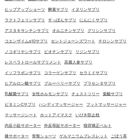
ヒップアップショーツ
酵素サプリ
イヌリンサプリ
ラクトフェリンサプリ
すっぽんサプリ
にんにくサプリ
アスタキサンチンサプリ
オルニチンサプリ
グリシンサプリ
コエンザイムq10サプリ
セントジョーンズワート
チロシンサプリ
ノコギリヤシサプリ
ビオチンサプリ
リジンサプリ
レスベラトロールサプリメント
高麗人参サプリ
イソフラボンサプリ
コラーゲンサプリ
セラミドサプリ
ヒアルロン酸サプリ
ブルーベリーサプリ
プラセンタサプリ
乳酸菌サプリ
女性ホルモンサプリ
チェストツリー
葉酸サプリ
ビタミンCサプリ
ハンディマッサージャー
フットマッサージャー
マッサージシート
ホットアイマスク
いびき防止枕
内反小趾サポーター
外反母趾サポーター
猫背矯正ベルト
膝サポーター
骨盤ショーツ
ゲルマニウムブレスレット
ごぼう茶