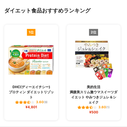
ダイエット食品おすすめランキング
1位
2位
DHC(ディーエイチシー)
美的生活
プロティン ダイエットリゾッ
満腹美スリム激ウマスイーツダ
ト
イエット やみつきジュレ＆シ
ェイク
3.60
(9)
¥4,801
3.60
(1)
¥500