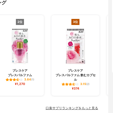
ング
2位
3位
ブレスケア
ブレスケア
ブレスパルファム
ブレスパルファム 飲むカプセ
ル
3.64
(1)
¥1,270
3.15
(2)
¥374
口臭サプリランキングをもっと見る