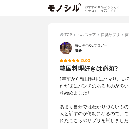
おすすめ商品がもらえる
クチコミポイ活サイト
TOP
ヘルスケア
口臭サプリ
爽
毎日弁当OLブロガー
春香
5.00
韓国料理好きは必須?
1年前から韓国料理にハマり、い
ただ味にパンチのあるものが多い
り始めました?
あまり自分ではわかりづらいもの
人と話すのが億劫になるので、こ
れたこちらのサプリを試しました❤