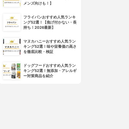
メンズ向けも！】
フライパンおすすめ人気ランキ
ング52選！【焦げ付かない・長
4位
5位
持ち！2026最新】
マヌカハニーおすすめ人気ラン
キング52選！味や栄養価の高さ
を徹底比較・検証
ドッグフードおすすめ人気ラン
キング52選！無添加・アレルギ
ー対策商品を紹介
山本漢方製薬
リミットエイト
白刀豆粒100%
Pure Kiss
3.15
3.15
(2)
(2)
¥721
¥980