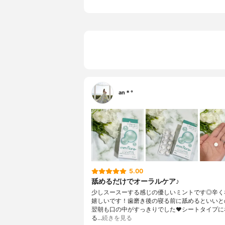
an＊°
5.00
舐めるだけでオーラルケア♪
少しスースーする感じの優しいミントです◎辛く
嬉しいです！歯磨き後の寝る前に舐めるといいと
翌朝も口の中がすっきりでした❤︎シートタイプに
る…
続きを見る