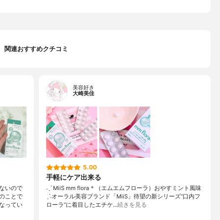
関連おすすめクチコミ
美容好き
大崎美佳
5.00
手軽にケア出来る
ないので
˗ˏˋ MiiS mm flora＊（エムエムフローラ）おやすミント風味
のことで
ˎˊ˗オーラル美容ブランド「MiiS」待望の新シリーズ“口内フ
なってい
ローラ”に着目したエチケ…
続きを見る