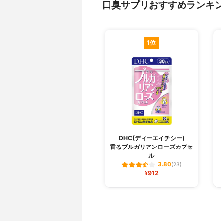
口臭サプリおすすめランキ
1位
DHC(ディーエイチシー)
香るブルガリアンローズカプセ
ル
3.80
(23)
¥912