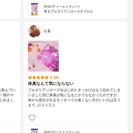
DHC(ディーエイチシー)
香るブルガリアンローズカプセル
にる
5.00
体臭なんて気にならない
を飲んでい
ブルガリアンローズをはじめたきっかけはもう忘れてしま
！朝のマ
いました別に体臭が気になるとかでもなかったのですが、
じめまし
体から排出されるモノすべてが臭くない方がいいのは言う
まで…
続きを見る
DHC(ディーエイチシー)