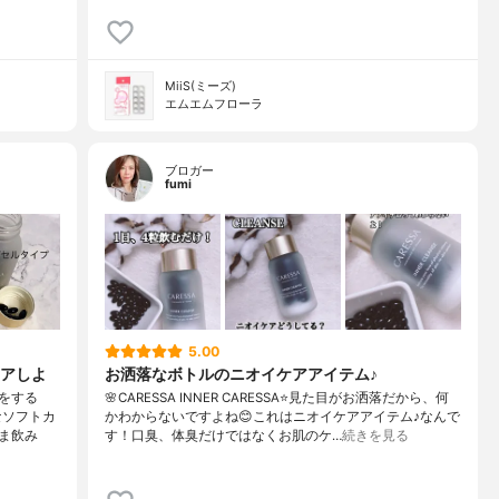
MiiS(ミーズ)
エムエムフローラ
ブロガー
fumi
5.00
アしよ
お洒落なボトルのニオイケアアイテム♪
をする
🌸CARESSA INNER CARESSA⭐️見た目がお洒落だから、何
なソフトカ
かわからないですよね😊これはニオイケアアイテム♪なんで
ま飲み
す！口臭、体臭だけではなくお肌のケ…
続きを見る