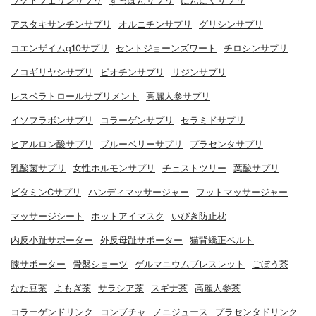
ラクトフェリンサプリ
すっぽんサプリ
にんにくサプリ
アスタキサンチンサプリ
オルニチンサプリ
グリシンサプリ
コエンザイムq10サプリ
セントジョーンズワート
チロシンサプリ
ノコギリヤシサプリ
ビオチンサプリ
リジンサプリ
レスベラトロールサプリメント
高麗人参サプリ
イソフラボンサプリ
コラーゲンサプリ
セラミドサプリ
ヒアルロン酸サプリ
ブルーベリーサプリ
プラセンタサプリ
乳酸菌サプリ
女性ホルモンサプリ
チェストツリー
葉酸サプリ
ビタミンCサプリ
ハンディマッサージャー
フットマッサージャー
マッサージシート
ホットアイマスク
いびき防止枕
内反小趾サポーター
外反母趾サポーター
猫背矯正ベルト
膝サポーター
骨盤ショーツ
ゲルマニウムブレスレット
ごぼう茶
なた豆茶
よもぎ茶
サラシア茶
スギナ茶
高麗人参茶
コラーゲンドリンク
コンブチャ
ノニジュース
プラセンタドリンク