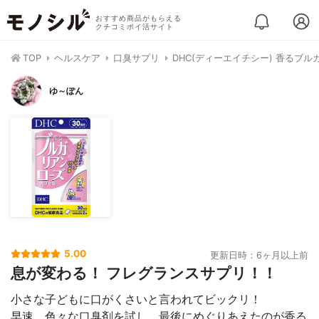
おすすめ商品がもらえる
クチコミポイ活サイト
TOP
ヘルスケア
口臭サプリ
DHC(ディーエイチシー) 香るブ
ゆ～ぽん
5.00
更新日時：6ヶ月以上前
息が変わる！ フレグランスサプリ！！
小さな子どもに口がくさいと言われてビックリ！
早速、色々な口臭剤を試し、最後にめぐりあえたのが香る