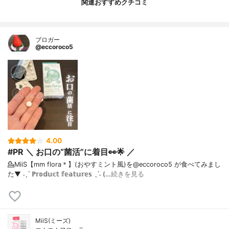
関連おすすめクチコミ
ブロガー
@eccoroco5
4.00
#PR ＼ お口の“菌活”に着目👀🌟 ／
💁MiiS【mm flora＊】(おやすミント風)を@eccoroco5 が食べてみまし
た⁡⁡⁡⁡▼⁡ ˗ˏˋ ℙ𝕣𝕠𝕕𝕦𝕔𝕥 𝕗𝕖𝕒𝕥𝕦𝕣𝕖𝕤 ˎˊ˗ (…
続きを見る
MiiS(ミーズ)