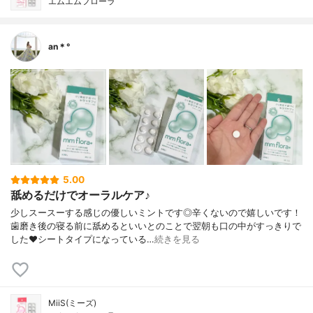
エムエムフローラ
an＊°
5.00
舐めるだけでオーラルケア♪
少しスースーする感じの優しいミントです◎辛くないので嬉しいです！
歯磨き後の寝る前に舐めるといいとのことで翌朝も口の中がすっきりで
した❤︎シートタイプになっている…
続きを見る
MiiS(ミーズ)