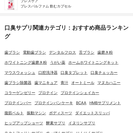
ブレスケア
ブレスパルファム 飲むカプセル
口臭サプリ関連カテゴリ：おすすめ商品ランキン
グ
歯ブラシ
電動歯ブラシ
デンタルフロス
舌ブラシ
歯磨き粉
ホワイトニング歯磨き粉
うがい薬
ホームホワイトニングキット
マウスウォッシュ
口腔洗浄器
口臭タブレット
口臭チェッカー
歯ブラシ除菌器
歯マニキュア
青汁
オートミール
マヌカハニー
コラーゲンゼリー
プロテイン
プロテインシェイカー
プロテインバー
プロテインパンケーキ
BCAA
HMBサプリメント
腹筋ベルト
振動マシン
ボディスーツ
ダイエットスリッパ
ヒップアップショーツ
酵素サプリ
イヌリンサプリ