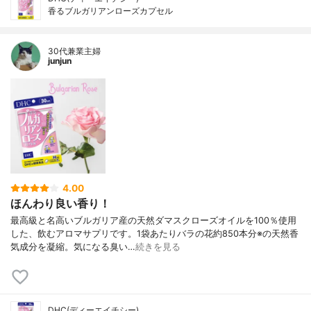
香るブルガリアンローズカプセル
30代兼業主婦
junjun
4.00
ほんわり良い香り！
最高級と名高いブルガリア産の天然ダマスクローズオイルを100％使用
した、飲むアロマサプリです。1袋あたりバラの花約850本分※の天然香
気成分を凝縮。気になる臭い…
続きを見る
DHC(ディーエイチシー)