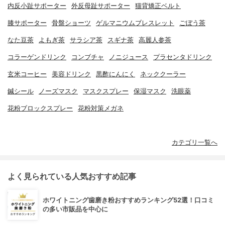
内反小趾サポーター
外反母趾サポーター
猫背矯正ベルト
膝サポーター
骨盤ショーツ
ゲルマニウムブレスレット
ごぼう茶
なた豆茶
よもぎ茶
サラシア茶
スギナ茶
高麗人参茶
コラーゲンドリンク
コンブチャ
ノニジュース
プラセンタドリンク
玄米コーヒー
美容ドリンク
黒酢にんにく
ネッククーラー
鍼シール
ノーズマスク
マスクスプレー
保湿マスク
洗眼薬
花粉ブロックスプレー
花粉対策メガネ
カテゴリ一覧へ
よく見られている人気おすすめ記事
ホワイトニング歯磨き粉おすすめランキング52選！口コミ
の多い市販品を中心に