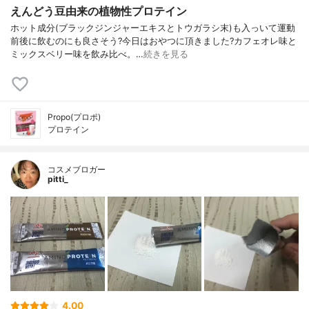
えんどう豆由来の植物性プロテイン
ホット成分(ブラックジンジャーエキスとトウガラシ末)も入っいて運動
前後に飲むのにも良さそう?今日はおやつに頂きました?カフェオレ味と
ミックスベリー味を飲み比べ。…
続きを見る
Propo(プロポ)
プロテイン
コスメブロガー
pitti_
4.00