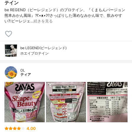
テイン
be REGEND（ビーレジェンド）のプロテイン、『くまもんバージョン
熊本みかん風味』?ʕ•ᴥ•ʔ?さっぱりした薄めなみかん味で、飲みやす
い?❕ビーレジェ…
続きを見る
be LEGEND(ビーレジェンド)
ホエイプロテイン
OL
ティア
4.00