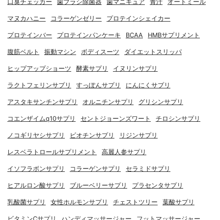
口臭チェッカー
歯ブラシ除菌器
歯マニキュア
青汁
オートミール
マヌカハニー
コラーゲンゼリー
プロテインシェイカー
プロテインバー
プロテインパンケーキ
BCAA
HMBサプリメント
腹筋ベルト
振動マシン
ボディスーツ
ダイエットスリッパ
ヒップアップショーツ
酵素サプリ
イヌリンサプリ
ラクトフェリンサプリ
すっぽんサプリ
にんにくサプリ
アスタキサンチンサプリ
オルニチンサプリ
グリシンサプリ
コエンザイムq10サプリ
セントジョーンズワート
チロシンサプリ
ノコギリヤシサプリ
ビオチンサプリ
リジンサプリ
レスベラトロールサプリメント
高麗人参サプリ
イソフラボンサプリ
コラーゲンサプリ
セラミドサプリ
ヒアルロン酸サプリ
ブルーベリーサプリ
プラセンタサプリ
乳酸菌サプリ
女性ホルモンサプリ
チェストツリー
葉酸サプリ
ビタミンCサプリ
ハンディマッサージャー
フットマッサージャー