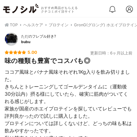
おすすめ商品がもらえる
クチコミポイ活サイト
TOP
ヘルスケア
プロテイン
GronG(グロング) ホエイプロテイン
ただのフレブル好き?
bubu
5.00
更新日時：6ヶ月以上前
味の種類も豊富でコスパも◎
ココア風味とバナナ風味それぞれ1Kg入りを飲み切りまし
た。
きちんとトレーニングしてゴールデンタイムに（運動後
30分以内）摂る様にしていたら、確実に筋肉がついてく
れる感じがします。
家族が国産のホエイプロテインを探していてレビューでも
評判良かったので試しに購入しました。
プロテインについては詳しくないけど、どっちの味も私は
飲みやすかったです。