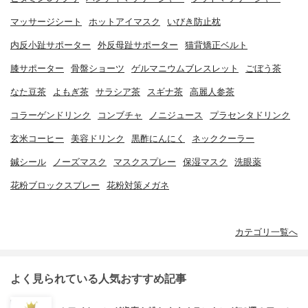
マッサージシート
ホットアイマスク
いびき防止枕
内反小趾サポーター
外反母趾サポーター
猫背矯正ベルト
膝サポーター
骨盤ショーツ
ゲルマニウムブレスレット
ごぼう茶
なた豆茶
よもぎ茶
サラシア茶
スギナ茶
高麗人参茶
コラーゲンドリンク
コンブチャ
ノニジュース
プラセンタドリンク
玄米コーヒー
美容ドリンク
黒酢にんにく
ネッククーラー
鍼シール
ノーズマスク
マスクスプレー
保湿マスク
洗眼薬
花粉ブロックスプレー
花粉対策メガネ
カテゴリ一覧へ
よく見られている人気おすすめ記事