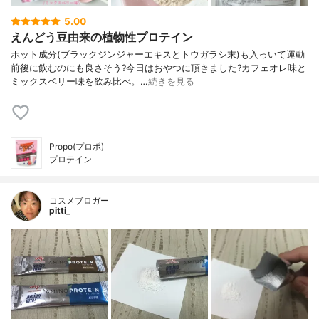
5.00
えんどう豆由来の植物性プロテイン
ホット成分(ブラックジンジャーエキスとトウガラシ末)も入っいて運動
前後に飲むのにも良さそう?今日はおやつに頂きました?カフェオレ味と
ミックスベリー味を飲み比べ。…
続きを見る
Propo(プロポ)
プロテイン
コスメブロガー
pitti_