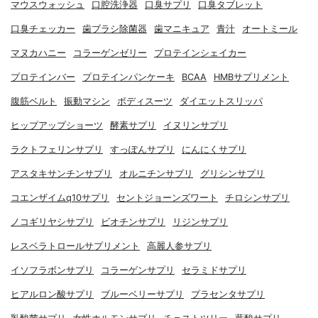
マウスウォッシュ
口腔洗浄器
口臭サプリ
口臭タブレット
口臭チェッカー
歯ブラシ除菌器
歯マニキュア
青汁
オートミール
マヌカハニー
コラーゲンゼリー
プロテインシェイカー
プロテインバー
プロテインパンケーキ
BCAA
HMBサプリメント
腹筋ベルト
振動マシン
ボディスーツ
ダイエットスリッパ
ヒップアップショーツ
酵素サプリ
イヌリンサプリ
ラクトフェリンサプリ
すっぽんサプリ
にんにくサプリ
アスタキサンチンサプリ
オルニチンサプリ
グリシンサプリ
コエンザイムq10サプリ
セントジョーンズワート
チロシンサプリ
ノコギリヤシサプリ
ビオチンサプリ
リジンサプリ
レスベラトロールサプリメント
高麗人参サプリ
イソフラボンサプリ
コラーゲンサプリ
セラミドサプリ
ヒアルロン酸サプリ
ブルーベリーサプリ
プラセンタサプリ