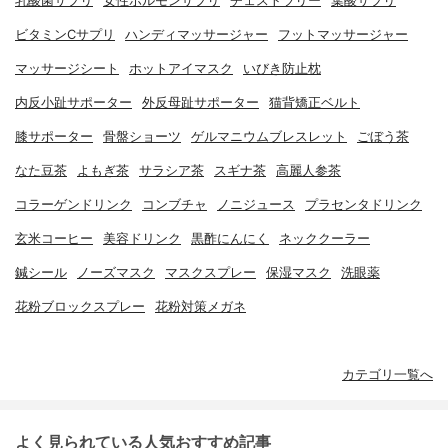
乳酸菌サプリ
女性ホルモンサプリ
チェストツリー
葉酸サプリ
ビタミンCサプリ
ハンディマッサージャー
フットマッサージャー
マッサージシート
ホットアイマスク
いびき防止枕
内反小趾サポーター
外反母趾サポーター
猫背矯正ベルト
膝サポーター
骨盤ショーツ
ゲルマニウムブレスレット
ごぼう茶
なた豆茶
よもぎ茶
サラシア茶
スギナ茶
高麗人参茶
コラーゲンドリンク
コンブチャ
ノニジュース
プラセンタドリンク
玄米コーヒー
美容ドリンク
黒酢にんにく
ネッククーラー
鍼シール
ノーズマスク
マスクスプレー
保湿マスク
洗眼薬
花粉ブロックスプレー
花粉対策メガネ
カテゴリ一覧へ
よく見られている人気おすすめ記事