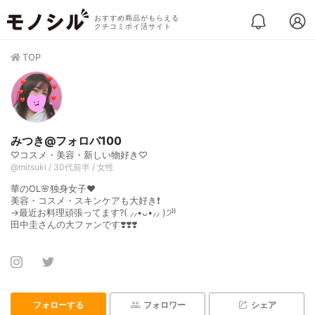
おすすめ商品がもらえる
クチコミポイ活サイト
TOP
みつき@フォロバ100
♡コスメ・美容・新しい物好き♡
@mitsuki / 30代前半 / 女性
華のOL🌸独身女子❤️
美容・コスメ・スキンケアも大好き❗️
→最近お料理頑張ってます?( ⸝⸝•ᴗ•⸝⸝ )੭⁾⁾
田中圭さんの大ファンです❣️❣️❣️
フォローする
フォロワー
シェア