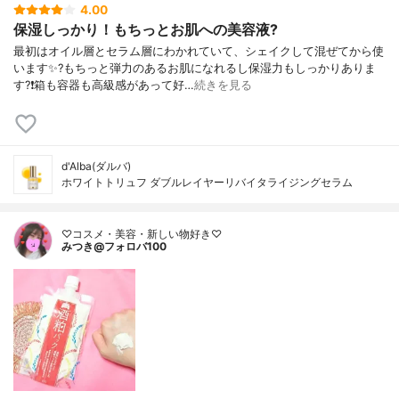
4.00
保湿しっかり！もちっとお肌への美容液?
最初はオイル層とセラム層にわかれていて、シェイクして混ぜてから使
います✨?もちっと弾力のあるお肌になれるし保湿力もしっかりありま
す?❗箱も容器も高級感があって好…
続きを見る
d'Alba(ダルバ)
ホワイトトリュフ ダブルレイヤーリバイタライジングセラム
♡コスメ・美容・新しい物好き♡
みつき@フォロバ100