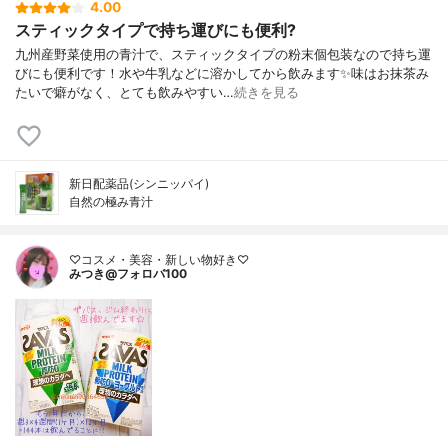
4.00
スティックタイプで持ち運びにも便利?
九州産野菜使用の青汁で、スティックタイプの粉末個包装なので持ち運
びにも便利です！水や牛乳などに溶かしてから飲みます✨味はお抹茶み
たいで癖がなく、とても飲みやすい…
続きを見る
新日配薬品(シンニッパイ)
自然の極み青汁
♡コスメ・美容・新しい物好き♡
みつき@フォロバ100