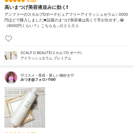
5.00
高いまつげ美容液並みに効く❗️
アンファーのスカルプDボーテピュアフリーアイラッシュセラム✨3500
円ほどで購入しました💓話題のまつげ美容液は高くて手が出せず…😭
（6000円くらい？）こちらも…
続きを見る
SCALP D BEAUTÉ(スカルプD ボーテ)
アイラッシュセラム プレミアム
♡コスメ・美容・新しい物好き♡
みつき@フォロバ100