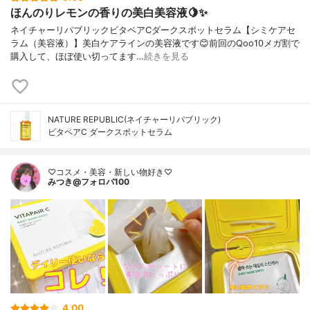
ほんのりレモンの香りの美白美容液🍋✨
ネイチャーリパブリックビタペアCダークスポットセラム【シミケアセ
ラム（美容液）】美白ケアラインの美容液です😊前回のQoo10メガ割で
購入して、ほぼ使い切ってます…
続きを見る
NATURE REPUBLIC(ネイチャーリパブリック)
ビタペアC ダークスポットセラム
♡コスメ・美容・新しい物好き♡
みつき@フォロバ100
4.00