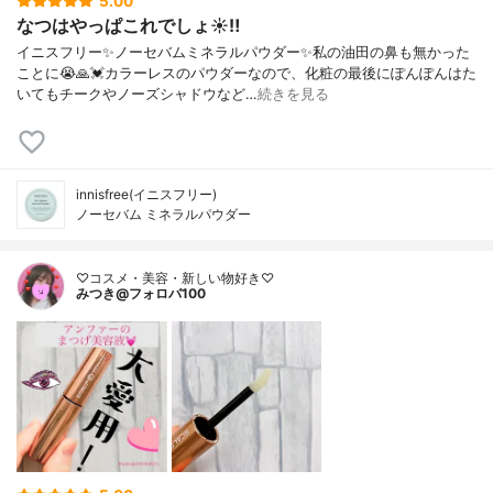
5.00
なつはやっぱこれでしょ☀️‼️
イニスフリー✨ノーセバムミネラルパウダー✨私の油田の鼻も無かった
ことに😭🙏💓カラーレスのパウダーなので、化粧の最後にぽんぽんはた
いてもチークやノーズシャドウなど…
続きを見る
innisfree(イニスフリー)
ノーセバム ミネラルパウダー
♡コスメ・美容・新しい物好き♡
みつき@フォロバ100