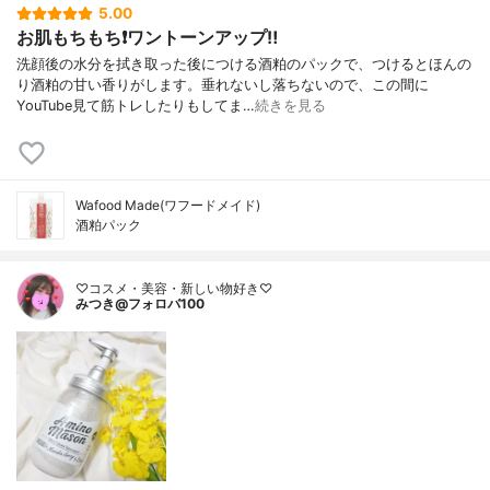
5.00
お肌もちもち❗ワントーンアップ‼️
洗顔後の水分を拭き取った後につける酒粕のパックで、つけるとほんの
り酒粕の甘い香りがします。垂れないし落ちないので、この間に
YouTube見て筋トレしたりもしてま…
続きを見る
Wafood Made(ワフードメイド)
酒粕パック
♡コスメ・美容・新しい物好き♡
みつき@フォロバ100