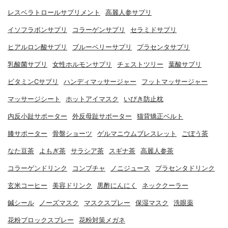
レスベラトロールサプリメント
高麗人参サプリ
イソフラボンサプリ
コラーゲンサプリ
セラミドサプリ
ヒアルロン酸サプリ
ブルーベリーサプリ
プラセンタサプリ
乳酸菌サプリ
女性ホルモンサプリ
チェストツリー
葉酸サプリ
ビタミンCサプリ
ハンディマッサージャー
フットマッサージャー
マッサージシート
ホットアイマスク
いびき防止枕
内反小趾サポーター
外反母趾サポーター
猫背矯正ベルト
膝サポーター
骨盤ショーツ
ゲルマニウムブレスレット
ごぼう茶
なた豆茶
よもぎ茶
サラシア茶
スギナ茶
高麗人参茶
コラーゲンドリンク
コンブチャ
ノニジュース
プラセンタドリンク
玄米コーヒー
美容ドリンク
黒酢にんにく
ネッククーラー
鍼シール
ノーズマスク
マスクスプレー
保湿マスク
洗眼薬
花粉ブロックスプレー
花粉対策メガネ