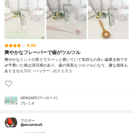
4.00
爽やかなフレーバーで歯がツルツル
爽やかなミントの香りでスーッと磨いていて気持ちの良い歯磨き粉です
🌿💚磨いた後は清涼感があり、歯の表面もツルツルになり、嫌な後味も
ありません🙋🏻‍♀️´-パッケー…
続きを見る
APAGARD(アパガード)
プレミオ
ブロガー
@eccoroco5