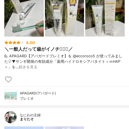
4.00
＼一般人だって歯がイノチ❤️‍🔥🦷／
🙋 APAGARD【アパガードプレミオ】を @eccoroco5 が使ってみまし
た🎈⁡⁡⁡⁡▼⁡サンギ開発の有効成分「薬用ハイドロキシアパタイト＜ｍHAP
＞」を…
続きを見る
APAGARD(アパガード)
プレミオ
なにわの主婦
まりたそ