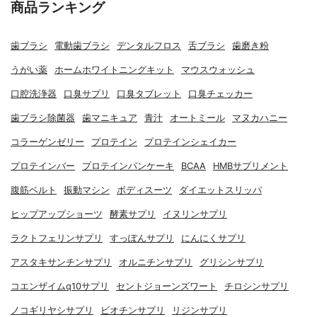
商品ランキング
歯ブラシ
電動歯ブラシ
デンタルフロス
舌ブラシ
歯磨き粉
うがい薬
ホームホワイトニングキット
マウスウォッシュ
口腔洗浄器
口臭サプリ
口臭タブレット
口臭チェッカー
歯ブラシ除菌器
歯マニキュア
青汁
オートミール
マヌカハニー
コラーゲンゼリー
プロテイン
プロテインシェイカー
プロテインバー
プロテインパンケーキ
BCAA
HMBサプリメント
腹筋ベルト
振動マシン
ボディスーツ
ダイエットスリッパ
ヒップアップショーツ
酵素サプリ
イヌリンサプリ
ラクトフェリンサプリ
すっぽんサプリ
にんにくサプリ
アスタキサンチンサプリ
オルニチンサプリ
グリシンサプリ
コエンザイムq10サプリ
セントジョーンズワート
チロシンサプリ
ノコギリヤシサプリ
ビオチンサプリ
リジンサプリ