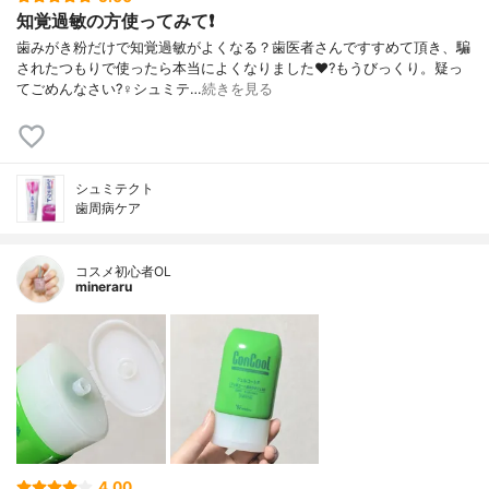
知覚過敏の方使ってみて❗
歯みがき粉だけで知覚過敏がよくなる？歯医者さんですすめて頂き、騙
されたつもりで使ったら本当によくなりました♥️?もうびっくり。疑っ
てごめんなさい?‍♀️シュミテ…
続きを見る
シュミテクト
歯周病ケア
コスメ初心者OL
mineraru
4.00