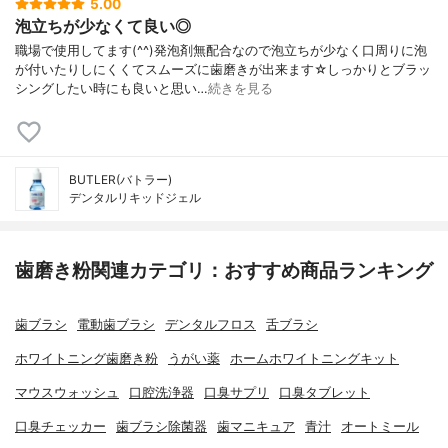
5.00
泡立ちが少なくて良い◎
職場で使用してます(^^)発泡剤無配合なので泡立ちが少なく口周りに泡
が付いたりしにくくてスムーズに歯磨きが出来ます☆しっかりとブラッ
シングしたい時にも良いと思い…
続きを見る
BUTLER(バトラー)
デンタルリキッドジェル
歯磨き粉関連カテゴリ：おすすめ商品ランキング
歯ブラシ
電動歯ブラシ
デンタルフロス
舌ブラシ
ホワイトニング歯磨き粉
うがい薬
ホームホワイトニングキット
マウスウォッシュ
口腔洗浄器
口臭サプリ
口臭タブレット
口臭チェッカー
歯ブラシ除菌器
歯マニキュア
青汁
オートミール