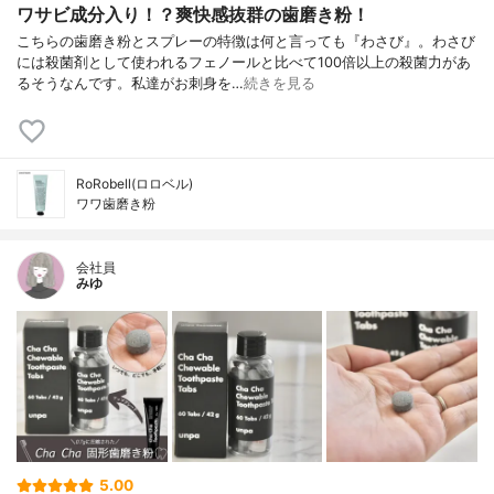
ワサビ成分入り！？爽快感抜群の歯磨き粉！
こちらの歯磨き粉とスプレーの特徴は何と言っても『わさび』。わさび
には殺菌剤として使われるフェノールと比べて100倍以上の殺菌力があ
るそうなんです。私達がお刺身を…
続きを見る
RoRobell(ロロベル)
ワワ歯磨き粉
会社員
みゆ
5.00