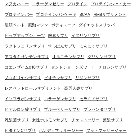
マヌカハニー
コラーゲンゼリー
プロテイン
プロテインシェイカー
プロテインバー
プロテインパンケーキ
BCAA
HMBサプリメント
腹筋ベルト
振動マシン
ボディスーツ
ダイエットスリッパ
ヒップアップショーツ
酵素サプリ
イヌリンサプリ
ラクトフェリンサプリ
すっぽんサプリ
にんにくサプリ
アスタキサンチンサプリ
オルニチンサプリ
グリシンサプリ
コエンザイムq10サプリ
セントジョーンズワート
チロシンサプリ
ノコギリヤシサプリ
ビオチンサプリ
リジンサプリ
レスベラトロールサプリメント
高麗人参サプリ
イソフラボンサプリ
コラーゲンサプリ
セラミドサプリ
ヒアルロン酸サプリ
ブルーベリーサプリ
プラセンタサプリ
乳酸菌サプリ
女性ホルモンサプリ
チェストツリー
葉酸サプリ
ビタミンCサプリ
ハンディマッサージャー
フットマッサージャー