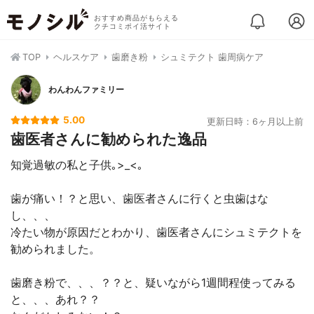
おすすめ商品がもらえる
クチコミポイ活サイト
TOP
ヘルスケア
歯磨き粉
シュミテクト 歯周病ケア
わんわんファミリー
5.00
更新日時：6ヶ月以上前
歯医者さんに勧められた逸品
知覚過敏の私と子供｡>_<｡
歯が痛い！？と思い、歯医者さんに行くと虫歯はな
し、、、
冷たい物が原因だとわかり、歯医者さんにシュミテクトを
勧められました。
歯磨き粉で、、、？？と、疑いながら1週間程使ってみる
と、、、あれ？？