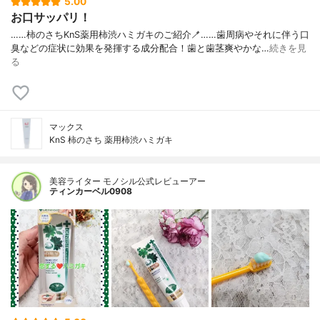
5.00
お口サッパリ！
……⁡⁡柿のさち⁡⁡⁡KnS⁡⁡薬用柿渋ハミガキ⁡のご紹介🪥⁡……⁡⁡歯周病やそれに伴う⁡⁡口
臭などの症状に⁡⁡効果を発揮する成分配合！⁡⁡歯と歯茎⁡⁡爽やかな…
続きを見
る
マックス
KnS 柿のさち 薬用柿渋ハミガキ
美容ライター モノシル公式レビューアー
ティンカーベル0908