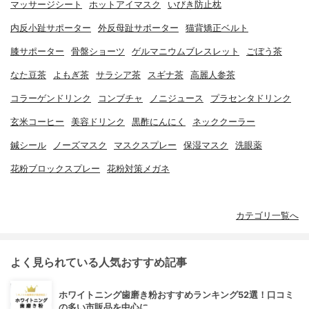
マッサージシート
ホットアイマスク
いびき防止枕
内反小趾サポーター
外反母趾サポーター
猫背矯正ベルト
膝サポーター
骨盤ショーツ
ゲルマニウムブレスレット
ごぼう茶
なた豆茶
よもぎ茶
サラシア茶
スギナ茶
高麗人参茶
コラーゲンドリンク
コンブチャ
ノニジュース
プラセンタドリンク
玄米コーヒー
美容ドリンク
黒酢にんにく
ネッククーラー
鍼シール
ノーズマスク
マスクスプレー
保湿マスク
洗眼薬
花粉ブロックスプレー
花粉対策メガネ
カテゴリ一覧へ
よく見られている人気おすすめ記事
ホワイトニング歯磨き粉おすすめランキング52選！口コミ
の多い市販品を中心に