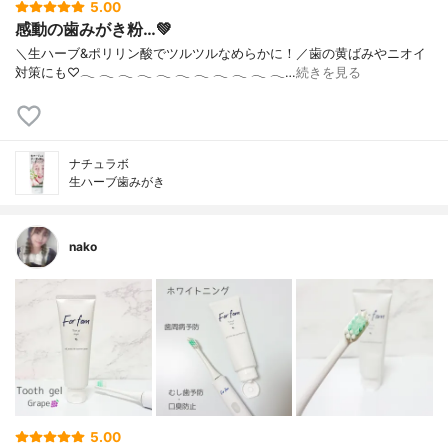
5.00
感動の歯みがき粉…💚
＼生ハーブ&ポリリン酸でツルツルなめらかに！／歯の黄ばみやニオイ
対策にも♡‪𓂃‬ ‪𓂃‬ ‪𓂃‬ ‪𓂃‬ ‪𓂃‬ ‪𓂃‬ ‪𓂃‬ ‪𓂃‬ ‪𓂃‬ ‪𓂃‬ ‪𓂃‬…
続きを見る
ナチュラボ
生ハーブ歯みがき
nako
5.00