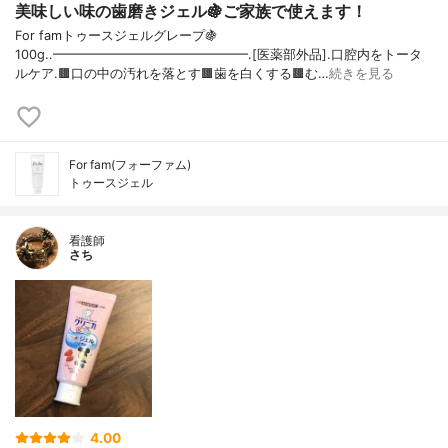
美味しい味の歯磨きジェル🍇ご家族で使えます！
For famトゥースジェルグレープ🍇
100g..━━━━━━━━━━━━━━━.[医薬部外品].口腔内をトータ
ルケア.🟫口の中の汚れを落とす🟫歯を白くする🟫む…
続きを見る
For fam(フォーファム)
トゥースジェル
看護師
さち
4.00