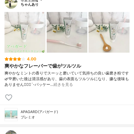
専業主婦🍒´-
ちゃんあり
4.00
爽やかなフレーバーで歯がツルツル
爽やかなミントの香りでスーッと磨いていて気持ちの良い歯磨き粉です
🌿💚磨いた後は清涼感があり、歯の表面もツルツルになり、嫌な後味も
ありません🙋🏻‍♀️´-パッケー…
続きを見る
APAGARD(アパガード)
プレミオ