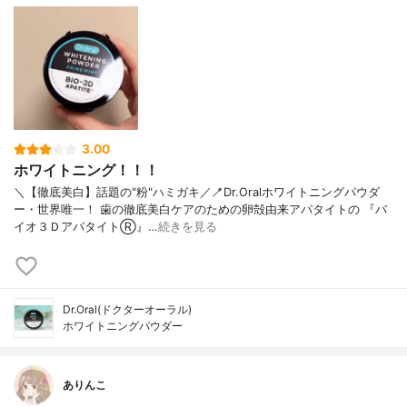
3.00
ホワイトニング！！！
＼【徹底美白】話題の"粉"ハミガキ／🪥Dr.Oralホワイトニングパウダ
ー・世界唯一！ 歯の徹底美白ケアのための卵殻由来アパタイトの 『バ
イオ３ＤアパタイトⓇ』…
続きを見る
Dr.Oral(ドクターオーラル)
ホワイトニングパウダー
ありんこ