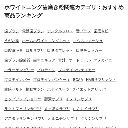
ホワイトニング歯磨き粉関連カテゴリ：おすすめ
商品ランキング
歯ブラシ
電動歯ブラシ
デンタルフロス
舌ブラシ
歯磨き粉
うがい薬
ホームホワイトニングキット
マウスウォッシュ
口腔洗浄器
口臭サプリ
口臭タブレット
口臭チェッカー
歯ブラシ除菌器
歯マニキュア
青汁
オートミール
マヌカハニー
コラーゲンゼリー
プロテイン
プロテインシェイカー
プロテインバー
プロテインパンケーキ
BCAA
HMBサプリメント
腹筋ベルト
振動マシン
ボディスーツ
ダイエットスリッパ
ヒップアップショーツ
酵素サプリ
イヌリンサプリ
ラクトフェリンサプリ
すっぽんサプリ
にんにくサプリ
アスタキサンチンサプリ
オルニチンサプリ
グリシンサプリ