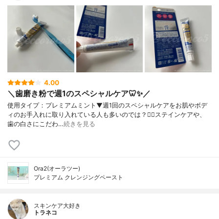
4.00
＼歯磨き粉で週1のスペシャルケア🦷✨／
使用タイプ：プレミアムミント⁡⁡▼⁡⁡⁡週1回のスペシャルケアをお肌やボデ
ィのお手入れに取り入れている人も多いのでは？💆‍♀️⁡ステインケアや、
歯の白さにこだわ…
続きを見る
Ora2(オーラツー)
プレミアム クレンジングペースト
スキンケア大好き
トラネコ