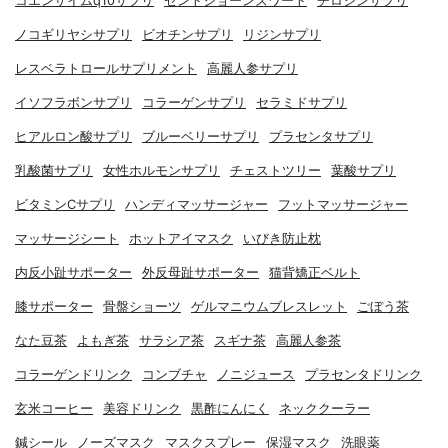
コエンザイムq10サプリ
セントジョーンズワート
チロシンサプリ
ノコギリヤシサプリ
ビオチンサプリ
リジンサプリ
レスベラトロールサプリメント
高麗人参サプリ
イソフラボンサプリ
コラーゲンサプリ
セラミドサプリ
ヒアルロン酸サプリ
ブルーベリーサプリ
プラセンタサプリ
乳酸菌サプリ
女性ホルモンサプリ
チェストツリー
葉酸サプリ
ビタミンCサプリ
ハンディマッサージャー
フットマッサージャー
マッサージシート
ホットアイマスク
いびき防止枕
内反小趾サポーター
外反母趾サポーター
猫背矯正ベルト
膝サポーター
骨盤ショーツ
ゲルマニウムブレスレット
ごぼう茶
なた豆茶
よもぎ茶
サラシア茶
スギナ茶
高麗人参茶
コラーゲンドリンク
コンブチャ
ノニジュース
プラセンタドリンク
玄米コーヒー
美容ドリンク
黒酢にんにく
ネッククーラー
鍼シール
ノーズマスク
マスクスプレー
保湿マスク
洗眼薬