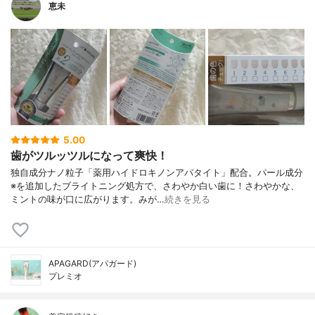
恵未
5.00
歯がツルッツルになって爽快！
独自成分ナノ粒子「薬用ハイドロキノンアパタイト」配合。パール成分
※を追加したブライトニング処方で、さわやか白い歯に！さわやかな、
ミントの味が口に広がります。みが…
続きを見る
APAGARD(アパガード)
プレミオ