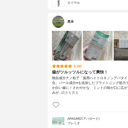
ロイヤル
恵未
5.00
歯がツルッツルになって爽快！
独自成分ナノ粒子「薬用ハイドロキノンアパタイ
合。パール成分※を追加したブライトニング処方
か白い歯に！さわやかな、ミントの味が口に広が
みが…
続きを見る
APAGARD(アパガード)
プレミオ