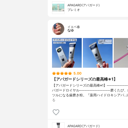
APAGARD(アパガード)
プレミオ
イエベ春
なゆ
5.00
【アパガードシリーズの最高峰※1】
【アパガードシリーズの最高峰※1】────────
パガードロイヤル────────────磨くたび
ツルになる歯磨き粉。『薬用ハイドロキシアパ…
る
APAGARD(アパガード)