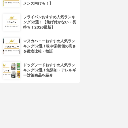
メンズ向けも！】
4位
5位
フライパンおすすめ人気ランキ
ング52選！【焦げ付かない・長
持ち！2026最新】
マヌカハニーおすすめ人気ラン
キング52選！味や栄養価の高さ
を徹底比較・検証
スマホワイトプラス
シュミテクト
ドッグフードおすすめ人気ラン
薬用ホワイトニングジェル
やさしくホワイトニングEX
キング52選！無添加・アレルギ
3.98
3.97
(5)
ー対策商品を紹介
¥1,680
¥348