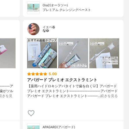
Ora2(オーラツー)
プレミアム クレンジングペースト
イエベ春
なゆ
5.00
アパガード プレミオ エクストラミント
────ア
【薬用ハイドロキシアパタイトで歯を白く🦷】アパガード
、歯がツル
プレミオ エクストラミント────────────アパガード
続きを見
アパガード プレミオ エクストラミント────…
続きを見る
APAGARD(アパガード)