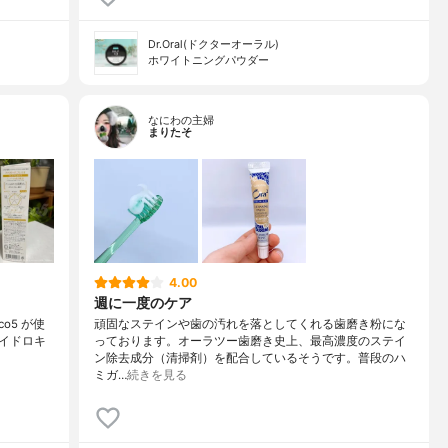
Dr.Oral(ドクターオーラル)
ホワイトニングパウダー
なにわの主婦
まりたそ
4.00
週に一度のケア
co5 が使
頑固なステインや歯の汚れを落としてくれる歯磨き粉にな
ハイドロキ
っております。オーラツー歯磨き史上、最高濃度のステイ
ン除去成分（清掃剤）を配合しているそうです。普段のハ
ミガ…
続きを見る