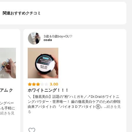
関連おすすめクチコミ
3歳＆0歳boy×OL🤍
coala
3.00
アム ク
ホワイトニング！！！
＼【徹底美白】話題の"粉"ハミガキ／🪥Dr.Oralホワイトニ
ングパウダー・世界唯一！ 歯の徹底美白ケアのための卵殻
ジングペー
由来アパタイトの 『バイオ３ＤアパタイトⓇ』…
続きを見
らも手軽に
る
…
続きを見