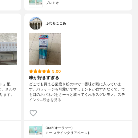
プレミオ
ふわもここあ
5.00
味が好きすぎる
ト」配
どこでも買える歯磨き粉の中で一番味が気に入っていま
で、さわや
す。パッケージも可愛いですしミントが強すぎなくて、で
ります。
も口のネバネバをさーっと取ってくれるスグレモノ。ステ
インク…
続きを見る
Ora2(オーラツー)
ミー ステインクリアペースト