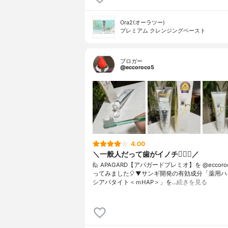
Ora2(オーラツー)
プレミアム クレンジングペースト
ブロガー
@eccoroco5
4.00
＼一般人だって歯がイノチ❤️‍🔥🦷／
🙋 APAGARD【アパガードプレミオ】を @eccoro
ってみました🎈⁡⁡⁡⁡▼⁡サンギ開発の有効成分「薬用
シアパタイト＜ｍHAP＞」を…
続きを見る