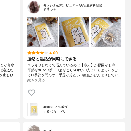
モノシル公式レビュアー/美容皮膚科勤務 …
まるもふ
4.00
腸活と温活が同時にできる
 とか鼻水
スッキリしなくて悩んでいるのは【冷え】が原因かも💀□
ば寝込む
平熱が36.5℃以下□肩がこりやすい□人よりもよく汗をか
を出しひ
く□季節を問わず、手足が冷たい□顔色がどんよりしてい…
続きを見る
alpoca(アルポカ)
するポカサプリ
モンタ