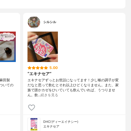
シルシル
5.00
“エキナセア”
麻田製
エキナセアずっとお世話になってます！少し喉の調子が変
)》についての
だなと思って飲むとそれ以上ひどくなりません。また、家
族で誰かカゼをひいていても飲んでいれば、うつりませ
ん。飲…
続きを見る
DHC(ディーエイチシー)
エキナセア