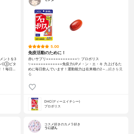
5.00
免疫活動のために！
メントを3
赤いサプリ=============✨ プロポリス
ンC③ビタ
✨=============免疫力UPメ・ン・エ・キ 力上げるた
！！毎日…
めに毎日飲んでいます！運動能力は在来種の2～…
続きを見
る
DHC(ディーエイチシー)
プロポリス
コスメ好きのカメラ好き
うにぽん