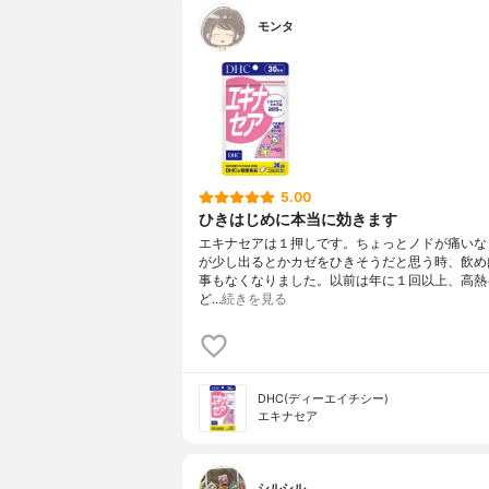
モンタ
5.00
ひきはじめに本当に効きます
エキナセアは１押しです。ちょっとノドが痛いな
が少し出るとかカゼをひきそうだと思う時、飲め
事もなくなりました。以前は年に１回以上、高熱
ど…
続きを見る
DHC(ディーエイチシー)
エキナセア
シルシル