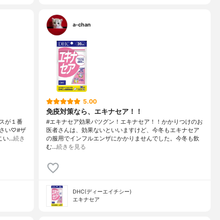
a-chan
5.00
免疫対策なら、エキナセア！！
スが１番
#エキナセア効果バツグン！エキナセア！！かかりつけのお
さい♡#ザ
医者さんは、効果ないといいますけど、今冬もエキナセア
こい…
続き
の服用でインフルエンザにかかりませんでした。今冬も飲
む…
続きを見る
DHC(ディーエイチシー)
エキナセア