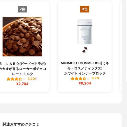
2位
3位
MIKIMOTO COSMETICS(ミキ
Ｂ．ＬＡＢＯ(ビードットラボ)
キ
モトコスメティックス)
カカオが香るローカーボチョコ
キ
ホワイト インナーブロック
レート ミルク
3.70
3.70
(1)
¥6,264
¥2,794
関連おすすめクチコミ