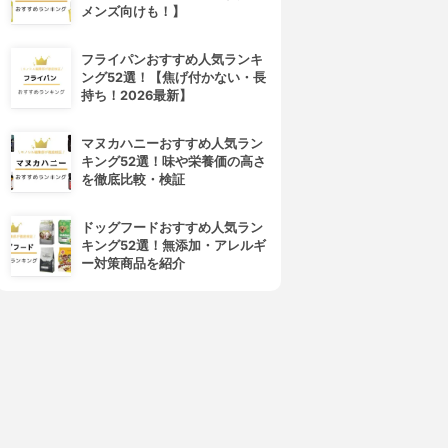
メンズ向けも！】
4位
5位
フライパンおすすめ人気ランキ
ング52選！【焦げ付かない・長
持ち！2026最新】
マヌカハニーおすすめ人気ラン
キング52選！味や栄養価の高さ
を徹底比較・検証
ュット・ジェンヌのトリセツ
ケフィア
ドッグフードおすすめ人気ラン
ュット・ジェンヌのトリセツ
ケフィアプラス
キング52選！無添加・アレルギ
3.69
3.69
(2)
(2)
ー対策商品を紹介
¥6,578
¥5,400