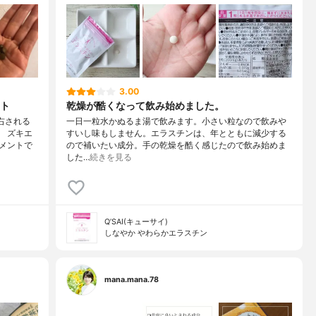
3.00
ト
乾燥が酷くなって飲み始めました。
右される
一日一粒水かぬるま湯で飲みます。小さい粒なので飲みや
 ズキエ
すいし味もしません。エラスチンは、年とともに減少する
メントで
ので補いたい成分。手の乾燥を酷く感じたので飲み始めま
した…
続きを見る
Q’SAI(キューサイ)
しなやか やわらかエラスチン
mana.mana.78