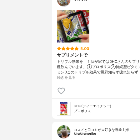
5.00
サプリメントで
トリプル効果を！！我が家ではDHCさんのサプリ
種飲んでいます。①プロポリス②持続型ビタミ
ミンDこのトリプル効果で風邪知らず疲れ知らず
続きを見る
DHC(ディーエイチシー)
プロポリス
コスメと口コミが大好きな専業主婦
kirakiranoriko