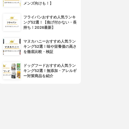
メンズ向けも！】
フライパンおすすめ人気ランキ
イソジン
大洋製薬(タイヨウセイヤク)
ング52選！【焦げ付かない・長
イソジンクリアうがい薬
コサジン・ガーグル「TY」
持ち！2026最新】
3.81
3.81
(2)
(1)
¥906
¥697
マヌカハニーおすすめ人気ラン
キング52選！味や栄養価の高さ
を徹底比較・検証
ドッグフードおすすめ人気ラン
キング52選！無添加・アレルギ
ー対策商品を紹介