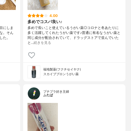
4.00
多めでコスパ良い♪
目にしま
多めで長いこと使えているうがい薬◎コロナと冬あたりに
な。そん
多く活躍してくれたうがい薬です♪普通に有名なうがい薬と
した。
同じ成分が配合されていて、ドラッグストアで並んでいた
と…
続きを見る
福地製薬(フクチセイヤク)
スカイブブロンうがい薬
プチプラ好き主婦
ふたば