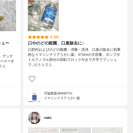
5.00
チュー
口やのどの殺菌、口臭除去に♪
口腔内およびのどの殺菌・消毒・洗浄、口臭の除去に効果
的なイマジンクリアうがい薬。470mlの大容量。ポンプボ
ブ」デンテ
トルでノズル部分の回転でロック付きで片手でプッシュ
スースーす
で…
続きを見る
見る
万協製薬(BANKYO)
イマジンクリアうがい薬
nako