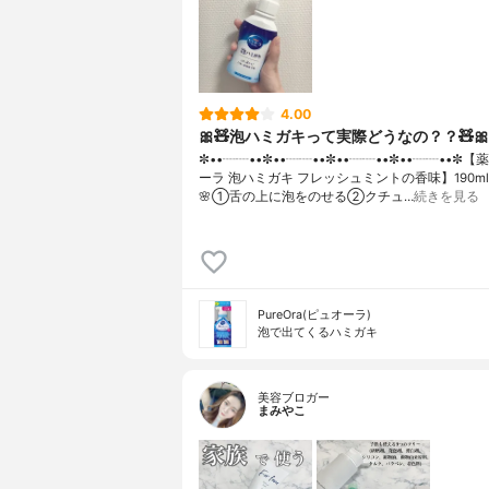
4.00
🎀🧸泡ハミガキって実際どうなの？？🧸🎀
✼••┈┈••✼••┈┈••✼••┈┈••✼••┈┈••✼
ーラ 泡ハミガキ フレッシュミントの香味】190ml
🌸①舌の上に泡をのせる②クチュ…
続きを見る
PureOra(ピュオーラ)
泡で出てくるハミガキ
美容ブロガー
まみやこ