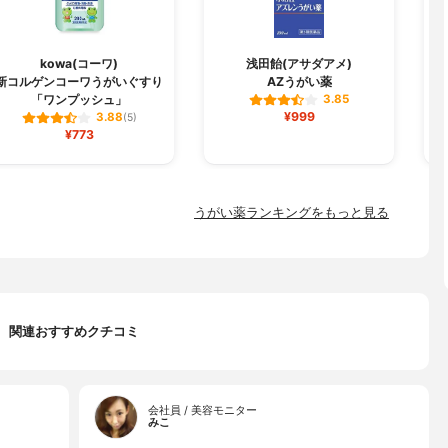
kowa(コーワ)
浅田飴(アサダアメ)
新コルゲンコーワうがいぐすり
AZうがい薬
「ワンプッシュ」
3.85
¥999
3.88
(5)
¥773
うがい薬ランキングをもっと見る
関連おすすめクチコミ
会社員 / 美容モニター
みこ