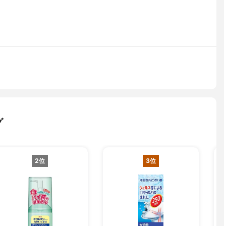
グ
2位
3位