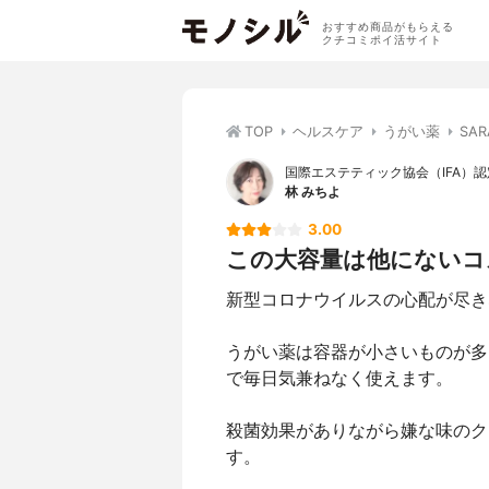
おすすめ商品がもらえる
クチコミポイ活サイト
TOP
ヘルスケア
うがい薬
SA
国際エステティック協会（IFA）認
林 みちよ
3.00
この大容量は他にないコ
新型コロナウイルスの心配が尽き
うがい薬は容器が小さいものが多
で毎日気兼ねなく使えます。
殺菌効果がありながら嫌な味のク
す。