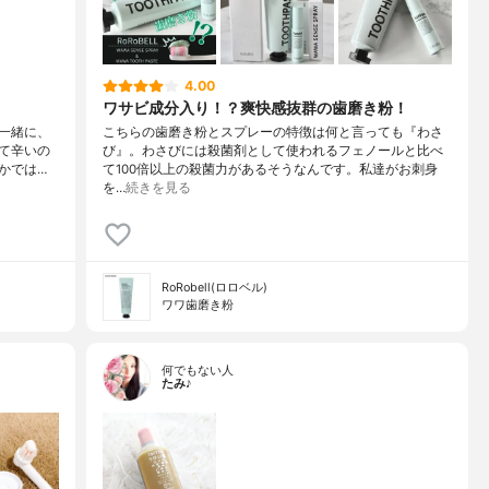
4.00
ワサビ成分入り！？爽快感抜群の歯磨き粉！
一緒に、
こちらの歯磨き粉とスプレーの特徴は何と言っても『わさ
て辛いの
び』。わさびには殺菌剤として使われるフェノールと比べ
かでは…
て100倍以上の殺菌力があるそうなんです。私達がお刺身
を…
続きを見る
RoRobell(ロロベル)
ワワ歯磨き粉
何でもない人
たみ♪