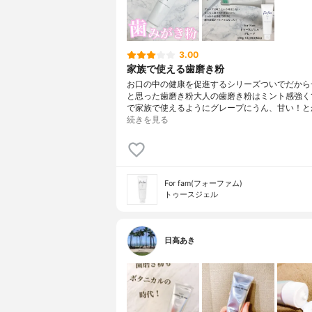
3.00
家族で使える歯磨き粉
⁡お口の中の健康を促進するシリーズついでだから
と思った歯磨き粉大人の歯磨き粉はミント感強く
で⁡家族で使えるようにグレープに⁡うん、甘い！と
続きを見る
For fam(フォーファム)
トゥースジェル
日高あき