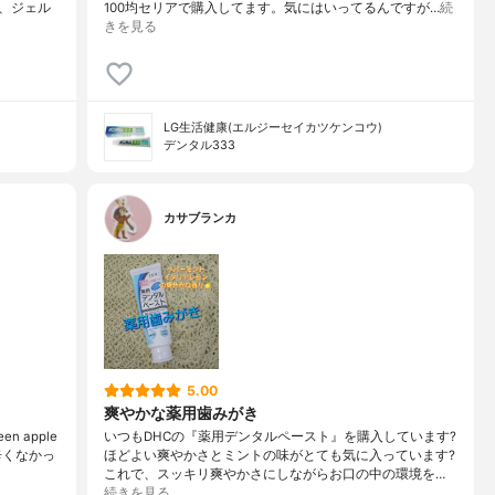
、ジェル
100均セリアで購入してます。気にはいってるんですが…
続
きを見る
LG生活健康(エルジーセイカツケンコウ)
デンタル333
カサブランカ
5.00
爽やかな薬用歯みがき
n apple
いつもDHCの『薬用デンタルペースト』を購入しています?
く辛くなかっ
ほどよい爽やかさとミントの味がとても気に入っています?
これで、スッキリ爽やかさにしながらお口の中の環境を…
続きを見る