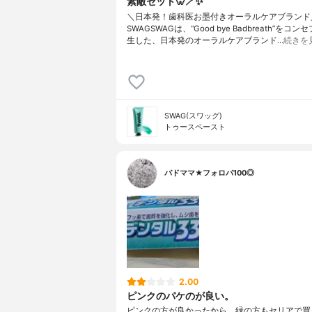
素敵セット🦷🪥✨
＼日本発！歯科医お墨付きオーラルケアブランド／
SWAGSWAGは、“Good bye Badbreath”をコ
生した、日本発のオーラルケアブランド…
続きを
SWAG(スワッグ)
トゥースペースト
バドママ★フォロバ100◎
2.00
ピンクのパケのが良い。
ピンクの方が良かったから、緑の方もセリアで買