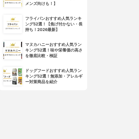
メンズ向けも！】
フライパンおすすめ人気ランキ
ング52選！【焦げ付かない・長
持ち！2026最新】
マヌカハニーおすすめ人気ラン
キング52選！味や栄養価の高さ
4位
5位
を徹底比較・検証
ドッグフードおすすめ人気ラン
キング52選！無添加・アレルギ
ー対策商品を紹介
Dr.Oral(Dr.オーラル)
シュミテクト
r.オーラル ホワイトニングパ
歯周病ケア
ウダー
3.73
(29)
¥490
3.77
(4)
¥1,430