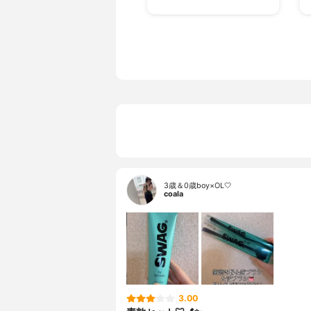
3歳＆0歳boy×OL🤍
coala
3.00