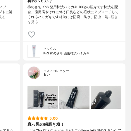
柿渋ハミガキ
🪥
柿のさち KnS 薬用柿渋ハミガキ 100gの紹介です柿渋を配
ンセプトに誕
合、歯周病やそれに伴う口臭などの症状にアプローチして
見る
くれるハミガキです柿渋には防腐、防水、防虫、消…
続き
を見る
マックス
KnS 柿のさち 薬用柿渋ハミガキ
コスメコレクター
もい
5.00
真っ黒の歯磨き粉！
ってみた
unpaCha Cha Charcoal Black Toothpaste韓国のスキンケア