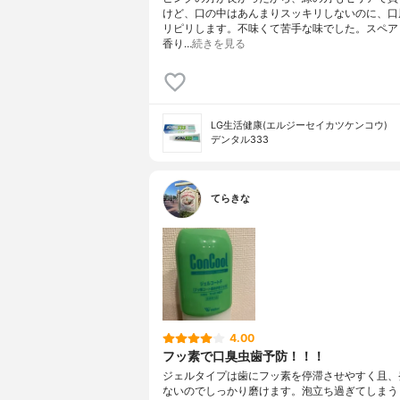
けど、口の中はあんまりスッキリしないのに、口
リピリします。不味くて苦手な味でした。スペア
香り…
続きを見る
LG生活健康(エルジーセイカツケンコウ)
デンタル333
てらきな
4.00
フッ素で口臭虫歯予防！！！
ジェルタイプは歯にフッ素を停滞させやすく且、
ないのでしっかり磨けます。泡立ち過ぎてしまう