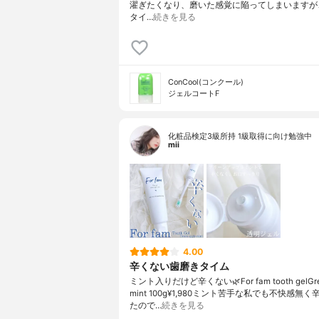
濯ぎたくなり、磨いた感覚に陥ってしまいますが
タイ…
続きを見る
ConCool(コンクール)
ジェルコートF
化粧品検定3級所持 1級取得に向け勉強中
mii
4.00
辛くない歯磨きタイム
ミント入りだけど辛くない🌿For fam tooth gelGree
mint 100g¥1,980ミント苦手な私でも不快感無
たので…
続きを見る