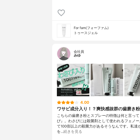
For fam(フォーファム)
トゥースジェル
会社員
みゆ
4.00
ワサビ成分入り！？爽快感抜群の歯磨き粉
こちらの歯磨き粉とスプレーの特徴は何と言って
び』。わさびには殺菌剤として使われるフェノー
て100倍以上の殺菌力があるそうなんです。私達
を…
続きを見る