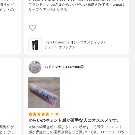
周りがピ
ブランド、unpaさまからいただいた歯磨き粉です！unpaは
ミントの
リップケア…
続きを見る
unpa.Cosmetics(オンパコスメティック)
チャチャ オリジナル
バドママ★フォロバ100◎
5.00
からいのやミント感が苦手な人にオススメです。
発泡性が
大体の歯磨き粉に感じるミント感がすごく苦手で、ミント
とすぐに
感が皆無のこの歯磨き粉をリピ買い中です。ローソン100や