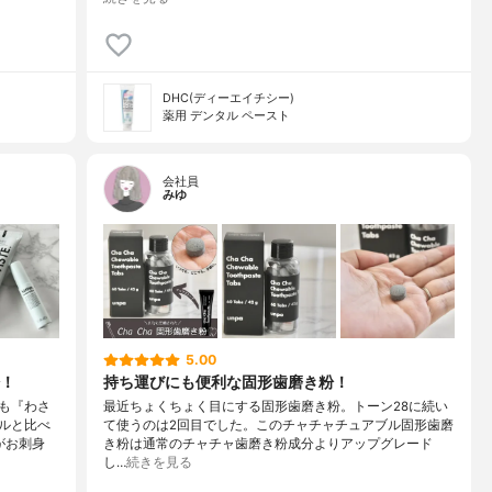
DHC(ディーエイチシー)
薬用 デンタル ペースト
会社員
みゆ
5.00
！
持ち運びにも便利な固形歯磨き粉！
も『わさ
最近ちょくちょく目にする固形歯磨き粉。トーン28に続い
ルと比べ
て使うのは2回目でした。このチャチャチュアブル固形歯磨
がお刺身
き粉は通常のチャチャ歯磨き粉成分よりアップグレード
し…
続きを見る