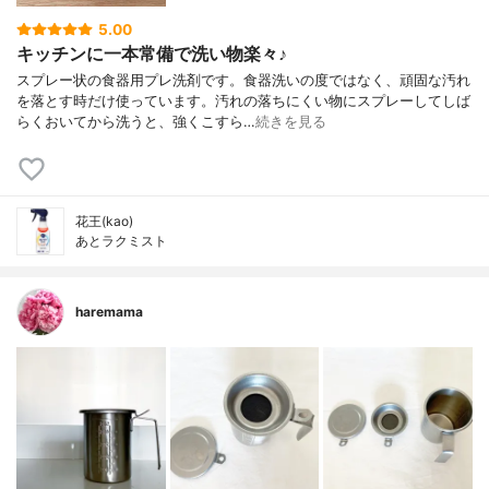
5.00
キッチンに一本常備で洗い物楽々♪
スプレー状の食器用プレ洗剤です。食器洗いの度ではなく、頑固な汚れ
を落とす時だけ使っています。汚れの落ちにくい物にスプレーしてしば
らくおいてから洗うと、強くこすら…
続きを見る
花王(kao)
あとラクミスト
haremama