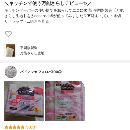
＼キッチンで使う万能さらしデビュー✨／
キッチンペーパーの使い捨てを減らしてエコに🌍⁡⁡ 🙋 平岡旗製造【万能
さらし生地】を@eccoroco5が使ってみました🎈⁡⁡▼⁡⁡濾す・拭く・水切
り・ラップ・…
続きを見る
平岡旗製造
万能さらし生地
バドママ★フォロバ100◎
5.00