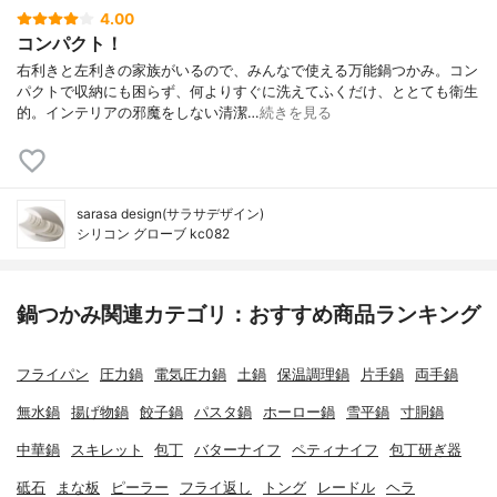
4.00
コンパクト！
右利きと左利きの家族がいるので、みんなで使える万能鍋つかみ。コン
パクトで収納にも困らず、何よりすぐに洗えてふくだけ、ととても衛生
的。インテリアの邪魔をしない清潔…
続きを見る
sarasa design(サラサデザイン)
シリコン グローブ kc082
鍋つかみ関連カテゴリ：おすすめ商品ランキング
フライパン
圧力鍋
電気圧力鍋
土鍋
保温調理鍋
片手鍋
両手鍋
無水鍋
揚げ物鍋
餃子鍋
パスタ鍋
ホーロー鍋
雪平鍋
寸胴鍋
中華鍋
スキレット
包丁
バターナイフ
ペティナイフ
包丁研ぎ器
砥石
まな板
ピーラー
フライ返し
トング
レードル
ヘラ