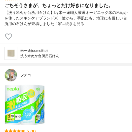
ごちそうさまが、ちょっとだけ好きになりました。
【洗う米ぬか台所用石けん】by米一途職人厳選オーガニック米の米ぬか
を使ったスキンケアブランド米一途から、手肌にも、地球にも優しい台
所用の石けんが登場しました！家…
続きを見る
米一途(comeitto)
洗う米ぬか台所用石けん
フチコ
5.00