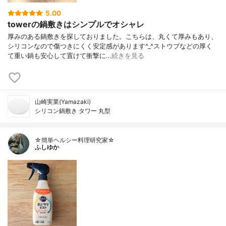
5.00
towerの鍋敷きはシンプルでオシャレ
厚みのある鍋敷きを探しておりました。こちらは、丸くて厚みもあり、
シリコンなので傷つきにくく安定感があります^_^ストウブなどの厚く
て重い鍋も安心して置けて衝撃に…
続きを見る
山崎実業(Yamazaki)
シリコン鍋敷き タワー 丸型
☆簡単ヘルシー料理研究家☆
ふしゆか