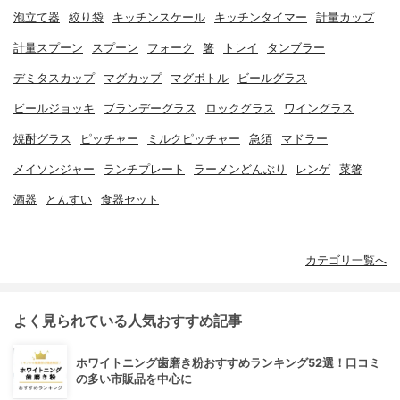
泡立て器
絞り袋
キッチンスケール
キッチンタイマー
計量カップ
計量スプーン
スプーン
フォーク
箸
トレイ
タンブラー
デミタスカップ
マグカップ
マグボトル
ビールグラス
ビールジョッキ
ブランデーグラス
ロックグラス
ワイングラス
焼酎グラス
ピッチャー
ミルクピッチャー
急須
マドラー
メイソンジャー
ランチプレート
ラーメンどんぶり
レンゲ
菜箸
酒器
とんすい
食器セット
カテゴリ一覧へ
よく見られている人気おすすめ記事
ホワイトニング歯磨き粉おすすめランキング52選！口コミ
の多い市販品を中心に