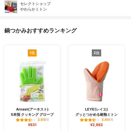
セレクトショップ
やわらかミトン
鍋つかみおすすめランキング
1位
2位
Arnest(アーネスト)
LEYE(レイエ)
5本指 クッキング グローブ
グッとつかめる耐熱ミトン
3.65
3.60
(1)
(1)
¥831
¥2,882