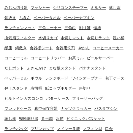
みじん切り器
マッシャー
シリコンスチーマー
ミルサー
落し蓋
骨抜き
ふきん
ペーパータオル
ペーパーナプキン
ランチョンマット
三角コーナー
三角巾
割り箸
懐紙
換気扇フィルター
水切りカゴ
水切りマット
水切りラック
洗い桶
紙皿
鍋敷き
食器棚シート
食器用洗剤
やかん
コーヒーメーカー
コーヒーミル
コーヒードリッパー
お茶ミル
ビールサーバー
だしポット
ふきんかけ
まな板スタンド
バナナスタンド
ペッパーミル
ボウル
レンジボード
ワインオープナー
包丁ケース
包丁スタンド
寿司桶
紙コップホルダー
缶切り
ビルトインガスコンロ
バターケース
フリーザーバッグ
ブレッドケース
真空保存容器
ナッツクラッカー
パスタマシン
蒸し器
鰹節削り器
弁当箱
水筒
ピクニックバスケット
ランチバッグ
プリンカップ
マドレーヌ型
マフィン型
口金