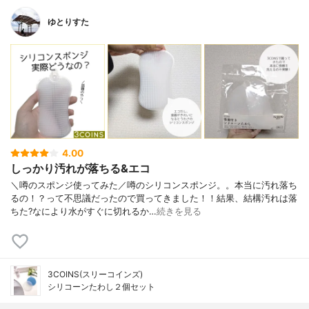
ゆとりすた
4.00
しっかり汚れが落ちる&エコ
＼噂のスポンジ使ってみた／噂のシリコンスポンジ。。本当に汚れ落ち
るの！？って不思議だったので買ってきました！！結果、結構汚れは落
ちた?なにより水がすぐに切れるか…
続きを見る
3COINS(スリーコインズ)
シリコーンたわし２個セット