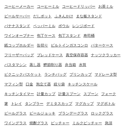
コーヒーメーカー
コーヒーミル
コーヒードリッパー
お茶ミル
ビールサーバー
だしポット
ふきんかけ
まな板スタンド
バナナスタンド
ペッパーミル
ボウル
レンジボード
ワインオープナー
包丁ケース
包丁スタンド
寿司桶
紙コップホルダー
缶切り
ビルトインガスコンロ
バターケース
フリーザーバッグ
ブレッドケース
真空保存容器
ナッツクラッカー
パスタマシン
蒸し器
鰹節削り器
弁当箱
水筒
ピクニックバスケット
ランチバッグ
プリンカップ
マドレーヌ型
マフィン型
口金
泡立て器
絞り袋
キッチンスケール
キッチンタイマー
計量カップ
計量スプーン
スプーン
フォーク
箸
トレイ
タンブラー
デミタスカップ
マグカップ
マグボトル
ビールグラス
ビールジョッキ
ブランデーグラス
ロックグラス
ワイングラス
焼酎グラス
ピッチャー
ミルクピッチャー
急須