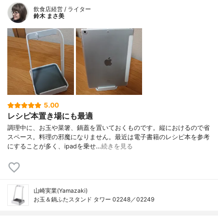
飲食店経営 / ライター
鈴木 まさ美
5.00
レシピ本置き場にも最適
調理中に、お玉や菜箸、鍋蓋を置いておくものです。縦におけるので省
スペース。料理の邪魔になりません。最近は電子書籍のレシピ本を参考
にすることが多く、ipadを乗せ…
続きを見る
山崎実業(Yamazaki)
お玉＆鍋ふたスタンド タワー 02248／02249