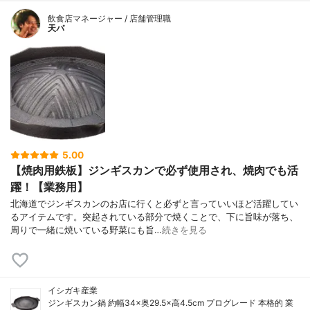
飲食店マネージャー / 店舗管理職
天パ
5.00
【焼肉用鉄板】ジンギスカンで必ず使用され、焼肉でも活
躍！【業務用】
北海道でジンギスカンのお店に行くと必ずと言っていいほど活躍してい
るアイテムです。突起されている部分で焼くことで、下に旨味が落ち、
周りで一緒に焼いている野菜にも旨…
続きを見る
イシガキ産業
ジンギスカン鍋 約幅34×奥29.5×高4.5cm プログレード 本格的 業