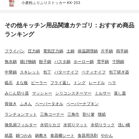
小麦粉ふりふりストッカー KK-253
その他キッチン用品関連カテゴリ：おすすめ商品
ランキング
フライパン
圧力鍋
電気圧力鍋
土鍋
保温調理鍋
片手鍋
両手鍋
無水鍋
揚げ物鍋
餃子鍋
パスタ鍋
ホーロー鍋
雪平鍋
寸胴鍋
中華鍋
スキレット
包丁
バターナイフ
ペティナイフ
包丁研ぎ器
砥石
まな板
ピーラー
フライ返し
トング
レードル
ヘラ
みじん切り器
マッシャー
シリコンスチーマー
ミルサー
落し蓋
骨抜き
ふきん
ペーパータオル
ペーパーナプキン
ランチョンマット
三角コーナー
三角巾
割り箸
懐紙
換気扇フィルター
水切りカゴ
水切りマット
水切りラック
洗い桶
紙皿
鍋つかみ
鍋敷き
食器棚シート
食器用洗剤
やかん