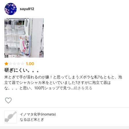
sayu912
1.00
研ぎにくい。。。
米とぎで手が濡れるのが嫌！と思ってしまうズボラな私?もともと、泡
立て器でシャカシャカ米をといでいました?さすがに泡立て器は
な。。。と思い、100円ショップで見つ…
続きを見る
イノマタ化学(inomata)
なるほど米とぎ