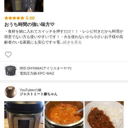
5.00
おうち時間の強い味方♡
・食材を鍋に入れてスイッチを押すだけ！！・レシピ付きだから料理が
得意でない方も使いやすいです！・火を使わないから小さいお子様や高
齢者のいる家庭にも安心です☺️電…
続きを見る
IRIS OHYAMA(アイリスオーヤマ)
電気圧力鍋 KPC-MA2
YouTuberの嫁
ジャストミート嫁ちゃん