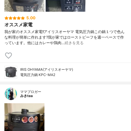
5.00
オススメ家電
我が家のオススメ家電❗アイリスオーヤマ 電気圧力鍋この鍋１つで色ん
な料理が簡単に作れます?我が家ではローストビーフを週一ペースで作
っています。他にはカレーや鶏肉…
続きを見る
IRIS OHYAMA(アイリスオーヤマ)
電気圧力鍋 KPC-MA2
ママブロガー
みきtea