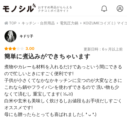
おすすめ商品がもらえる
クチコミポイ活サイト
TOP
キッチン・台所用品
電気圧力鍋
KOIZUMI(コイズミ) マイ
キドリ子
3.00
更新日時：6ヶ月以上前
簡単に煮込みができちゃいます
煮物やカレーも材料を入れるだけであっという間にできる
ので忙しいときにすごく便利です!
子供が小さくてなかなかキッチンに立つのが大変なときに
これなら鍋やフライパンを使わずできるので 洗い物も少
なくて済むし 重宝してます( ꈍᴗꈍ)
白米や玄米も美味しく炊けるしお値段もお手頃だしすごく
オススメです!
母にも贈ったらとっても喜ばれました(. ❛ ᴗ ❛.)