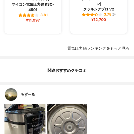
ン)
マイコン電気圧力鍋 KSC-
クッキングプロ V2
4501
3.78
(6)
3.81
¥12,700
¥11,997
電気圧力鍋ランキングをもっと見る
関連おすすめクチコミ
あずーる