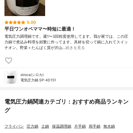
5.00
平日ワンオペママ〜時短に最適！
電気圧力調理鍋です。週1〜3回程度使用してます。我が家では、この圧
力鍋で煮込み料理を頻繁に作ってます。具材を切って鍋に入れてスイッ
チオン。野菜＋たんぱく質が沢山…
続きを見る
siroca(シロカ)
電気圧力鍋 SP-4D151
電気圧力鍋関連カテゴリ：おすすめ商品ランキン
グ
フライパン
圧力鍋
土鍋
保温調理鍋
片手鍋
両手鍋
無水鍋