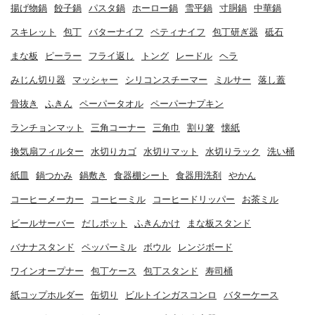
揚げ物鍋
餃子鍋
パスタ鍋
ホーロー鍋
雪平鍋
寸胴鍋
中華鍋
スキレット
包丁
バターナイフ
ペティナイフ
包丁研ぎ器
砥石
まな板
ピーラー
フライ返し
トング
レードル
ヘラ
みじん切り器
マッシャー
シリコンスチーマー
ミルサー
落し蓋
骨抜き
ふきん
ペーパータオル
ペーパーナプキン
ランチョンマット
三角コーナー
三角巾
割り箸
懐紙
換気扇フィルター
水切りカゴ
水切りマット
水切りラック
洗い桶
紙皿
鍋つかみ
鍋敷き
食器棚シート
食器用洗剤
やかん
コーヒーメーカー
コーヒーミル
コーヒードリッパー
お茶ミル
ビールサーバー
だしポット
ふきんかけ
まな板スタンド
バナナスタンド
ペッパーミル
ボウル
レンジボード
ワインオープナー
包丁ケース
包丁スタンド
寿司桶
紙コップホルダー
缶切り
ビルトインガスコンロ
バターケース