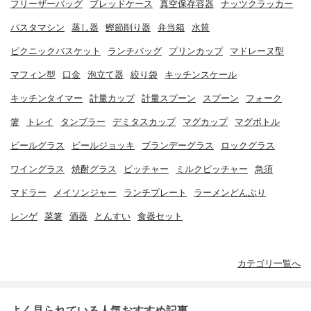
フリーザーバッグ
ブレッドケース
真空保存容器
ナッツクラッカー
パスタマシン
蒸し器
鰹節削り器
弁当箱
水筒
ピクニックバスケット
ランチバッグ
プリンカップ
マドレーヌ型
マフィン型
口金
泡立て器
絞り袋
キッチンスケール
キッチンタイマー
計量カップ
計量スプーン
スプーン
フォーク
箸
トレイ
タンブラー
デミタスカップ
マグカップ
マグボトル
ビールグラス
ビールジョッキ
ブランデーグラス
ロックグラス
ワイングラス
焼酎グラス
ピッチャー
ミルクピッチャー
急須
マドラー
メイソンジャー
ランチプレート
ラーメンどんぶり
レンゲ
菜箸
酒器
とんすい
食器セット
カテゴリ一覧へ
よく見られている人気おすすめ記事