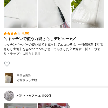
4.00
＼キッチンで使う万能さらしデビュー✨／
キッチンペーパーの使い捨てを減らしてエコに🌍⁡⁡ 🙋 平岡旗製造【万能
さらし生地】を@eccoroco5が使ってみました🎈⁡⁡▼⁡⁡濾す・拭く・水切
り・ラップ・…
続きを見る
平岡旗製造
万能さらし生地
バドママ★フォロバ100◎