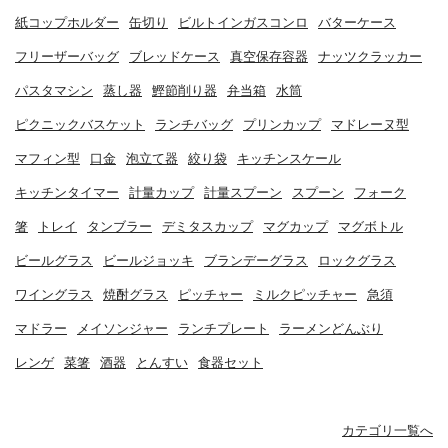
紙コップホルダー
缶切り
ビルトインガスコンロ
バターケース
フリーザーバッグ
ブレッドケース
真空保存容器
ナッツクラッカー
パスタマシン
蒸し器
鰹節削り器
弁当箱
水筒
ピクニックバスケット
ランチバッグ
プリンカップ
マドレーヌ型
マフィン型
口金
泡立て器
絞り袋
キッチンスケール
キッチンタイマー
計量カップ
計量スプーン
スプーン
フォーク
箸
トレイ
タンブラー
デミタスカップ
マグカップ
マグボトル
ビールグラス
ビールジョッキ
ブランデーグラス
ロックグラス
ワイングラス
焼酎グラス
ピッチャー
ミルクピッチャー
急須
マドラー
メイソンジャー
ランチプレート
ラーメンどんぶり
レンゲ
菜箸
酒器
とんすい
食器セット
カテゴリ一覧へ