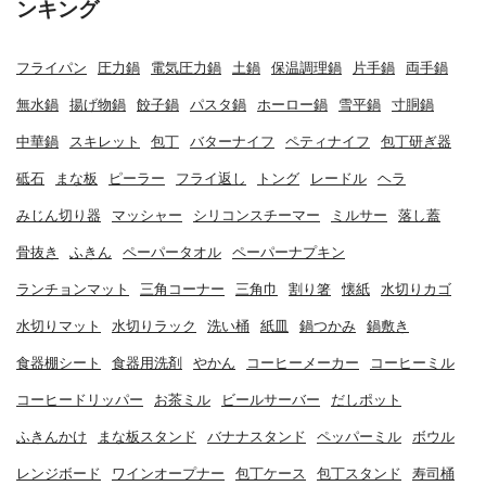
ンキング
フライパン
圧力鍋
電気圧力鍋
土鍋
保温調理鍋
片手鍋
両手鍋
無水鍋
揚げ物鍋
餃子鍋
パスタ鍋
ホーロー鍋
雪平鍋
寸胴鍋
中華鍋
スキレット
包丁
バターナイフ
ペティナイフ
包丁研ぎ器
砥石
まな板
ピーラー
フライ返し
トング
レードル
ヘラ
みじん切り器
マッシャー
シリコンスチーマー
ミルサー
落し蓋
骨抜き
ふきん
ペーパータオル
ペーパーナプキン
ランチョンマット
三角コーナー
三角巾
割り箸
懐紙
水切りカゴ
水切りマット
水切りラック
洗い桶
紙皿
鍋つかみ
鍋敷き
食器棚シート
食器用洗剤
やかん
コーヒーメーカー
コーヒーミル
コーヒードリッパー
お茶ミル
ビールサーバー
だしポット
ふきんかけ
まな板スタンド
バナナスタンド
ペッパーミル
ボウル
レンジボード
ワインオープナー
包丁ケース
包丁スタンド
寿司桶