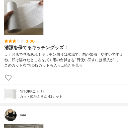
3.00
清潔を保てるキッチングッズ！
よくお店で見るあれ！キッチン周りは水場で、菌が繁殖しやすいですよ
ね。私は濡れたところを拭く用の台拭きを1日使い回すには抵抗が…。
このカット布巾は42カットも入っ…
続きを見る
NITORI(ニトリ)
カット式台ふきん 42カット
mai