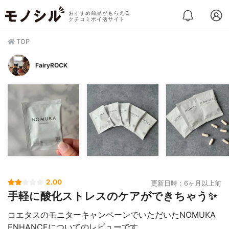
おすすめ商品がもらえる
クチコミポイ活サイト
TOP
FairyROCK
2.00
更新日時：6ヶ月以上前
手軽に酸化ストレスのケアができちゃう✨
コエタスのモニターキャンペーンでいただいたNOMUKA
ENHANCEについてのレビューです。