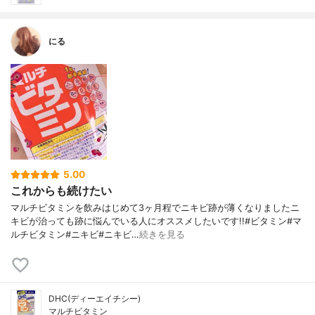
にる
5.00
これからも続けたい
マルチビタミンを飲みはじめて3ヶ月程でニキビ跡が薄くなりましたニ
キビが治っても跡に悩んでいる人にオススメしたいです!!#ビタミン#マ
ルチビタミン#ニキビ#ニキビ…
続きを見る
DHC(ディーエイチシー)
マルチビタミン