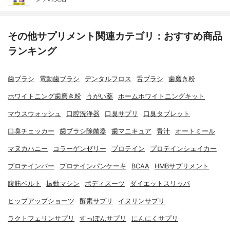
その他サプリメント関連カテゴリ：おすすめ商品
ランキング
歯ブラシ
電動歯ブラシ
デンタルフロス
舌ブラシ
歯磨き粉
ホワイトニング歯磨き粉
うがい薬
ホームホワイトニングキット
マウスウォッシュ
口腔洗浄器
口臭サプリ
口臭タブレット
口臭チェッカー
歯ブラシ除菌器
歯マニキュア
青汁
オートミール
マヌカハニー
コラーゲンゼリー
プロテイン
プロテインシェイカー
プロテインバー
プロテインパンケーキ
BCAA
HMBサプリメント
腹筋ベルト
振動マシン
ボディスーツ
ダイエットスリッパ
ヒップアップショーツ
酵素サプリ
イヌリンサプリ
ラクトフェリンサプリ
すっぽんサプリ
にんにくサプリ