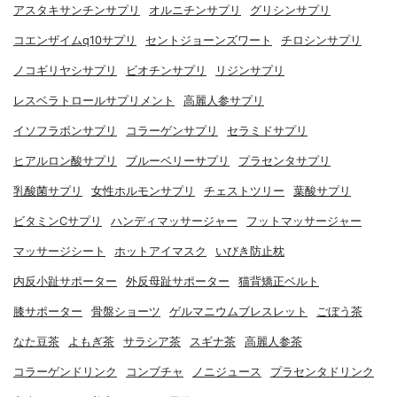
アスタキサンチンサプリ
オルニチンサプリ
グリシンサプリ
コエンザイムq10サプリ
セントジョーンズワート
チロシンサプリ
ノコギリヤシサプリ
ビオチンサプリ
リジンサプリ
レスベラトロールサプリメント
高麗人参サプリ
イソフラボンサプリ
コラーゲンサプリ
セラミドサプリ
ヒアルロン酸サプリ
ブルーベリーサプリ
プラセンタサプリ
乳酸菌サプリ
女性ホルモンサプリ
チェストツリー
葉酸サプリ
ビタミンCサプリ
ハンディマッサージャー
フットマッサージャー
マッサージシート
ホットアイマスク
いびき防止枕
内反小趾サポーター
外反母趾サポーター
猫背矯正ベルト
膝サポーター
骨盤ショーツ
ゲルマニウムブレスレット
ごぼう茶
なた豆茶
よもぎ茶
サラシア茶
スギナ茶
高麗人参茶
コラーゲンドリンク
コンブチャ
ノニジュース
プラセンタドリンク