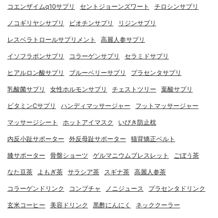
コエンザイムq10サプリ
セントジョーンズワート
チロシンサプリ
ノコギリヤシサプリ
ビオチンサプリ
リジンサプリ
レスベラトロールサプリメント
高麗人参サプリ
イソフラボンサプリ
コラーゲンサプリ
セラミドサプリ
ヒアルロン酸サプリ
ブルーベリーサプリ
プラセンタサプリ
乳酸菌サプリ
女性ホルモンサプリ
チェストツリー
葉酸サプリ
ビタミンCサプリ
ハンディマッサージャー
フットマッサージャー
マッサージシート
ホットアイマスク
いびき防止枕
内反小趾サポーター
外反母趾サポーター
猫背矯正ベルト
膝サポーター
骨盤ショーツ
ゲルマニウムブレスレット
ごぼう茶
なた豆茶
よもぎ茶
サラシア茶
スギナ茶
高麗人参茶
コラーゲンドリンク
コンブチャ
ノニジュース
プラセンタドリンク
玄米コーヒー
美容ドリンク
黒酢にんにく
ネッククーラー