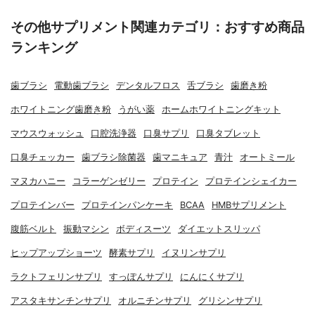
その他サプリメント関連カテゴリ：おすすめ商品
ランキング
歯ブラシ
電動歯ブラシ
デンタルフロス
舌ブラシ
歯磨き粉
ホワイトニング歯磨き粉
うがい薬
ホームホワイトニングキット
マウスウォッシュ
口腔洗浄器
口臭サプリ
口臭タブレット
口臭チェッカー
歯ブラシ除菌器
歯マニキュア
青汁
オートミール
マヌカハニー
コラーゲンゼリー
プロテイン
プロテインシェイカー
プロテインバー
プロテインパンケーキ
BCAA
HMBサプリメント
腹筋ベルト
振動マシン
ボディスーツ
ダイエットスリッパ
ヒップアップショーツ
酵素サプリ
イヌリンサプリ
ラクトフェリンサプリ
すっぽんサプリ
にんにくサプリ
アスタキサンチンサプリ
オルニチンサプリ
グリシンサプリ