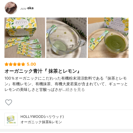
⸝⸝⸝⸝ eka
5.00
オーガニック青汁『 抹茶とレモン』
100％オーガニックにこだわった有機粉末清涼飲料である『抹茶とレモ
ン』有機レモン、有機抹茶、有機大麦若葉が含まれていて、ギューッと
レモンの美味しさと甘酸っぱさが…
続きを見る
HOLLYWOOD(ハリウッド)
オーガニック抹茶&レモン