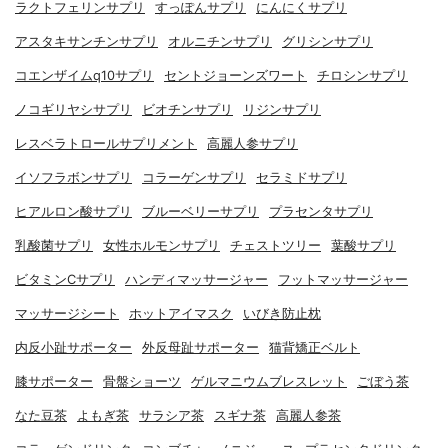
ラクトフェリンサプリ
すっぽんサプリ
にんにくサプリ
アスタキサンチンサプリ
オルニチンサプリ
グリシンサプリ
コエンザイムq10サプリ
セントジョーンズワート
チロシンサプリ
ノコギリヤシサプリ
ビオチンサプリ
リジンサプリ
レスベラトロールサプリメント
高麗人参サプリ
イソフラボンサプリ
コラーゲンサプリ
セラミドサプリ
ヒアルロン酸サプリ
ブルーベリーサプリ
プラセンタサプリ
乳酸菌サプリ
女性ホルモンサプリ
チェストツリー
葉酸サプリ
ビタミンCサプリ
ハンディマッサージャー
フットマッサージャー
マッサージシート
ホットアイマスク
いびき防止枕
内反小趾サポーター
外反母趾サポーター
猫背矯正ベルト
膝サポーター
骨盤ショーツ
ゲルマニウムブレスレット
ごぼう茶
なた豆茶
よもぎ茶
サラシア茶
スギナ茶
高麗人参茶