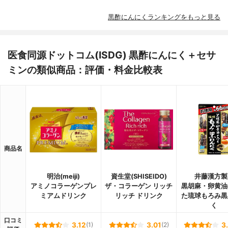
黒酢にんにくランキングをもっと見る
医食同源ドットコム(ISDG) 黒酢にんにく＋セサ
ミンの類似商品：評価・料金比較表
商品名
明治(meiji)
資生堂(SHISEIDO)
井藤漢方製
アミノコラーゲンプレ
ザ・コラーゲン リッチ
黒胡麻・卵黄油
ミアムドリンク
リッチ ドリンク
た琉球もろみ黒
く
口コミ
3.12
(1)
3.01
(2)
3