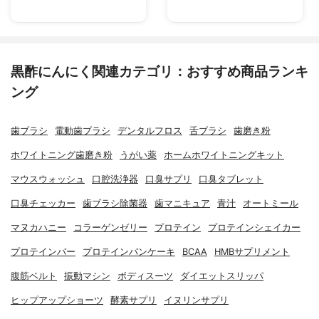
黒酢にんにく関連カテゴリ：おすすめ商品ランキ
ング
歯ブラシ
電動歯ブラシ
デンタルフロス
舌ブラシ
歯磨き粉
ホワイトニング歯磨き粉
うがい薬
ホームホワイトニングキット
マウスウォッシュ
口腔洗浄器
口臭サプリ
口臭タブレット
口臭チェッカー
歯ブラシ除菌器
歯マニキュア
青汁
オートミール
マヌカハニー
コラーゲンゼリー
プロテイン
プロテインシェイカー
プロテインバー
プロテインパンケーキ
BCAA
HMBサプリメント
腹筋ベルト
振動マシン
ボディスーツ
ダイエットスリッパ
ヒップアップショーツ
酵素サプリ
イヌリンサプリ