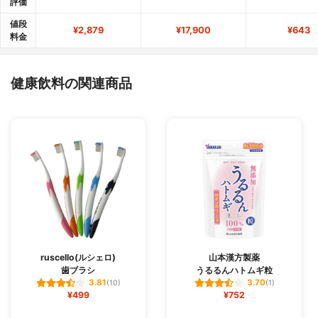
評価
値段
¥2,879
¥17,900
¥643
料金
健康飲料の関連商品
ruscello(ルシェロ)
山本漢方製薬
歯ブラシ
うるるんハトムギ粒
3.81
3.70
(10)
(1)
¥499
¥752