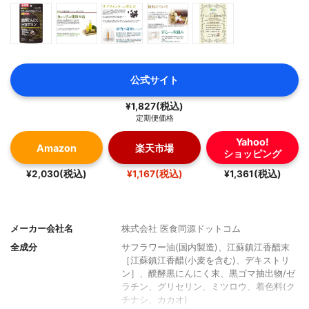
公式サイト
¥1,827(税込)
定期便価格
Yahoo!
Amazon
楽天市場
ショッピング
¥2,030(税込)
¥1,167(税込)
¥1,361(税込)
メーカー会社名
株式会社 医食同源ドットコム
全成分
サフラワー油(国内製造)、江蘇鎮江香醋末
［江蘇鎮江香醋(小麦を含む)、デキストリ
ン］、醗酵黒にんにく末、黒ゴマ抽出物/ゼ
ラチン、グリセリン、ミツロウ、着色料(ク
チナシ、カカオ)