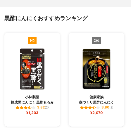
黒酢にんにくおすすめランキング
1位
2位
小林製薬
健康家族
熟成黒にんにく 黒酢もろみ
壺づくり黒酢にんにく
3.82
3.80
(2)
(2)
¥1,203
¥2,070