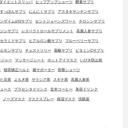
ダイエットスリッパ
ヒップアップショーツ
酵素サプリ
すっぽんサプリ
にんにくサプリ
アスタキサンチンサプリ
ンザイムq10サプリ
セントジョーンズワート
チロシンサプリ
ジンサプリ
レスベラトロールサプリメント
高麗人参サプリ
セラミドサプリ
ヒアルロン酸サプリ
ブルーベリーサプリ
ルモンサプリ
チェストツリー
葉酸サプリ
ビタミンCサプリ
ージャー
マッサージシート
ホットアイマスク
いびき防止枕
ー
猫背矯正ベルト
膝サポーター
骨盤ショーツ
た豆茶
よもぎ茶
サラシア茶
スギナ茶
高麗人参茶
ュース
プラセンタドリンク
玄米コーヒー
美容ドリンク
ノーズマスク
マスクスプレー
保湿マスク
洗眼薬