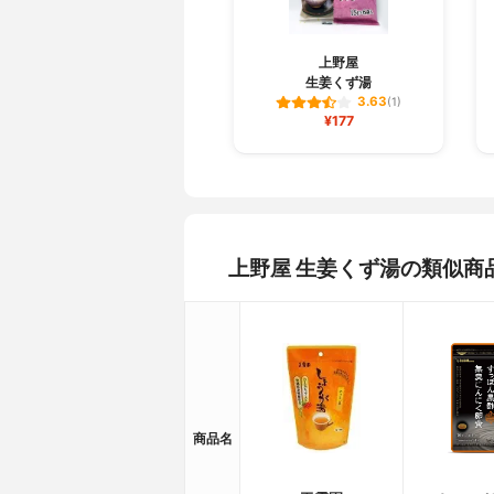
上野屋
生姜くず湯
3.63
(1)
¥177
上野屋 生姜くず湯の類似商
商品名