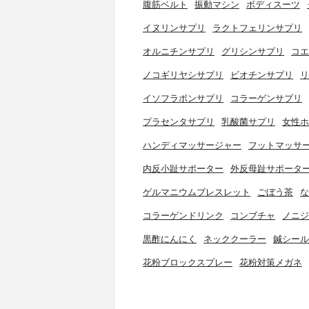
腹筋ベルト
振動マシン
ボディスーツ
イヌリンサプリ
ラクトフェリンサプリ
オルニチンサプリ
グリシンサプリ
コエ
ノコギリヤシサプリ
ビオチンサプリ
リ
イソフラボンサプリ
コラーゲンサプリ
プラセンタサプリ
乳酸菌サプリ
女性ホ
ハンディマッサージャー
フットマッサ
内反小趾サポーター
外反母趾サポータ
ゲルマニウムブレスレット
ごぼう茶
な
コラーゲンドリンク
コンブチャ
ノニジ
黒酢にんにく
ネッククーラー
鍼シール
花粉ブロックスプレー
花粉対策メガネ