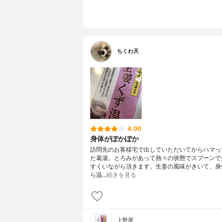
ちくわ天
4.00
身体がぽかぽか
訪問先のお客様宅で出していただいてからハマっ
た葛湯。とろみがあって熱々の状態でスプーンで
すくいながら頂きます。生姜の風味がきいて、身
ら温…
続きを見る
上野屋