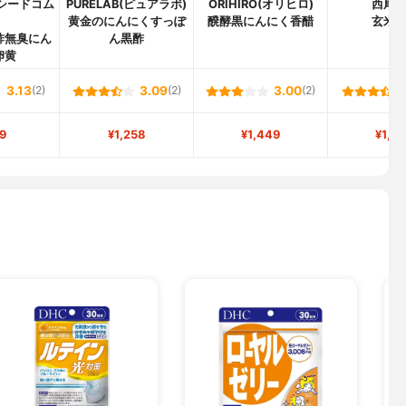
s(シードコム
PURELAB(ピュアラボ)
ORIHIRO(オリヒロ)
西尾
)
黄金のにんにくすっぽ
醗酵黒にんにく香醋
玄米
酢無臭にん
ん黒酢
卵黄
3.13
(2)
3.09
(2)
3.00
(2)
9
¥1,258
¥1,449
¥1,0