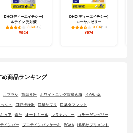
DHC(ディーエイチシー)
DHC(ディーエイチシー)
ルテイン 光対策
ローヤルゼリー
3.63
3.04
(49)
(10)
¥924
¥974
すめ商品ランキング
舌ブラシ
歯磨き粉
ホワイトニング歯磨き粉
うがい薬
ォッシュ
口腔洗浄器
口臭サプリ
口臭タブレット
キュア
青汁
オートミール
マヌカハニー
コラーゲンゼリー
テインバー
プロテインパンケーキ
BCAA
HMBサプリメント