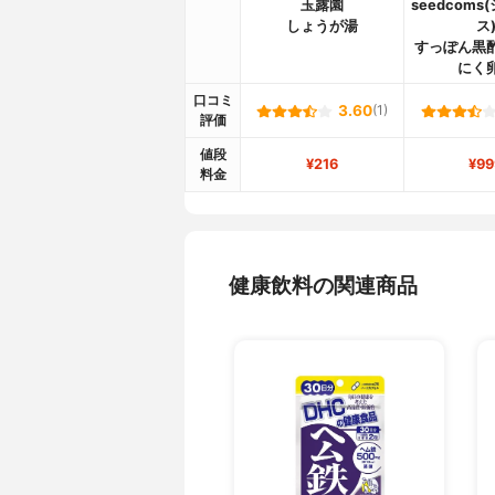
玉露園
seedcom
しょうが湯
ス
すっぽん黒
にく
口コミ
3.60
(1)
評価
値段
¥216
¥99
料金
健康飲料の関連商品