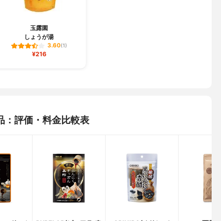
玉露園
しょうが湯
3.60
(1)
¥216
品：評価・料金比較表