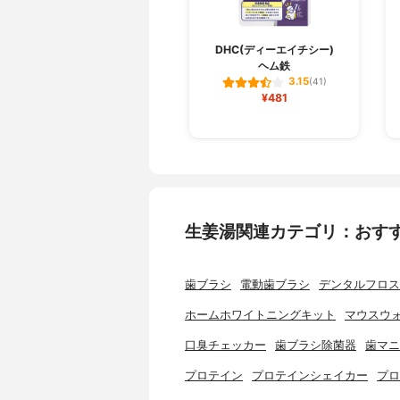
DHC(ディーエイチシー)
ヘム鉄
3.15
(41)
¥481
生姜湯関連カテゴリ：おす
歯ブラシ
電動歯ブラシ
デンタルフロス
ホームホワイトニングキット
マウスウ
口臭チェッカー
歯ブラシ除菌器
歯マニ
プロテイン
プロテインシェイカー
プロ