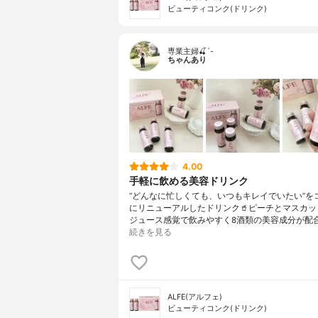
ビューティコンク(ドリンク)
専業主婦🍒´-
ちゃんあり
4.00
手軽に飲める美容ドリンク
“どんなに忙しくても、いつもキレイでいたい”を
にリニューアルしたドリンク🥤ピーチとマスカッ
ジュース感覚で飲みやすく8酒類の美容成分が配
続きを見る
ALFE(アルフェ)
ビューティコンク(ドリンク)