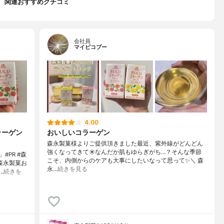
関連おすすめクチコミ
会社員
マイピコブー
4.00
ラーゲン
おいしいコラーゲン
森永製菓様よりご提供頂きました最近、紫外線がどんどん
強くなってきて☀なんだか肌もゆらぎがち…？そんな季節
PR #森
こそ、内側からのケアも大事にしたいなって思って✨＼ 森
森永製菓お
永…
続きを見る
…
続きを