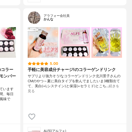
アラフォー会社員
かんな
5.00
のコラー
手軽に美容成分チャージ!のコラーゲンドリンク
レモンバー
サプリより強力そう!なコラーゲンドリンク北川景子さんの
CMのやつ～夏に美白タイプを飲んでましたいま3種類出て
て、美白(+Lシステイン)と保湿(+セラミド)とこち…
続きを
ています
見る
間、毎日
ト風味で
ALFE(アルフェ)