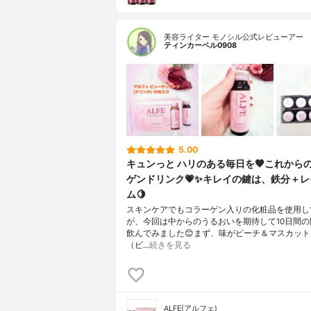
美容ライター モノシル公式レビューアー
ティンカーベル0908
5.00
キュンっと ハリのある毎日を🧡これから
ゲンドリンク💗✨キレイの鍵は、鉄分＋
ム🍋
スキンケアでもコラーゲン入りの化粧品を使用し
が、今回は中からのうるおいを期待して10日間の
飲んでみました😊まず、味がピーチ＆マスカッ
（ピ…
続きを見る
ALFE(アルフェ)