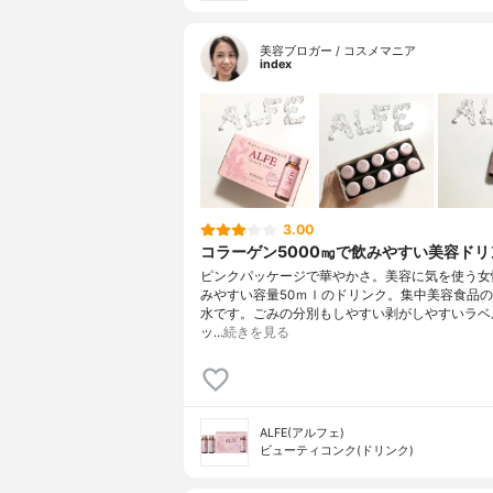
美容ブロガー / コスメマニア
index
3.00
コラーゲン5000㎎で飲みやすい美容ドリ
ピンクパッケージで華やかさ。美容に気を使う女
みやすい容量50ｍｌのドリンク。集中美容食品
水です。ごみの分別もしやすい剥がしやすいラベ
ッ…
続きを見る
ALFE(アルフェ)
ビューティコンク(ドリンク)