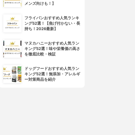
メンズ向けも！】
フライパンおすすめ人気ランキ
ング52選！【焦げ付かない・長
持ち！2026最新】
マヌカハニーおすすめ人気ラン
キング52選！味や栄養価の高さ
を徹底比較・検証
eauty&Go(ビューティーアン
ハイチオール
ドゴー)
コラーゲンブライト
プリティーピンク
3.60
(2)
ドッグフードおすすめ人気ラン
3.62
(1)
¥266
キング52選！無添加・アレルギ
¥1,000
ー対策商品を紹介