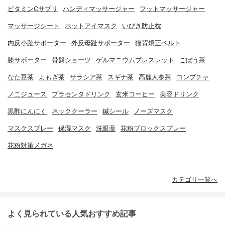
ビタミンCサプリ
ハンディマッサージャー
フットマッサージャー
マッサージシート
ホットアイマスク
いびき防止枕
内反小趾サポーター
外反母趾サポーター
猫背矯正ベルト
膝サポーター
骨盤ショーツ
ゲルマニウムブレスレット
ごぼう茶
なた豆茶
よもぎ茶
サラシア茶
スギナ茶
高麗人参茶
コンブチャ
ノニジュース
プラセンタドリンク
玄米コーヒー
美容ドリンク
黒酢にんにく
ネッククーラー
鍼シール
ノーズマスク
マスクスプレー
保湿マスク
洗眼薬
花粉ブロックスプレー
花粉対策メガネ
カテゴリ一覧へ
よく見られている人気おすすめ記事