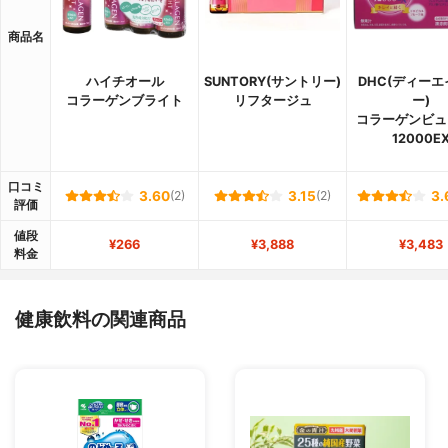
商品名
ハイチオール
SUNTORY(サントリー)
DHC(ディー
コラーゲンブライト
リフタージュ
ー)
コラーゲンビュ
12000E
口コミ
3.60
(2)
3.15
(2)
3.
評価
値段
¥266
¥3,888
¥3,483
料金
健康飲料の関連商品