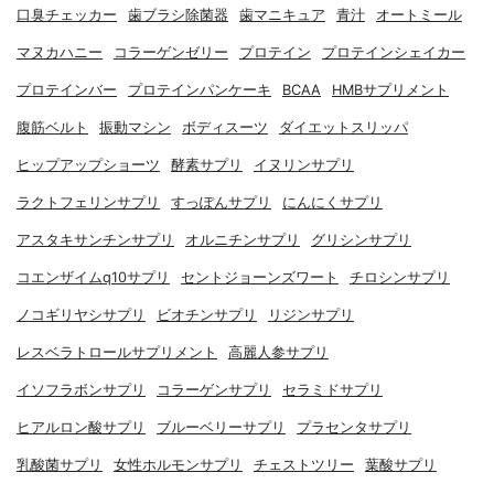
口臭チェッカー
歯ブラシ除菌器
歯マニキュア
青汁
オートミール
マヌカハニー
コラーゲンゼリー
プロテイン
プロテインシェイカー
プロテインバー
プロテインパンケーキ
BCAA
HMBサプリメント
腹筋ベルト
振動マシン
ボディスーツ
ダイエットスリッパ
ヒップアップショーツ
酵素サプリ
イヌリンサプリ
ラクトフェリンサプリ
すっぽんサプリ
にんにくサプリ
アスタキサンチンサプリ
オルニチンサプリ
グリシンサプリ
コエンザイムq10サプリ
セントジョーンズワート
チロシンサプリ
ノコギリヤシサプリ
ビオチンサプリ
リジンサプリ
レスベラトロールサプリメント
高麗人参サプリ
イソフラボンサプリ
コラーゲンサプリ
セラミドサプリ
ヒアルロン酸サプリ
ブルーベリーサプリ
プラセンタサプリ
乳酸菌サプリ
女性ホルモンサプリ
チェストツリー
葉酸サプリ