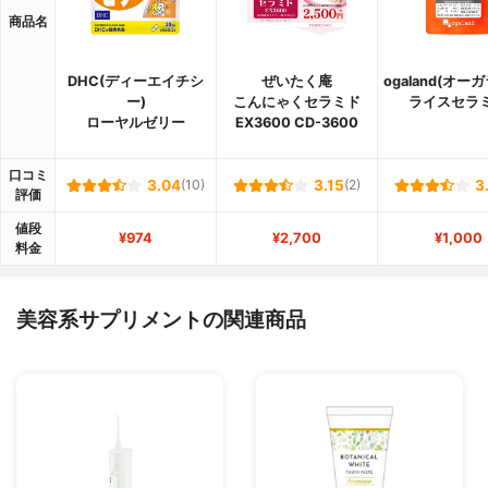
商品名
DHC(ディーエイチシ
ぜいたく庵
ogaland(オー
ー)
こんにゃくセラミド
ライスセラ
ローヤルゼリー
EX3600 CD-3600
口コミ
3.04
(10)
3.15
(2)
3
評価
値段
¥974
¥2,700
¥1,000
料金
美容系サプリメントの関連商品