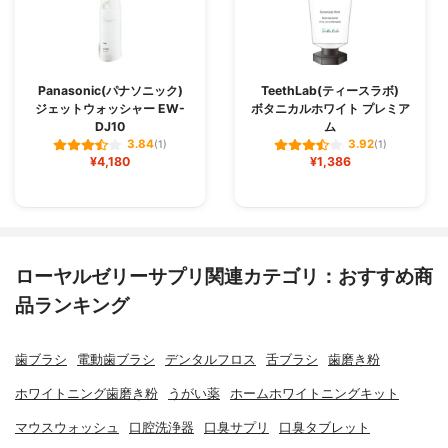
Panasonic(パナソニック)
TeethLab(ティースラボ)
ジェットウォッシャー EW-
ボタニカルホワイト プレミア
DJ10
ム
3.84
3.92
(1)
(1)
¥4,180
¥1,386
ローヤルゼリーサプリ関連カテゴリ：おすすめ商
品ランキング
歯ブラシ
電動歯ブラシ
デンタルフロス
舌ブラシ
歯磨き粉
ホワイトニング歯磨き粉
うがい薬
ホームホワイトニングキット
マウスウォッシュ
口腔洗浄器
口臭サプリ
口臭タブレット