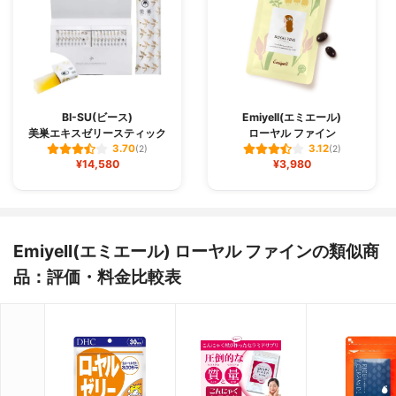
BI-SU(ビース)
Emiyell(エミエール)
美巣エキスゼリースティック
ローヤル ファイン
3.70
3.12
(2)
(2)
¥14,580
¥3,980
Emiyell(エミエール) ローヤル ファインの類似商
品：評価・料金比較表