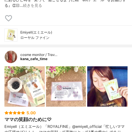
る』👏🏻…
続きを見る
Emiyell(エミエール)
ローヤル ファイン
cosme monitor / Trav…
kana_cafe_time
5.00
ママの笑顔のために♡
Emiyell（エミエール）「ROYALFINE」@emiyell_official「忙しいママ