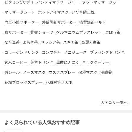
ビタミンCサプリ
ハンディマッサージャー
フットマッサージャー
マッサージシート
ホットアイマスク
いびき防止枕
内反小趾サポーター
外反母趾サポーター
猫背矯正ベルト
膝サポーター
骨盤ショーツ
ゲルマニウムブレスレット
ごぼう茶
なた豆茶
よもぎ茶
サラシア茶
スギナ茶
高麗人参茶
コラーゲンドリンク
コンブチャ
ノニジュース
プラセンタドリンク
玄米コーヒー
美容ドリンク
黒酢にんにく
ネッククーラー
鍼シール
ノーズマスク
マスクスプレー
保湿マスク
洗眼薬
花粉ブロックスプレー
花粉対策メガネ
カテゴリ一覧へ
よく見られている人気おすすめ記事