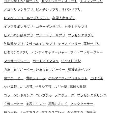
コエンザイムq10サプリ
セントジョーンズワート
チロシンサプリ
ノコギリヤシサプリ
ビオチンサプリ
リジンサプリ
レスベラトロールサプリメント
高麗人参サプリ
イソフラボンサプリ
コラーゲンサプリ
セラミドサプリ
ヒアルロン酸サプリ
ブルーベリーサプリ
プラセンタサプリ
乳酸菌サプリ
女性ホルモンサプリ
チェストツリー
葉酸サプリ
ビタミンCサプリ
ハンディマッサージャー
フットマッサージャー
マッサージシート
ホットアイマスク
いびき防止枕
内反小趾サポーター
外反母趾サポーター
猫背矯正ベルト
膝サポーター
骨盤ショーツ
ゲルマニウムブレスレット
ごぼう茶
なた豆茶
よもぎ茶
サラシア茶
スギナ茶
高麗人参茶
コラーゲンドリンク
コンブチャ
ノニジュース
プラセンタドリンク
玄米コーヒー
美容ドリンク
黒酢にんにく
ネッククーラー
鍼シール
ノーズマスク
マスクスプレー
保湿マスク
洗眼薬