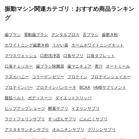
振動マシン関連カテゴリ：おすすめ商品ランキン
グ
歯ブラシ
電動歯ブラシ
デンタルフロス
舌ブラシ
歯磨き粉
ホワイトニング歯磨き粉
うがい薬
ホームホワイトニングキット
マウスウォッシュ
口腔洗浄器
口臭サプリ
口臭タブレット
口臭チェッカー
歯ブラシ除菌器
歯マニキュア
青汁
オートミール
マヌカハニー
コラーゲンゼリー
プロテイン
プロテインシェイカー
プロテインバー
プロテインパンケーキ
BCAA
HMBサプリメント
腹筋ベルト
ボディスーツ
ダイエットスリッパ
ヒップアップショーツ
酵素サプリ
イヌリンサプリ
ラクトフェリンサプリ
すっぽんサプリ
にんにくサプリ
アスタキサンチンサプリ
オルニチンサプリ
グリシンサプリ