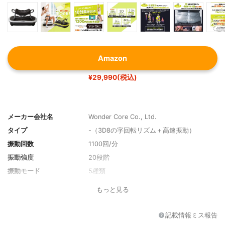
Amazon
¥29,990(税込)
メーカー会社名
Wonder Core Co., Ltd.
タイプ
-（3D8の字回転リズム＋高速振動）
振動回数
1100回/分
振動強度
20段階
振動モード
5種類
利用可能体重
150kg
もっと見る
付属品
ロックンチェア・リモコン
サイズ
W61.5×D37×H36.8cm
記載情報ミス報告