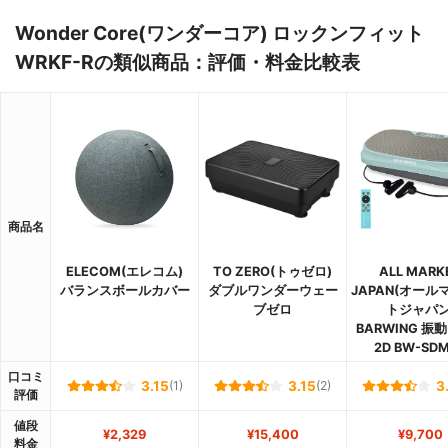
Wonder Core(ワンダーコア) ロックンフィット
WRKF-Rの類似商品：評価・料金比較表
商品名
ELECOM(エレコム)
TO ZERO(トゥゼロ)
ALL MARK
バランスボールカバー
ダブルワンダーウェー
JAPAN(オール
ブゼロ
トジャパン
BARWING 振
2D BW-SD
口コミ
3.15
(1)
3.15
(2)
3
評価
値段
¥2,329
¥15,400
¥9,700
料金