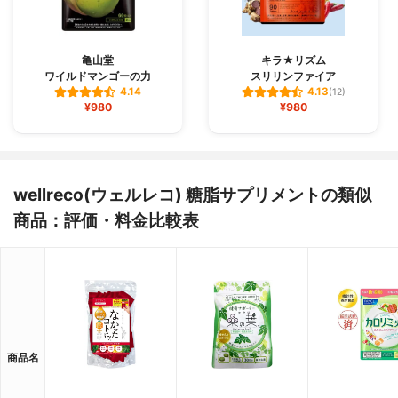
亀山堂
キラ★リズム
ワイルドマンゴーの力
スリリンファイア
4.14
4.13
(12)
¥980
¥980
wellreco(ウェルレコ) 糖脂サプリメントの類似
商品：評価・料金比較表
商品名