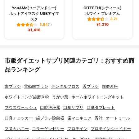
You&Me(ユーアンドミー)
CITEETH(シティース)
ホットアイマスク USBアイマ
ホワイト プレミアム
スク
3.71
¥1,310
3.84
(1)
¥1,416
市販ダイエットサプリ関連カテゴリ：おすすめ商
品ランキング
歯ブラシ
電動歯ブラシ
デンタルフロス
舌ブラシ
歯磨き粉
ホワイトニング歯磨き粉
うがい薬
ホームホワイトニングキット
マウスウォッシュ
口腔洗浄器
口臭サプリ
口臭タブレット
口臭チェッカー
歯ブラシ除菌器
歯マニキュア
青汁
オートミール
マヌカハニー
コラーゲンゼリー
プロテイン
プロテインシェイカー