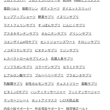
プロテインバー
プロテインパンケーキ
BCAA
HMBサプリメント
腹筋ベルト
振動マシン
ボディスーツ
ダイエットスリッパ
ヒップアップショーツ
酵素サプリ
イヌリンサプリ
ラクトフェリンサプリ
すっぽんサプリ
にんにくサプリ
アスタキサンチンサプリ
オルニチンサプリ
グリシンサプリ
コエンザイムq10サプリ
セントジョーンズワート
チロシンサプリ
ノコギリヤシサプリ
ビオチンサプリ
リジンサプリ
レスベラトロールサプリメント
高麗人参サプリ
イソフラボンサプリ
コラーゲンサプリ
セラミドサプリ
ヒアルロン酸サプリ
ブルーベリーサプリ
プラセンタサプリ
乳酸菌サプリ
女性ホルモンサプリ
チェストツリー
葉酸サプリ
ビタミンCサプリ
ハンディマッサージャー
フットマッサージャー
マッサージシート
ホットアイマスク
いびき防止枕
内反小趾サポーター
外反母趾サポーター
猫背矯正ベルト