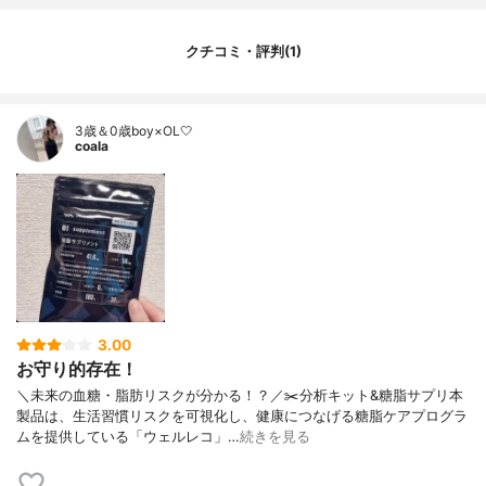
クチコミ・評判(1)
3歳＆0歳boy×OL🤍
coala
3.00
お守り的存在！
＼未来の血糖・脂肪リスクが分かる！？／✂️分析キット&糖脂サプリ本
製品は、生活習慣リスクを可視化し、健康につなげる糖脂ケアプログラ
ムを提供している「ウェルレコ」…
続きを見る