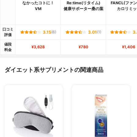
なかったコトに！
Re:time(リタイム)
FANCL(ファ
VM
健康サポーター桑の葉
カロリミッ
口コミ
3.15
(6)
3.01
(1)
3
評価
値段
¥3,628
¥780
¥1,406
料金
ダイエット系サプリメントの関連商品