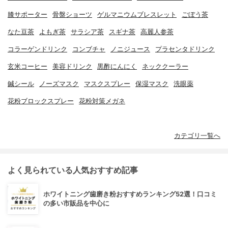
膝サポーター
骨盤ショーツ
ゲルマニウムブレスレット
ごぼう茶
なた豆茶
よもぎ茶
サラシア茶
スギナ茶
高麗人参茶
コラーゲンドリンク
コンブチャ
ノニジュース
プラセンタドリンク
玄米コーヒー
美容ドリンク
黒酢にんにく
ネッククーラー
鍼シール
ノーズマスク
マスクスプレー
保湿マスク
洗眼薬
花粉ブロックスプレー
花粉対策メガネ
カテゴリ一覧へ
よく見られている人気おすすめ記事
ホワイトニング歯磨き粉おすすめランキング52選！口コミ
の多い市販品を中心に