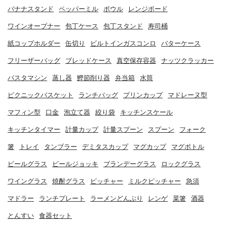
バナナスタンド
ペッパーミル
ボウル
レンジボード
ワインオープナー
包丁ケース
包丁スタンド
寿司桶
紙コップホルダー
缶切り
ビルトインガスコンロ
バターケース
フリーザーバッグ
ブレッドケース
真空保存容器
ナッツクラッカー
パスタマシン
蒸し器
鰹節削り器
弁当箱
水筒
ピクニックバスケット
ランチバッグ
プリンカップ
マドレーヌ型
マフィン型
口金
泡立て器
絞り袋
キッチンスケール
キッチンタイマー
計量カップ
計量スプーン
スプーン
フォーク
箸
トレイ
タンブラー
デミタスカップ
マグカップ
マグボトル
ビールグラス
ビールジョッキ
ブランデーグラス
ロックグラス
ワイングラス
焼酎グラス
ピッチャー
ミルクピッチャー
急須
マドラー
ランチプレート
ラーメンどんぶり
レンゲ
菜箸
酒器
とんすい
食器セット