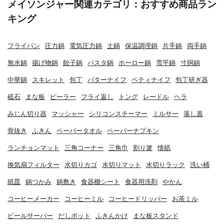
メイソンジャー関連カテゴリ：おすすめ商品ラン
キング
フライパン
圧力鍋
電気圧力鍋
土鍋
保温調理鍋
片手鍋
両手鍋
無水鍋
揚げ物鍋
餃子鍋
パスタ鍋
ホーロー鍋
雪平鍋
寸胴鍋
中華鍋
スキレット
包丁
バターナイフ
ペティナイフ
包丁研ぎ器
砥石
まな板
ピーラー
フライ返し
トング
レードル
ヘラ
みじん切り器
マッシャー
シリコンスチーマー
ミルサー
落し蓋
骨抜き
ふきん
ペーパータオル
ペーパーナプキン
ランチョンマット
三角コーナー
三角巾
割り箸
懐紙
換気扇フィルター
水切りカゴ
水切りマット
水切りラック
洗い桶
紙皿
鍋つかみ
鍋敷き
食器棚シート
食器用洗剤
やかん
コーヒーメーカー
コーヒーミル
コーヒードリッパー
お茶ミル
ビールサーバー
だしポット
ふきんかけ
まな板スタンド