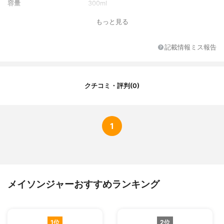
容量
300ml
口径
-
もっと見る
ふたの形
ストロー穴付き
素材
ガラスジャー：ガラスメタルキャップ：鋼
記載情報ミス報告
板
耐熱性
-
クチコミ・評判(0)
1
メイソンジャーおすすめランキング
1位
2位