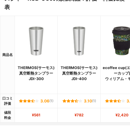
表
商品名
THERMOS(サーモス)
THERMOS(サーモス)
ecoffee cup
真空断熱タンブラー
真空断熱タンブラー
ーカップ
JDI-300
JDI-400
ウィリアム・
口コミ
3.06
(1)
3.10
(1)
3
評価
値段
¥561
¥782
¥2,420
料金