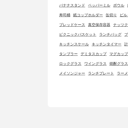
バナナスタンド
ペッパーミル
ボウル
寿司桶
紙コップホルダー
缶切り
ビル
ブレッドケース
真空保存容器
ナッツク
ピクニックバスケット
ランチバッグ
プ
キッチンスケール
キッチンタイマー
計
タンブラー
デミタスカップ
マグカップ
ロックグラス
ワイングラス
焼酎グラス
メイソンジャー
ランチプレート
ラーメ