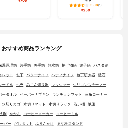
ー 419
¥706
3.08
(1)
¥250
：おすすめ商品ランキング
保温調理鍋
片手鍋
両手鍋
無水鍋
揚げ物鍋
餃子鍋
パスタ鍋
キレット
包丁
バターナイフ
ペティナイフ
包丁研ぎ器
砥石
レードル
ヘラ
みじん切り器
マッシャー
シリコンスチーマー
パータオル
ペーパーナプキン
ランチョンマット
三角コーナー
水切りカゴ
水切りマット
水切りラック
洗い桶
紙皿
洗剤
やかん
コーヒーメーカー
コーヒーミル
ーバー
だしポット
ふきんかけ
まな板スタンド