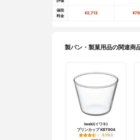
評価
値段
¥2,713
¥79
料金
製パン・製菓用品の関連商
iwaki(イワキ)
プリンカップ KBT904
3.15
(2)