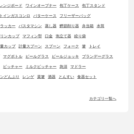
レンジボード
ワインオープナー
包丁ケース
包丁スタンド
トインガスコンロ
バターケース
フリーザーバッグ
ラッカー
パスタマシン
蒸し器
鰹節削り器
弁当箱
水筒
リンカップ
マフィン型
口金
泡立て器
絞り袋
量カップ
計量スプーン
スプーン
フォーク
箸
トレイ
マグボトル
ビールグラス
ビールジョッキ
ブランデーグラス
ピッチャー
ミルクピッチャー
急須
マドラー
ンどんぶり
レンゲ
菜箸
酒器
とんすい
食器セット
カテゴリ一覧へ