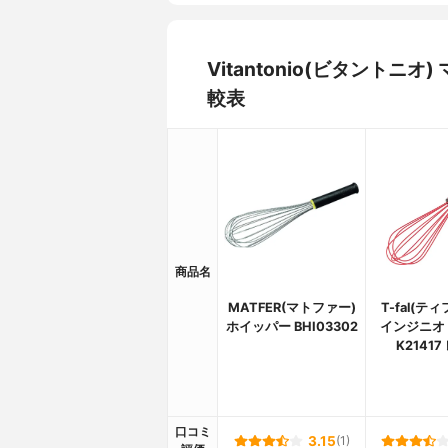
Vitantonio(ビタント
較表
商品名
MATFER(マトファー)
T-fal(テ
ホイッパー BHI03302
インジニオ
K2141
口コミ
3.15
(1)