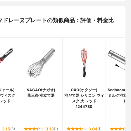
ニオ) マドレーヌプレートの類似商品：評価・料金比
ィファール)
NAGAO(ナガオ)
OXO(オクソー)
Sedhoom(
 ウィスク
燕三条 泡立て器
泡だて器 シリコン ウィ
ミルク泡立て
7 レッド
スク 大 レッド
レ
1244780
3.15
(3)
3.13
(1)
3.04
(1)