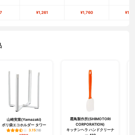
7
¥1,261
¥1,760
¥1,4
品
霜鳥製作所(SHIMOTORI
山崎実業(Yamazaki)
CORPORATION)
ポリ袋エコホルダー タワー
キッチンヘラ ハンドクリーナ
3.15
(18)