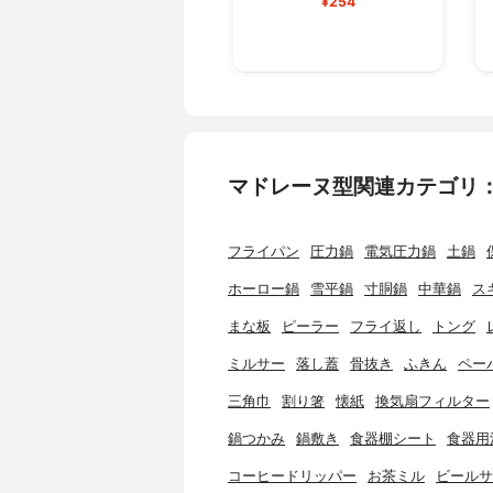
¥254
マドレーヌ型関連カテゴリ
フライパン
圧力鍋
電気圧力鍋
土鍋
ホーロー鍋
雪平鍋
寸胴鍋
中華鍋
ス
まな板
ピーラー
フライ返し
トング
ミルサー
落し蓋
骨抜き
ふきん
ペー
三角巾
割り箸
懐紙
換気扇フィルター
鍋つかみ
鍋敷き
食器棚シート
食器用
コーヒードリッパー
お茶ミル
ビールサ