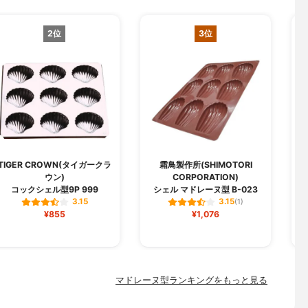
2位
3位
TIGER CROWN(タイガークラ
霜鳥製作所(SHIMOTORI
ウン)
CORPORATION)
コックシェル型9P 999
シェル マドレーヌ型 B-023
3.15
3.15
(1)
¥855
¥1,076
マドレーヌ型ランキングをもっと見る