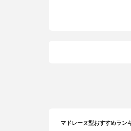
特殊加工
有（フッ素
マドレーヌ型おすすめラン