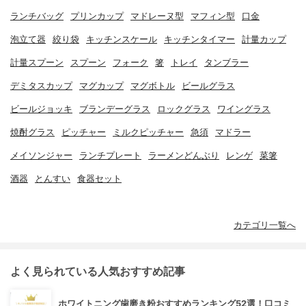
ランチバッグ
プリンカップ
マドレーヌ型
マフィン型
口金
泡立て器
絞り袋
キッチンスケール
キッチンタイマー
計量カップ
計量スプーン
スプーン
フォーク
箸
トレイ
タンブラー
デミタスカップ
マグカップ
マグボトル
ビールグラス
ビールジョッキ
ブランデーグラス
ロックグラス
ワイングラス
焼酎グラス
ピッチャー
ミルクピッチャー
急須
マドラー
メイソンジャー
ランチプレート
ラーメンどんぶり
レンゲ
菜箸
酒器
とんすい
食器セット
カテゴリ一覧へ
よく見られている人気おすすめ記事
ホワイトニング歯磨き粉おすすめランキング52選！口コミ