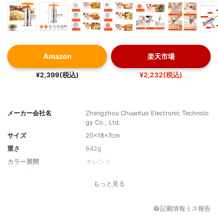
Amazon
楽天市場
¥2,399(税込)
¥2,232(税込)
メーカー会社名
Zhengzhou Chuantuo Electronic Technolo
gy Co., Ltd.
サイズ
20x18x7cm
重さ
642g
カラー展開
オレンジ
タイプ
手動式
もっと見る
製麺方法
押し出し式
カッター(ローラー)
7種類(-)
記載情報ミス報告
水洗浄
可