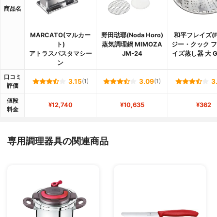
商品名
MARCATO(マルカー
野田琺瑯(Noda Horo)
和平フレイズ(FR
ト)
蒸気調理鍋 MIMOZA
ジー・クック 
アトラスパスタマシー
JM-24
イズ蒸し器 大 G
ン
口コミ
3.15
(1)
3.09
(1)
3
評価
値段
¥12,740
¥10,635
¥362
料金
専用調理器具の関連商品