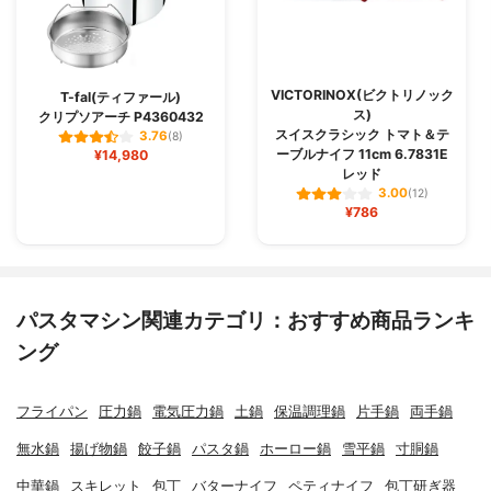
VICTORINOX(ビクトリノック
T-fal(ティファール)
ス)
クリプソアーチ P4360432
スイスクラシック トマト＆テ
3.76
(8)
ーブルナイフ 11cm 6.7831E
¥14,980
レッド
3.00
(12)
¥786
パスタマシン関連カテゴリ：おすすめ商品ランキ
ング
フライパン
圧力鍋
電気圧力鍋
土鍋
保温調理鍋
片手鍋
両手鍋
無水鍋
揚げ物鍋
餃子鍋
パスタ鍋
ホーロー鍋
雪平鍋
寸胴鍋
中華鍋
スキレット
包丁
バターナイフ
ペティナイフ
包丁研ぎ器