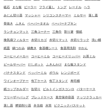
砥石
まな板
ピーラー
フライ返し
トング
レードル
ヘラ
みじん切り器
マッシャー
シリコンスチーマー
ミルサー
落し蓋
骨抜き
ふきん
ペーパータオル
ペーパーナプキン
ランチョンマット
三角コーナー
三角巾
割り箸
懐紙
換気扇フィルター
水切りカゴ
水切りマット
水切りラック
洗い桶
紙皿
鍋つかみ
鍋敷き
食器棚シート
食器用洗剤
やかん
コーヒーメーカー
コーヒーミル
コーヒードリッパー
お茶ミル
ビールサーバー
だしポット
ふきんかけ
まな板スタンド
バナナスタンド
ペッパーミル
ボウル
レンジボード
ワインオープナー
包丁ケース
包丁スタンド
寿司桶
紙コップホルダー
缶切り
ビルトインガスコンロ
バターケース
フリーザーバッグ
ブレッドケース
真空保存容器
ナッツクラッカー
蒸し器
鰹節削り器
弁当箱
水筒
ピクニックバスケット