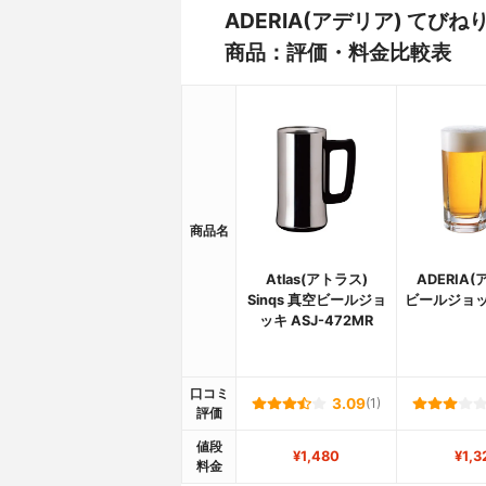
ADERIA(アデリア) てびねり
商品：評価・料金比較表
商品名
Atlas(アトラス)
ADERIA
Sinqs 真空ビールジョ
ビールジョッ
ッキ ASJ-472MR
口コミ
3.09
(1)
評価
値段
¥1,480
¥1,3
料金