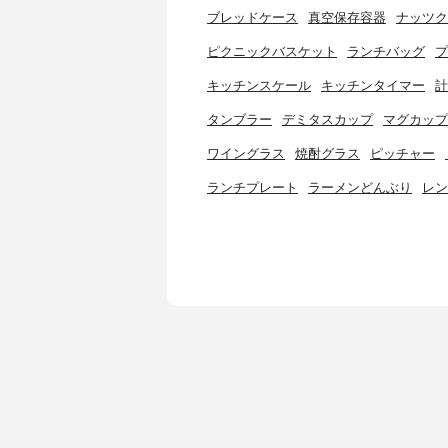
ブレッドケース
真空保存容器
ナッツク
ピクニックバスケット
ランチバッグ
プ
キッチンスケール
キッチンタイマー
計
タンブラー
デミタスカップ
マグカップ
ワイングラス
焼酎グラス
ピッチャー
ランチプレート
ラーメンどんぶり
レン