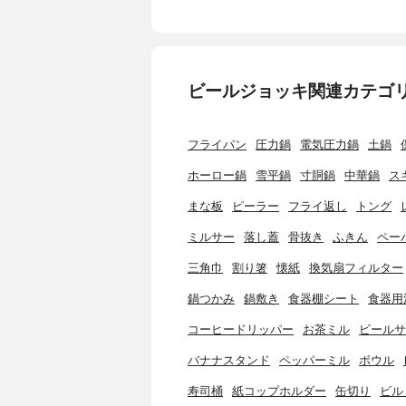
ビールジョッキ関連カテゴ
フライパン
圧力鍋
電気圧力鍋
土鍋
ホーロー鍋
雪平鍋
寸胴鍋
中華鍋
ス
まな板
ピーラー
フライ返し
トング
ミルサー
落し蓋
骨抜き
ふきん
ペー
三角巾
割り箸
懐紙
換気扇フィルター
鍋つかみ
鍋敷き
食器棚シート
食器用
コーヒードリッパー
お茶ミル
ビールサ
バナナスタンド
ペッパーミル
ボウル
寿司桶
紙コップホルダー
缶切り
ビル