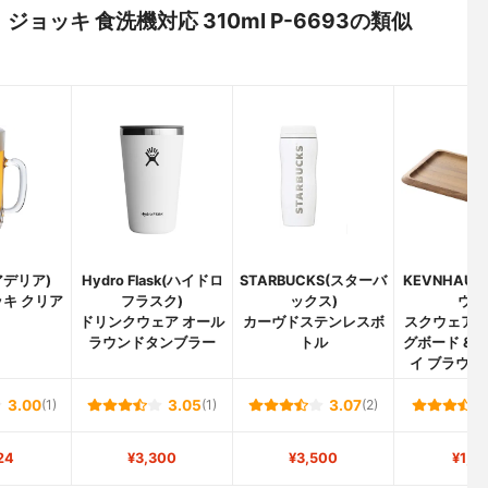
 ジョッキ 食洗機対応 310ml P-6693の類似
(アデリア)
Hydro Flask(ハイドロ
STARBUCKS(スターバ
KEVNHAU
キ クリア
フラスク)
ックス)
ウン
ドリンクウェア オール
カーヴドステンレスボ
スクウェア
ラウンドタンブラー
トル
グボード & 
イ ブラウン 
3.00
(1)
3.05
(1)
3.07
(2)
24
¥3,300
¥3,500
¥1,4