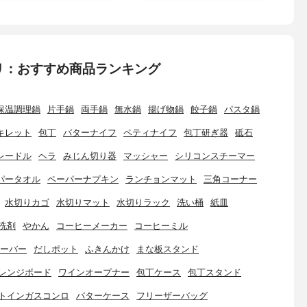
リ：おすすめ商品ランキング
保温調理鍋
片手鍋
両手鍋
無水鍋
揚げ物鍋
餃子鍋
パスタ鍋
キレット
包丁
バターナイフ
ペティナイフ
包丁研ぎ器
砥石
レードル
ヘラ
みじん切り器
マッシャー
シリコンスチーマー
パータオル
ペーパーナプキン
ランチョンマット
三角コーナー
水切りカゴ
水切りマット
水切りラック
洗い桶
紙皿
洗剤
やかん
コーヒーメーカー
コーヒーミル
ーバー
だしポット
ふきんかけ
まな板スタンド
レンジボード
ワインオープナー
包丁ケース
包丁スタンド
トインガスコンロ
バターケース
フリーザーバッグ