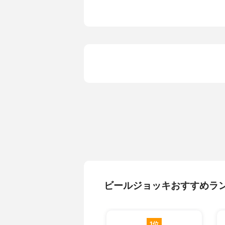
容量
310ml
食洗機使用
可
名入れサービス
-
ビールジョッキおすすめラ
1位