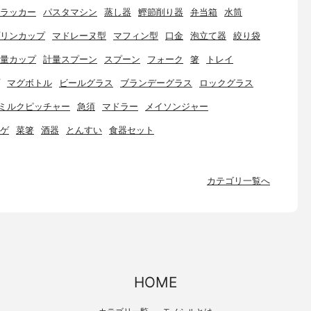
ラッカー
パスタマシン
蒸し器
鰹節削り器
弁当箱
水筒
リンカップ
マドレーヌ型
マフィン型
口金
泡立て器
絞り袋
量カップ
計量スプーン
スプーン
フォーク
箸
トレイ
マグボトル
ビールグラス
ブランデーグラス
ロックグラス
ミルクピッチャー
急須
マドラー
メイソンジャー
ゲ
菜箸
酒器
とんすい
食器セット
カテゴリ一覧へ
HOME