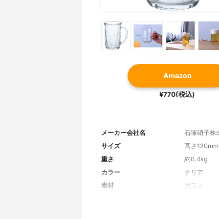
Amazon
¥770(税込)
メーカー会社名
石塚硝子株
サイズ
高さ120mm
重さ
約0.4kg
カラー
クリア
素材
ガラス
飲み口の厚さ
-
飲み口の広さ
最大径約11-8