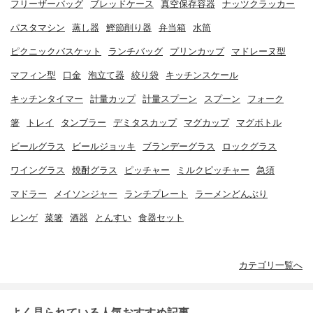
フリーザーバッグ
ブレッドケース
真空保存容器
ナッツクラッカー
パスタマシン
蒸し器
鰹節削り器
弁当箱
水筒
ピクニックバスケット
ランチバッグ
プリンカップ
マドレーヌ型
マフィン型
口金
泡立て器
絞り袋
キッチンスケール
キッチンタイマー
計量カップ
計量スプーン
スプーン
フォーク
箸
トレイ
タンブラー
デミタスカップ
マグカップ
マグボトル
ビールグラス
ビールジョッキ
ブランデーグラス
ロックグラス
ワイングラス
焼酎グラス
ピッチャー
ミルクピッチャー
急須
マドラー
メイソンジャー
ランチプレート
ラーメンどんぶり
レンゲ
菜箸
酒器
とんすい
食器セット
カテゴリ一覧へ
よく見られている人気おすすめ記事