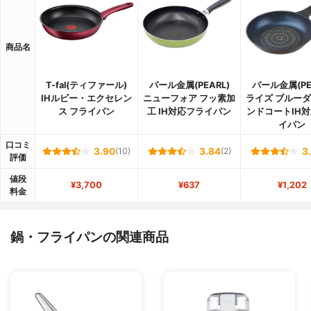
商品名
T-fal(ティファール)
パール金属(PEARL)
パール金属(PE
IHルビー・エクセレン
ニューフォア フッ素加
ライズ ブルー
ス フライパン
工 IH対応フライパン
ンドコートIH
イパン
口コミ
3.90
(10)
3.84
(2)
3
評価
値段
¥3,700
¥637
¥1,202
料金
鍋・フライパンの関連商品