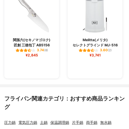
関孫六(セキノマゴロク)
Melitta(メリタ)
匠創 三徳包丁 AB5156
セレクトグラインド MJ-516
3.74
3.60
(8)
(2)
¥2,845
¥3,741
フライパン関連カテゴリ：おすすめ商品ランキン
グ
圧力鍋
電気圧力鍋
土鍋
保温調理鍋
片手鍋
両手鍋
無水鍋