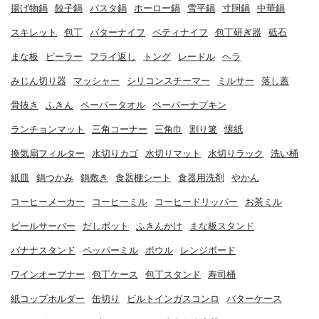
揚げ物鍋
餃子鍋
パスタ鍋
ホーロー鍋
雪平鍋
寸胴鍋
中華鍋
スキレット
包丁
バターナイフ
ペティナイフ
包丁研ぎ器
砥石
まな板
ピーラー
フライ返し
トング
レードル
ヘラ
みじん切り器
マッシャー
シリコンスチーマー
ミルサー
落し蓋
骨抜き
ふきん
ペーパータオル
ペーパーナプキン
ランチョンマット
三角コーナー
三角巾
割り箸
懐紙
換気扇フィルター
水切りカゴ
水切りマット
水切りラック
洗い桶
紙皿
鍋つかみ
鍋敷き
食器棚シート
食器用洗剤
やかん
コーヒーメーカー
コーヒーミル
コーヒードリッパー
お茶ミル
ビールサーバー
だしポット
ふきんかけ
まな板スタンド
バナナスタンド
ペッパーミル
ボウル
レンジボード
ワインオープナー
包丁ケース
包丁スタンド
寿司桶
紙コップホルダー
缶切り
ビルトインガスコンロ
バターケース