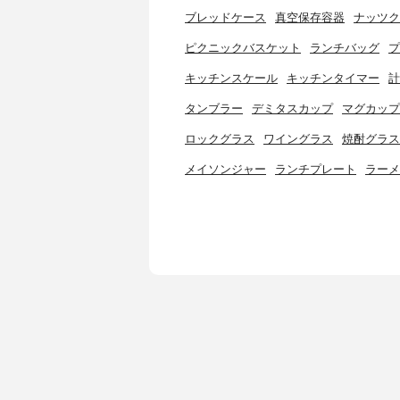
ブレッドケース
真空保存容器
ナッツク
ピクニックバスケット
ランチバッグ
プ
キッチンスケール
キッチンタイマー
計
タンブラー
デミタスカップ
マグカップ
ロックグラス
ワイングラス
焼酎グラス
メイソンジャー
ランチプレート
ラーメ