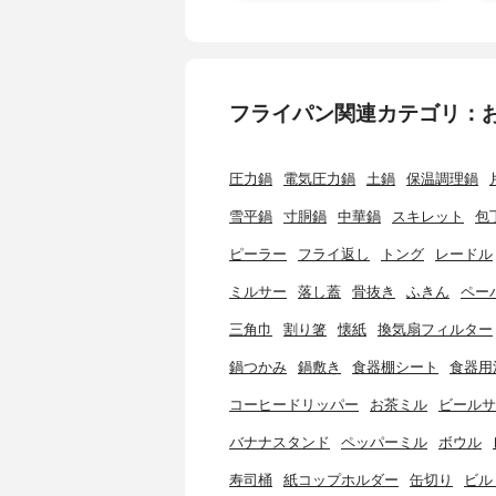
フライパン関連カテゴリ：
圧力鍋
電気圧力鍋
土鍋
保温調理鍋
雪平鍋
寸胴鍋
中華鍋
スキレット
包
ピーラー
フライ返し
トング
レードル
ミルサー
落し蓋
骨抜き
ふきん
ペー
三角巾
割り箸
懐紙
換気扇フィルター
鍋つかみ
鍋敷き
食器棚シート
食器用
コーヒードリッパー
お茶ミル
ビールサ
バナナスタンド
ペッパーミル
ボウル
寿司桶
紙コップホルダー
缶切り
ビル