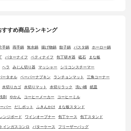
おすすめ商品ランキング
片手鍋
両手鍋
無水鍋
揚げ物鍋
餃子鍋
パスタ鍋
ホーロー鍋
丁
バターナイフ
ペティナイフ
包丁研ぎ器
砥石
まな板
ヘラ
みじん切り器
マッシャー
シリコンスチーマー
パータオル
ペーパーナプキン
ランチョンマット
三角コーナー
水切りカゴ
水切りマット
水切りラック
洗い桶
紙皿
洗剤
やかん
コーヒーメーカー
コーヒーミル
ーバー
だしポット
ふきんかけ
まな板スタンド
レンジボード
ワインオープナー
包丁ケース
包丁スタンド
トインガスコンロ
バターケース
フリーザーバッグ