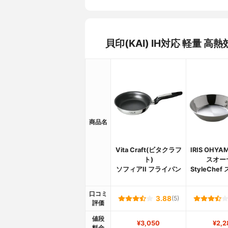
貝印(KAI) IH対応 軽
商品名
Vita Craft(ビタクラフ
IRIS OHY
ト)
スオー
ソフィアII フライパン
StyleChe
口コミ
3.88
(5)
評価
値段
¥3,050
¥2,2
料金