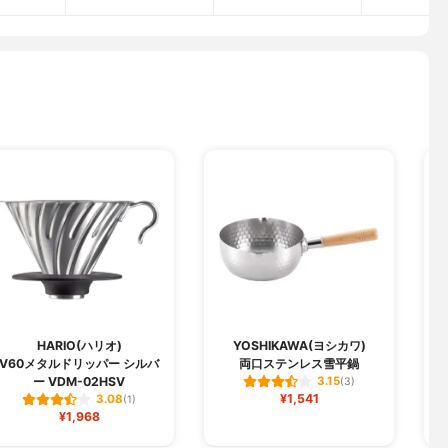
HARIO(ハリオ)
YOSHIKAWA(ヨシカワ)
V60メタルドリッパー シルバ
両口ステンレス雪平鍋
ー VDM-02HSV
3.15
(3)
¥1,541
3.08
(1)
¥1,968