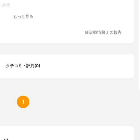
ム合金
樹脂
もっと見る
加工
両方対応（全熱源対応）
記載情報ミス報告
クチコミ・評判(0)
1