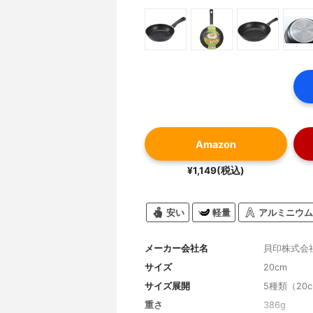
Amazon
¥1,149(税込)
安い
軽量
アルミニウム
メーカー会社名
貝印株式会
サイズ
20cm
サイズ展開
5種類（20cm
重さ
386g