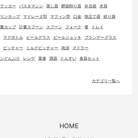
ラッカー
パスタマシン
蒸し器
鰹節削り器
弁当箱
水筒
リンカップ
マドレーヌ型
マフィン型
口金
泡立て器
絞り袋
量カップ
計量スプーン
スプーン
フォーク
箸
トレイ
マグボトル
ビールグラス
ビールジョッキ
ブランデーグラス
ピッチャー
ミルクピッチャー
急須
マドラー
ンどんぶり
レンゲ
菜箸
酒器
とんすい
食器セット
カテゴリ一覧へ
HOME