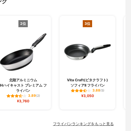
ング
2位
3位
北陸アルミニウム
Vita Craft(ビタクラフト)
IHハイキャスト プレミアム フ
ソフィアII フライパン
ライパン
3.88
(5)
¥3,050
3.89
(2)
¥3,760
フライパンランキングをもっと見る