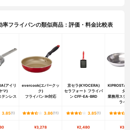
量 高熱効率フライパンの類似商品：評価・料金比較表
AMA(アイリ
evercook(エバークッ
京セラ(KYOCERA)
KIPROSTA
ヤマ)
ク)
セラフォート フライパ
ター
f ステンレス
フライパン IH対応
ン CFF-EA-BRD
業務用ステ
ライ
3.85
(1)
3.86
(11)
3.85
(1)
80
¥3,278
¥2,480
¥3,4