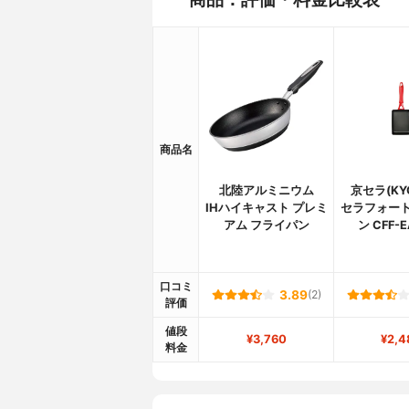
商品名
北陸アルミニウム
京セラ(KY
IHハイキャスト プレミ
セラフォート
アム フライパン
ン CFF-E
口コミ
3.89
(2)
評価
値段
¥3,760
¥2,4
料金