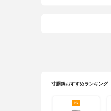
6cm:4.0kg 
cm:10.3kg 
カラー
全サイズ 
寸胴鍋おすすめランキング
1位