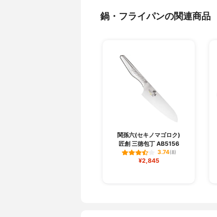
鍋・フライパンの関連商品
関孫六(セキノマゴロク)
匠創 三徳包丁 AB5156
3.74
(8)
¥2,845