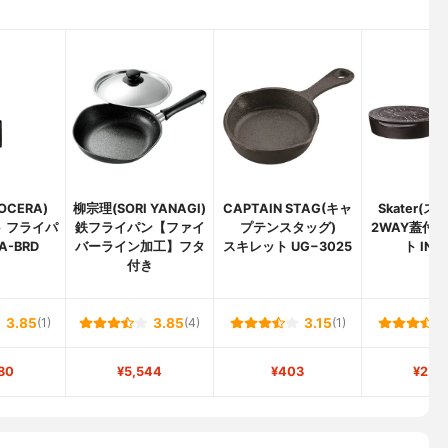
OCERA)
柳宗理(SORI YANAGI)
CAPTAIN STAG(キャ
Skater(
 フライパ
鉄フライパン【ファイ
プテンスタッグ)
2WAY蓋付
A-BRD
バーライン加工】フタ
スキレット UG−3025
ト INF
付き
3.85
(1)
3.85
(4)
3.15
(1)
80
¥5,544
¥403
¥2,0