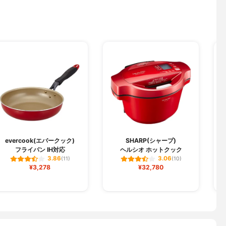
evercook(エバークック)
SHARP(シャープ)
S
フライパン IH対応
ヘルシオ ホットクック
3.86
3.06
(11)
(10)
¥3,278
¥32,780