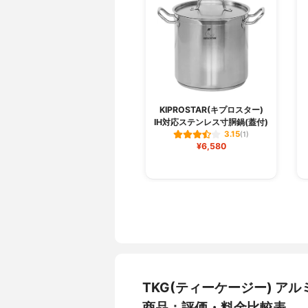
KIPROSTAR(キプロスター)
IH対応ステンレス寸胴鍋(蓋付)
3.15
(1)
¥6,580
TKG(ティーケージー) アルミ
商品：評価・料金比較表