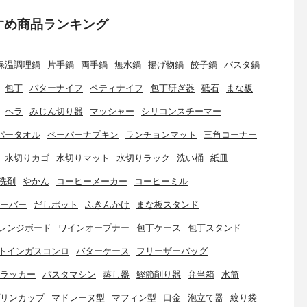
すめ商品ランキング
保温調理鍋
片手鍋
両手鍋
無水鍋
揚げ物鍋
餃子鍋
パスタ鍋
包丁
バターナイフ
ペティナイフ
包丁研ぎ器
砥石
まな板
ヘラ
みじん切り器
マッシャー
シリコンスチーマー
パータオル
ペーパーナプキン
ランチョンマット
三角コーナー
水切りカゴ
水切りマット
水切りラック
洗い桶
紙皿
洗剤
やかん
コーヒーメーカー
コーヒーミル
ーバー
だしポット
ふきんかけ
まな板スタンド
レンジボード
ワインオープナー
包丁ケース
包丁スタンド
トインガスコンロ
バターケース
フリーザーバッグ
ラッカー
パスタマシン
蒸し器
鰹節削り器
弁当箱
水筒
リンカップ
マドレーヌ型
マフィン型
口金
泡立て器
絞り袋