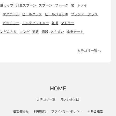
量カップ
計量スプーン
スプーン
フォーク
箸
トレイ
マグボトル
ビールグラス
ビールジョッキ
ブランデーグラス
ピッチャー
ミルクピッチャー
急須
マドラー
ンどんぶり
レンゲ
菜箸
酒器
とんすい
食器セット
カテゴリ一覧へ
HOME
カテゴリ一覧
モノシルとは
運営者情報
利用規約
プライバシーポリシー
不具合報告