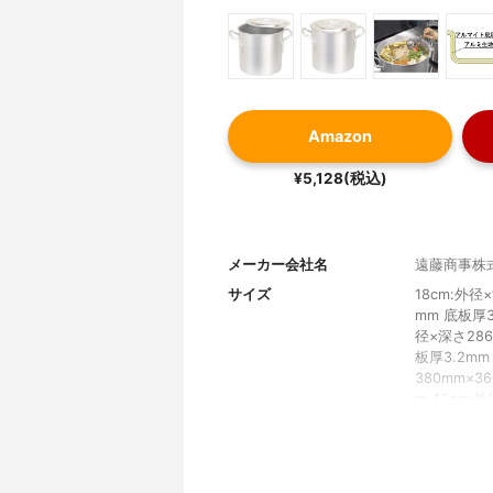
Amazon
¥5,128(税込)
メーカー会社名
遠藤商事株
サイズ
18cm:外径
mm 底板厚3
径×深さ286
板厚3.2mm
380mm×3
m 42cm:
50mm 底板
外径×深さ53
底板厚5.0m
重さ
18cm:1.0kg