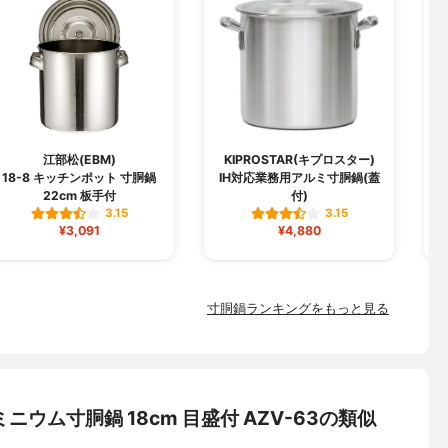
江部松(EBM)
KIPROSTAR(キプロスター)
18-8 キッチンポット 寸胴鍋
IH対応業務用アルミ寸胴鍋(蓋
22cm 板手付
付)
3.15
3.15
¥3,091
¥4,880
寸胴鍋ランキングをもっと見る
ニウム寸胴鍋 18cm 目盛付 AZV-63の類似