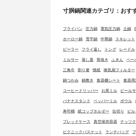
寸胴鍋関連カテゴリ：おす
フライパン
圧力鍋
電気圧力鍋
土鍋
ホーロー鍋
雪平鍋
中華鍋
スキレット
ピーラー
フライ返し
トング
レードル
ミルサー
落し蓋
骨抜き
ふきん
ペー
三角巾
割り箸
懐紙
換気扇フィルター
鍋つかみ
鍋敷き
食器棚シート
食器用
コーヒードリッパー
お茶ミル
ビールサ
バナナスタンド
ペッパーミル
ボウル
寿司桶
紙コップホルダー
缶切り
ビル
ブレッドケース
真空保存容器
ナッツク
ピクニックバスケット
ランチバッグ
プ