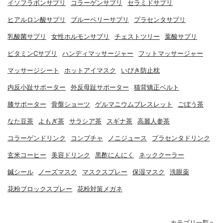
イソフラボンサプリ
コラーゲンサプリ
セラミドサプリ
ヒアルロン酸サプリ
ブルーベリーサプリ
プラセンタサプリ
乳酸菌サプリ
女性ホルモンサプリ
チェストツリー
葉酸サプリ
ビタミンCサプリ
ハンディマッサージャー
フットマッサージャー
マッサージシート
ホットアイマスク
いびき防止枕
内反小趾サポーター
外反母趾サポーター
猫背矯正ベルト
膝サポーター
骨盤ショーツ
ゲルマニウムブレスレット
ごぼう茶
なた豆茶
よもぎ茶
サラシア茶
スギナ茶
高麗人参茶
コラーゲンドリンク
コンブチャ
ノニジュース
プラセンタドリンク
玄米コーヒー
美容ドリンク
黒酢にんにく
ネッククーラー
鍼シール
ノーズマスク
マスクスプレー
保湿マスク
洗眼薬
花粉ブロックスプレー
花粉対策メガネ
カテゴリ一覧へ