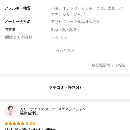
アレルギー物質
小麦、オレンジ、くるみ、ごま、大豆、バ
ナナ、もも、りんご
メーカー会社名
アサヒグループ食品株式会社
内容量
90g（3g×30袋）
1回あたりの金額
57.6円/回
風味のバリエーション
-
もっと見る
セット商品
-
付属品
-
記載情報ミス報告
保護機能成分
-
原材料名
大麦若葉粉末（九州産）、水溶性食物繊
維、ケール粉末（九州産）、酵母エキス
クチコミ・評判(4)
末、りんご果汁粉末、ピーチ果汁粉末、パ
イナップル果汁粉末、バナナ粉末、有胞子
性乳酸菌末、穀物発酵エキス末（小麦を含
む）、ザクロ果汁粉末、アサイー粉末、植
カリーナアイズ オーナー&エスティシャン…
物発酵エキス末（オレンジ・くるみ・ご
福井 佳津江
ま・大豆を含む）、豚ブラセンタエキス末
／酸味料、香料、甘味料（ステビア）、ヒ
5.00
アルロン酸
甘すぎず飲みやすい青汁