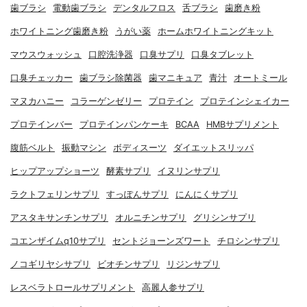
歯ブラシ
電動歯ブラシ
デンタルフロス
舌ブラシ
歯磨き粉
ホワイトニング歯磨き粉
うがい薬
ホームホワイトニングキット
マウスウォッシュ
口腔洗浄器
口臭サプリ
口臭タブレット
口臭チェッカー
歯ブラシ除菌器
歯マニキュア
青汁
オートミール
マヌカハニー
コラーゲンゼリー
プロテイン
プロテインシェイカー
プロテインバー
プロテインパンケーキ
BCAA
HMBサプリメント
腹筋ベルト
振動マシン
ボディスーツ
ダイエットスリッパ
ヒップアップショーツ
酵素サプリ
イヌリンサプリ
ラクトフェリンサプリ
すっぽんサプリ
にんにくサプリ
アスタキサンチンサプリ
オルニチンサプリ
グリシンサプリ
コエンザイムq10サプリ
セントジョーンズワート
チロシンサプリ
ノコギリヤシサプリ
ビオチンサプリ
リジンサプリ
レスベラトロールサプリメント
高麗人参サプリ