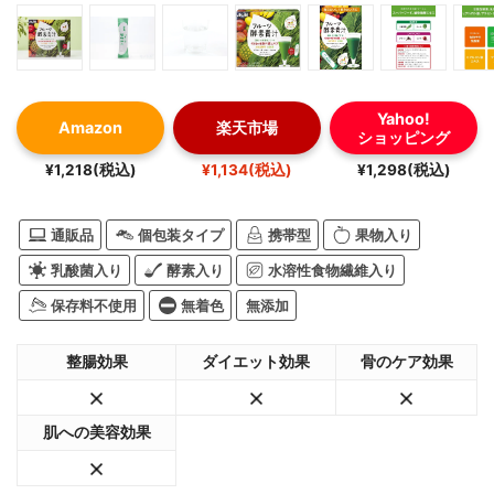
Yahoo!
Amazon
楽天市場
ショッピング
¥1,218(税込)
¥1,134(税込)
¥1,298(税込)
通販品
個包装タイプ
携帯型
果物入り
乳酸菌入り
酵素入り
水溶性食物繊維入り
保存料不使用
無着色
無添加
整腸効果
ダイエット効果
骨のケア効果
肌への美容効果