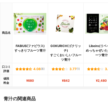
商品名
FABIUS(ファビウス)
GOKURICH(ゴクリッ
Libeiro(リ
すっきりフルーツ青汁
チ)
めっちゃぜいた
すごくおいしいフルー
ーツ青汁
ツ青汁
口コミ
4.08
(8)
3.77
(1)
3
評価
値段
¥680
¥842
¥2,480
料金
青汁の関連商品