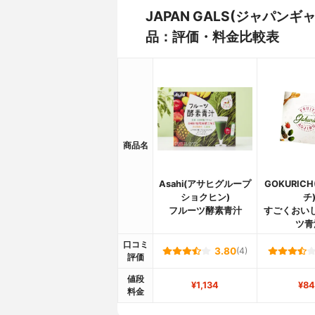
JAPAN GALS(ジャパン
品：評価・料金比較表
商品名
Asahi(アサヒグループ
GOKURIC
ショクヒン)
チ
フルーツ酵素青汁
すごくおい
ツ青
口コミ
3.80
(4)
評価
値段
¥1,134
¥84
料金