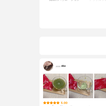
セット商品
なし
付属品
なし
保護機能成分
なし
原材料名
大麦若葉、
ー（リンゴ
トリン、り
ツ果汁、レ
マンゴー果
ブルーベリ
ストリン）
（ステビア
ジ・キウイ
⸝⸝⸝⸝ eka
5.00