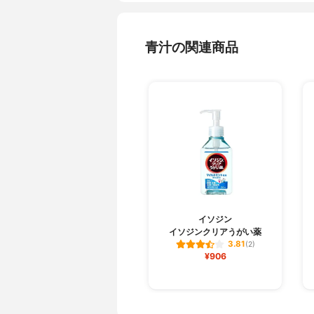
青汁の関連商品
イソジン
イソジンクリアうがい薬
3.81
(2)
¥906