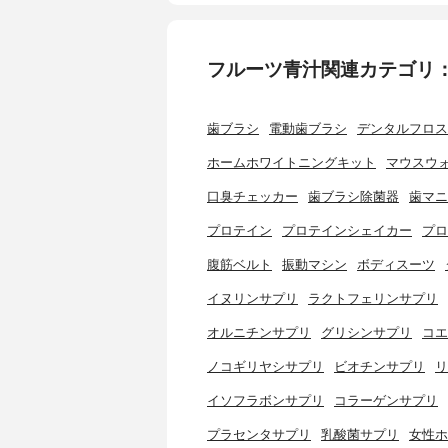
フルーツ青汁関連カテゴリ
歯ブラシ
電動歯ブラシ
デンタルフロス
ホームホワイトニングキット
マウスウ
口臭チェッカー
歯ブラシ除菌器
歯マニ
プロテイン
プロテインシェイカー
プロ
腹筋ベルト
振動マシン
ボディスーツ
イヌリンサプリ
ラクトフェリンサプリ
オルニチンサプリ
グリシンサプリ
コエ
ノコギリヤシサプリ
ビオチンサプリ
リ
イソフラボンサプリ
コラーゲンサプリ
プラセンタサプリ
乳酸菌サプリ
女性ホ