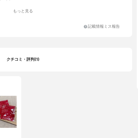
もっと見る
記載情報ミス報告
ぶどう糖、デキストリン、果糖、マルトデキストリン、果汁パウダ
濃縮果汁、デキストリン、その他）、果汁混合粉末（マルトデキス
んご果汁、洋ナシ果汁、グレープフルーツ果汁、パッションフルー
モン果汁、赤ブドウ果汁、ストロベリー果汁、パイナップル果汁、
汁、ライチ果汁、オレンジ果汁、キウイフルーツ果汁、もも果汁、
クチコミ・評判(1)
ー果汁、クランべリー果汁、ラズベリー果汁）、植物発酵物（デキ
、ニンジン粉末、加工でんぷん、トマトパウダー／香料、甘味料
）、微粒二酸化ケイ素、（一部に・リンゴ・バナナ・ もも・オレン
フルーツ・大豆・ごま・カシューナッツを含む)