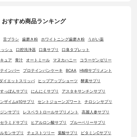
：おすすめ商品ランキング
舌ブラシ
歯磨き粉
ホワイトニング歯磨き粉
うがい薬
ォッシュ
口腔洗浄器
口臭サプリ
口臭タブレット
キュア
青汁
オートミール
マヌカハニー
コラーゲンゼリー
テインバー
プロテインパンケーキ
BCAA
HMBサプリメント
ダイエットスリッパ
ヒップアップショーツ
酵素サプリ
すっぽんサプリ
にんにくサプリ
アスタキサンチンサプリ
ンザイムq10サプリ
セントジョーンズワート
チロシンサプリ
ジンサプリ
レスベラトロールサプリメント
高麗人参サプリ
セラミドサプリ
ヒアルロン酸サプリ
ブルーベリーサプリ
ルモンサプリ
チェストツリー
葉酸サプリ
ビタミンCサプリ