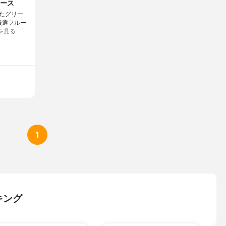
ース
れたグリー
の厳選フルー
を見る
1
キング