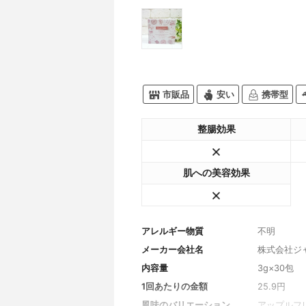
市販品
安い
携帯型
整腸効果
肌への美容効果
アレルギー物質
不明
メーカー会社名
株式会社ジ
内容量
3g×30包
1回あたりの金額
25.9円
風味のバリエーション
アップルフ