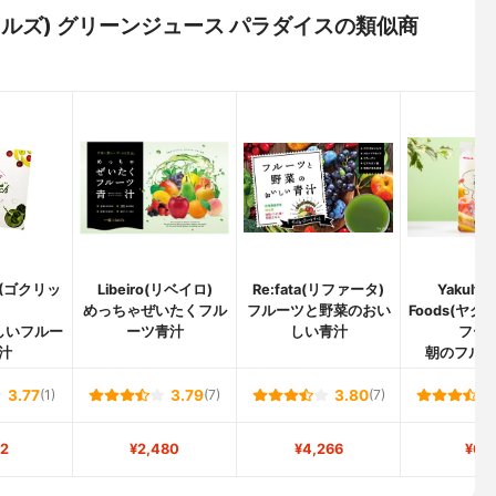
ギャルズ) グリーンジュース パラダイスの類似商
H(ゴクリッ
Libeiro(リベイロ)
Re:fata(リファータ)
Yakult H
)
めっちゃぜいたくフル
フルーツと野菜のおい
Foods(ヤ
しいフルー
ーツ青汁
しい青汁
フーズ
汁
朝のフル
3.77
(1)
3.79
(7)
3.80
(7)
2
¥2,480
¥4,266
¥63