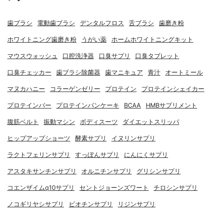
歯ブラシ
電動歯ブラシ
デンタルフロス
舌ブラシ
歯磨き粉
ホワイトニング歯磨き粉
うがい薬
ホームホワイトニングキット
マウスウォッシュ
口腔洗浄器
口臭サプリ
口臭タブレット
口臭チェッカー
歯ブラシ除菌器
歯マニキュア
青汁
オートミール
マヌカハニー
コラーゲンゼリー
プロテイン
プロテインシェイカー
プロテインバー
プロテインパンケーキ
BCAA
HMBサプリメント
腹筋ベルト
振動マシン
ボディスーツ
ダイエットスリッパ
ヒップアップショーツ
酵素サプリ
イヌリンサプリ
ラクトフェリンサプリ
すっぽんサプリ
にんにくサプリ
アスタキサンチンサプリ
オルニチンサプリ
グリシンサプリ
コエンザイムq10サプリ
セントジョーンズワート
チロシンサプリ
ノコギリヤシサプリ
ビオチンサプリ
リジンサプリ