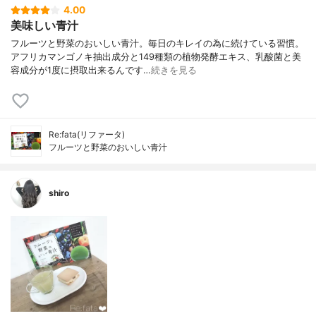
4.00
美味しい青汁
フルーツと野菜のおいしい青汁。毎日のキレイの為に続けている習慣。
アフリカマンゴノキ抽出成分と149種類の植物発酵エキス、乳酸菌と美
容成分が1度に摂取出来るんです…
続きを見る
Re:fata(リファータ)
フルーツと野菜のおいしい青汁
shiro