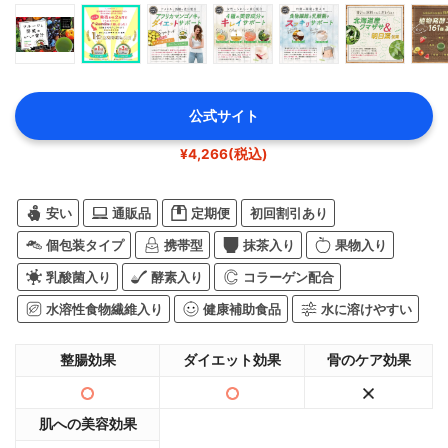
公式サイト
¥4,266(税込)
安い
通販品
定期便
初回割引あり
個包装タイプ
携帯型
抹茶入り
果物入り
乳酸菌入り
酵素入り
コラーゲン配合
水溶性食物繊維入り
健康補助食品
水に溶けやすい
整腸効果
ダイエット効果
骨のケア効果
肌への美容効果