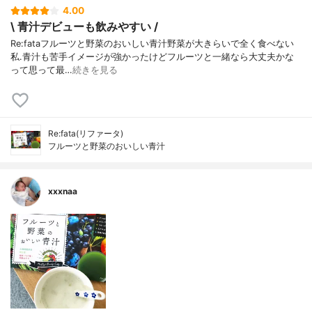
4.00
\ 青汁デビューも飲みやすい /
Re:fata フルーツと野菜のおいしい青汁 野菜が大きらいで全く食べない
私. 青汁も苦手イメージが強かったけど フルーツと一緒なら大丈夫かな
って 思って最…
続きを見る
Re:fata(リファータ)
フルーツと野菜のおいしい青汁
xxxnaa