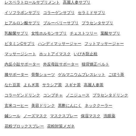
レスベラトロールサプリメント
高麗人参サプリ
イソフラボンサプリ
コラーゲンサプリ
セラミドサプリ
ヒアルロン酸サプリ
ブルーベリーサプリ
プラセンタサプリ
乳酸菌サプリ
女性ホルモンサプリ
チェストツリー
葉酸サプリ
ビタミンCサプリ
ハンディマッサージャー
フットマッサージャー
マッサージシート
ホットアイマスク
いびき防止枕
内反小趾サポーター
外反母趾サポーター
猫背矯正ベルト
膝サポーター
骨盤ショーツ
ゲルマニウムブレスレット
ごぼう茶
なた豆茶
よもぎ茶
サラシア茶
スギナ茶
高麗人参茶
コラーゲンドリンク
コンブチャ
ノニジュース
プラセンタドリンク
玄米コーヒー
美容ドリンク
黒酢にんにく
ネッククーラー
鍼シール
ノーズマスク
マスクスプレー
保湿マスク
洗眼薬
花粉ブロックスプレー
花粉対策メガネ