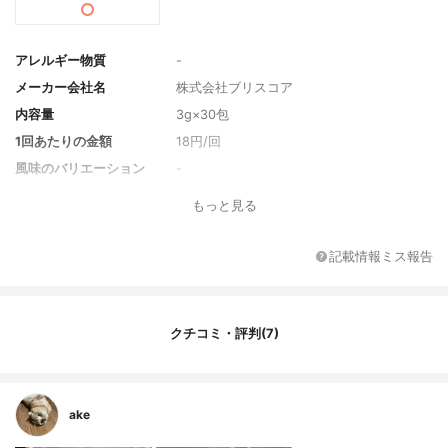
アレルギー物質
-
メーカー会社名
株式会社ブリスコア
内容量
3g×30包
1回あたりの金額
18円/回
風味のバリエーション
-
セット商品
-
もっと見る
付属品
-
保護機能成分
-
記載情報ミス報告
原材料名
熊笹、明日葉粉末、抹茶粉末、コラーゲン
ペプチド、新野草発酵パウダーACN（85種
類）、植物酵素パウダー（64種類）、発酵
クチコミ・評判(7)
ベリーMIXパウダー（アガベイヌリン、赤ワ
イン、ビルベリー、マキベリー、ブルーベ
リー、カシス、レッドラズベリー、アロニ
ア、リンゴンベリー、アサイー、プルー
ン、アセロラ、オキシネア（フルーツ・野
ake
菜エキス）（フルーツ12種：ブドウ果皮、
ブドウ種子、ビルベリー、グレープフルー