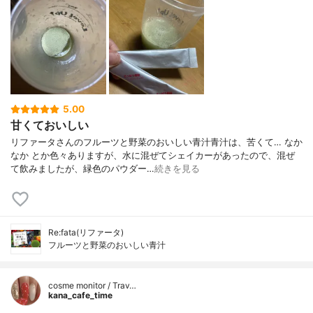
ツ、パパイヤ、パイナップル、イチゴ、リ
ンゴ、アプリコット、サクランボ、オレン
ジ、ブラックカラント）（野菜10種：（茶
葉、トマト、ニンジン、プロッコリー、キ
ャベツ、玉ねぎ、ニンニク、アスパラガ
ス、オリーブ、キュウリ）、有胞子性乳酸
菌、メロンプラセンタ、アフリカマンゴノ
キ、ヒアルロン酸、ビタミンプレミックス
5.00
（ビタミンA、ビタミンB、ビタミンB2、ビ
甘くておいしい
タミンB6、ビタミンB12、ナイアシン、パ
リファータさんのフルーツと野菜のおいしい青汁青汁は、苦くて… なか
ントテン酸カルシウム、葉酸、ビタミンC、
なか とか色々ありますが、水に混ぜてシェイカーがあったので、混ぜ
ビタミンD、ビタミンE）、果汁ミックスパ
て飲みましたが、緑色のパウダー…
続きを見る
ウダー、香料（トロピカルマンゴー）、甘
味料（アスパルテーム・L-フェニルアラニ
ン）、甘味料（スクラロース）、クエン
酸、還元麦芽糖水飴、難消化性デキストリ
ン（食物繊維）
Re:fata(リファータ)
フルーツと野菜のおいしい青汁
cosme monitor / Trav…
kana_cafe_time