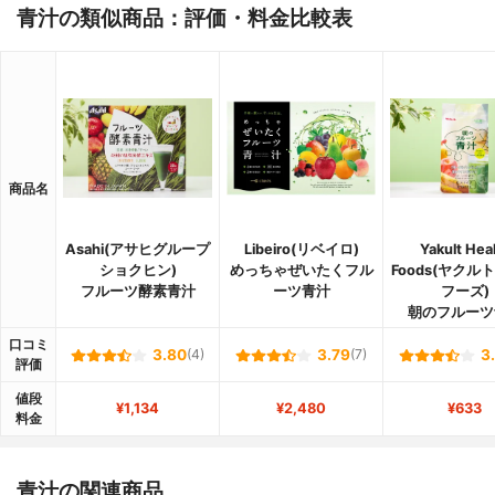
青汁の類似商品：評価・料金比較表
商品名
Asahi(アサヒグループ
Libeiro(リベイロ)
Yakult Hea
ショクヒン)
めっちゃぜいたくフル
Foods(ヤクル
フルーツ酵素青汁
ーツ青汁
フーズ)
朝のフルーツ
口コミ
3.80
(4)
3.79
(7)
3
評価
値段
¥1,134
¥2,480
¥633
料金
青汁の関連商品