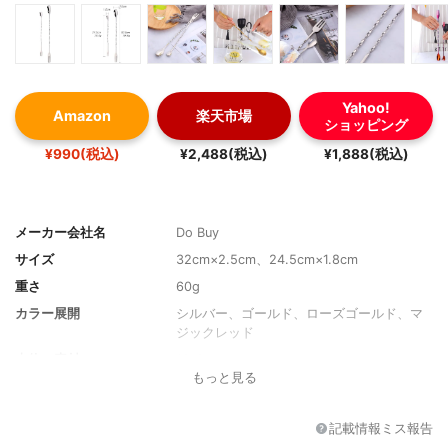
Yahoo!
Amazon
楽天市場
ショッピング
¥990(税込)
¥2,488(税込)
¥1,888(税込)
メーカー会社名
Do Buy
サイズ
32cm×2.5cm、24.5cm×1.8cm
重さ
60g
カラー展開
シルバー、ゴールド、ローズゴールド、マ
ジックレッド
本体の素材
18-8ステンレス
もっと見る
+αの使い方
スプーン、フォーク
使い捨て
不可
記載情報ミス報告