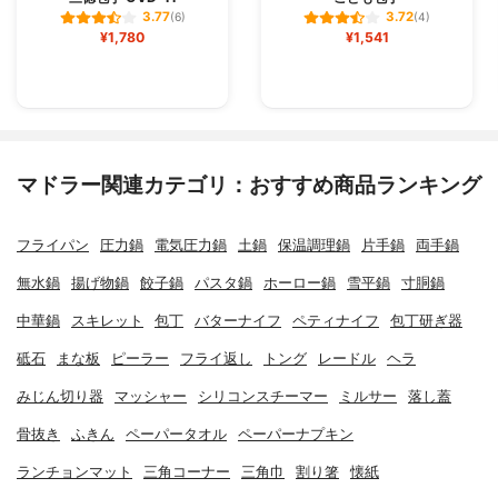
3.77
3.72
(6)
(4)
¥1,780
¥1,541
マドラー関連カテゴリ：おすすめ商品ランキング
フライパン
圧力鍋
電気圧力鍋
土鍋
保温調理鍋
片手鍋
両手鍋
無水鍋
揚げ物鍋
餃子鍋
パスタ鍋
ホーロー鍋
雪平鍋
寸胴鍋
中華鍋
スキレット
包丁
バターナイフ
ペティナイフ
包丁研ぎ器
砥石
まな板
ピーラー
フライ返し
トング
レードル
ヘラ
みじん切り器
マッシャー
シリコンスチーマー
ミルサー
落し蓋
骨抜き
ふきん
ペーパータオル
ペーパーナプキン
ランチョンマット
三角コーナー
三角巾
割り箸
懐紙