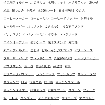
換気扇フィルター
水切りカゴ
水切りマット
水切りラック
洗い桶
紙皿
鍋つかみ
鍋敷き
食器棚シート
食器用洗剤
やかん
コーヒーメーカー
コーヒーミル
コーヒードリッパー
お茶ミル
ビールサーバー
だしポット
ふきんかけ
まな板スタンド
バナナスタンド
ペッパーミル
ボウル
レンジボード
ワインオープナー
包丁ケース
包丁スタンド
寿司桶
紙コップホルダー
缶切り
ビルトインガスコンロ
バターケース
フリーザーバッグ
ブレッドケース
真空保存容器
ナッツクラッカー
パスタマシン
蒸し器
鰹節削り器
弁当箱
水筒
ピクニックバスケット
ランチバッグ
プリンカップ
マドレーヌ型
マフィン型
口金
泡立て器
絞り袋
キッチンスケール
キッチンタイマー
計量カップ
計量スプーン
スプーン
フォーク
箸
トレイ
タンブラー
デミタスカップ
マグカップ
マグボトル