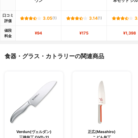
ウン
本セット シ
口コミ
3.05
(1)
3.14
(1)
3
評価
値段
¥94
¥175
¥1,398
料金
食器・グラス・カトラリーの関連商品
Verdun(ヴェルダン)
正広(Masahiro)
三徳包丁 OVD-11
こども包丁