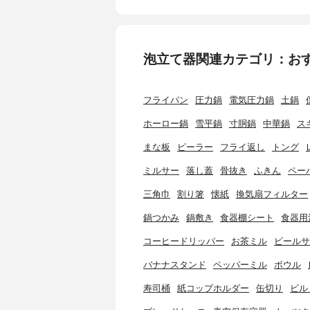
泡立て器関連カテゴリ：お
フライパン
圧力鍋
電気圧力鍋
土鍋
ホーロー鍋
雪平鍋
寸胴鍋
中華鍋
ス
まな板
ピーラー
フライ返し
トング
ミルサー
落し蓋
骨抜き
ふきん
ペー
三角巾
割り箸
懐紙
換気扇フィルター
鍋つかみ
鍋敷き
食器棚シート
食器用
コーヒードリッパー
お茶ミル
ビールサ
バナナスタンド
ペッパーミル
ボウル
寿司桶
紙コップホルダー
缶切り
ビル