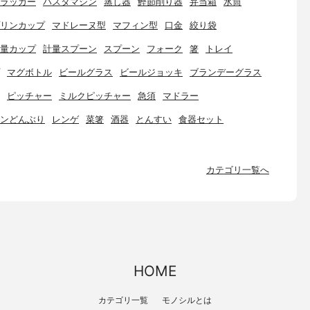
ラッカー
パスタマシン
蒸し器
鰹節削り器
弁当箱
水筒
リンカップ
マドレーヌ型
マフィン型
口金
絞り袋
量カップ
計量スプーン
スプーン
フォーク
箸
トレイ
マグボトル
ビールグラス
ビールジョッキ
ブランデーグラス
ピッチャー
ミルクピッチャー
急須
マドラー
ンどんぶり
レンゲ
菜箸
酒器
とんすい
食器セット
カテゴリ一覧へ
HOME
カテゴリ一覧
モノシルとは