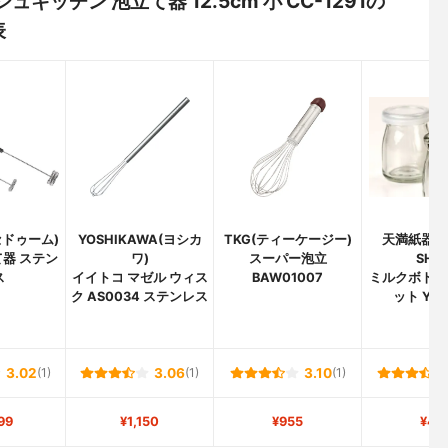
ュキッチン 泡立て器 12.5cm 小 CC-1291の
表
(セドゥーム)
YOSHIKAWA(ヨシカ
TKG(ティーケージー)
天満紙器(T
器 ステン
ワ)
スーパー泡立
SHIK
ス
イイトコ マゼル ウィス
BAW01007
ミルクボトル
ク AS0034 ステンレス
ット Y90
3.02
(1)
3.06
(1)
3.10
(1)
99
¥1,150
¥955
¥47