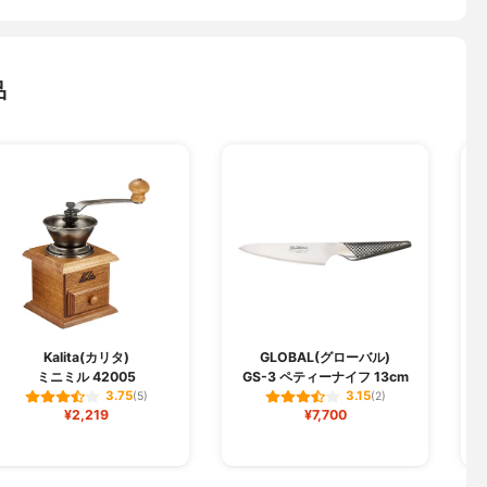
品
T
Kalita(カリタ)
GLOBAL(グローバル)
ミニミル 42005
GS-3 ペティーナイフ 13cm
3.75
3.15
(5)
(2)
¥2,219
¥7,700