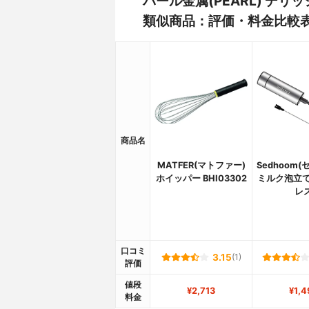
パール金属(PEARL) デリッシ
類似商品：評価・料金比較
商品名
MATFER(マトファー)
Sedhoom
ホイッパー BHI03302
ミルク泡立て
レ
口コミ
3.15
(1)
評価
値段
¥2,713
¥1,4
料金