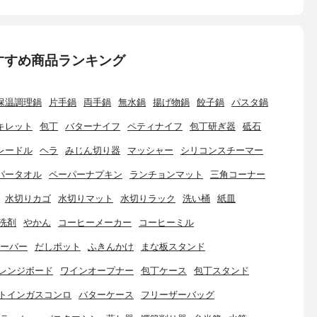
すすめ商品ランキング
保温調理鍋
片手鍋
両手鍋
無水鍋
揚げ物鍋
餃子鍋
パスタ鍋
キレット
包丁
バターナイフ
ペティナイフ
包丁研ぎ器
砥石
レードル
ヘラ
みじん切り器
マッシャー
シリコンスチーマー
パータオル
ペーパーナプキン
ランチョンマット
三角コーナー
水切りカゴ
水切りマット
水切りラック
洗い桶
紙皿
洗剤
やかん
コーヒーメーカー
コーヒーミル
ーバー
だしポット
ふきんかけ
まな板スタンド
レンジボード
ワインオープナー
包丁ケース
包丁スタンド
トインガスコンロ
バターケース
フリーザーバッグ