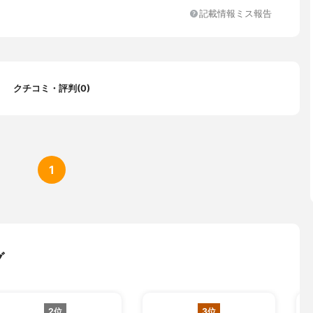
記載情報ミス報告
クチコミ・評判(0)
1
グ
2位
3位