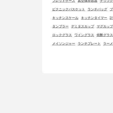
ブレッドケース
真空保存容器
ナッツク
ピクニックバスケット
ランチバッグ
プ
キッチンスケール
キッチンタイマー
計
タンブラー
デミタスカップ
マグカップ
ロックグラス
ワイングラス
焼酎グラス
メイソンジャー
ランチプレート
ラーメ