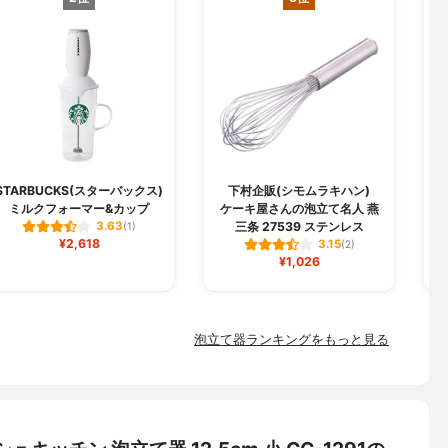
STARBUCKS(スターバックス)
下村企販(シモムラキハン)
ミルクフォーマー&カップ
ケーキ屋さんの泡立て名人 燕
三条 27539 ステンレス
3.63
(1)
¥2,618
3.15
(2)
¥1,026
泡立て器ランキングをもっと見る