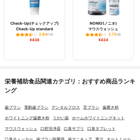
Check-Up(チェックアップ)
NONIO(ノニオ)
Check-Up standard
マウスウォッシュ
3.84
3.73
(14)
(9)
¥438
¥434
栄養補助食品関連カテゴリ：おすすめ商品ランキ
ング
歯ブラシ
電動歯ブラシ
デンタルフロス
舌ブラシ
歯磨き粉
ホワイトニング歯磨き粉
うがい薬
ホームホワイトニングキット
マウスウォッシュ
口腔洗浄器
口臭サプリ
口臭タブレット
口臭チェッカー
歯ブラシ除菌器
歯マニキュア
青汁
オートミール