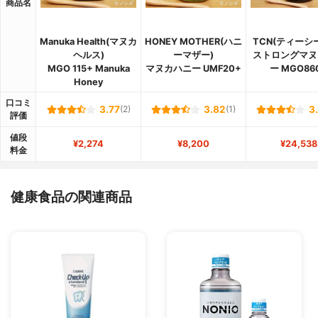
商品名
Manuka Health(マヌカ
HONEY MOTHER(ハニ
TCN(ティーシ
ヘルス)
ーマザー)
ストロングマヌ
MGO 115+ Manuka
マヌカハニー UMF20+
ー MGO86
Honey
口コミ
3.77
(2)
3.82
(1)
3
評価
値段
¥2,274
¥8,200
¥24,538
料金
健康食品の関連商品