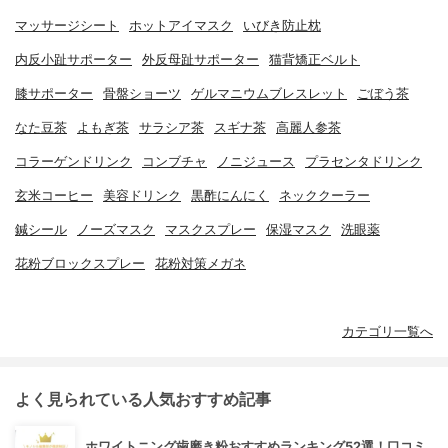
マッサージシート
ホットアイマスク
いびき防止枕
内反小趾サポーター
外反母趾サポーター
猫背矯正ベルト
膝サポーター
骨盤ショーツ
ゲルマニウムブレスレット
ごぼう茶
なた豆茶
よもぎ茶
サラシア茶
スギナ茶
高麗人参茶
コラーゲンドリンク
コンブチャ
ノニジュース
プラセンタドリンク
玄米コーヒー
美容ドリンク
黒酢にんにく
ネッククーラー
鍼シール
ノーズマスク
マスクスプレー
保湿マスク
洗眼薬
花粉ブロックスプレー
花粉対策メガネ
カテゴリ一覧へ
よく見られている人気おすすめ記事
ホワイトニング歯磨き粉おすすめランキング52選！口コミ