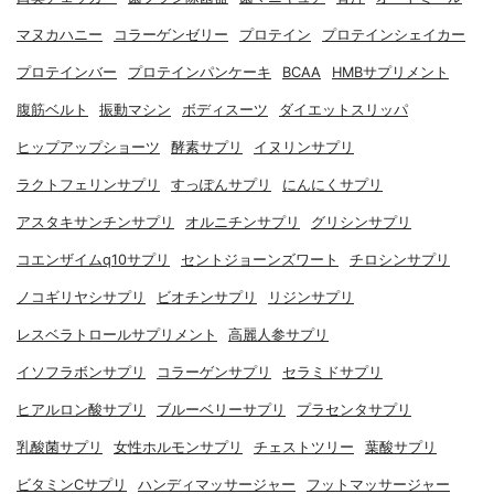
マヌカハニー
コラーゲンゼリー
プロテイン
プロテインシェイカー
プロテインバー
プロテインパンケーキ
BCAA
HMBサプリメント
腹筋ベルト
振動マシン
ボディスーツ
ダイエットスリッパ
ヒップアップショーツ
酵素サプリ
イヌリンサプリ
ラクトフェリンサプリ
すっぽんサプリ
にんにくサプリ
アスタキサンチンサプリ
オルニチンサプリ
グリシンサプリ
コエンザイムq10サプリ
セントジョーンズワート
チロシンサプリ
ノコギリヤシサプリ
ビオチンサプリ
リジンサプリ
レスベラトロールサプリメント
高麗人参サプリ
イソフラボンサプリ
コラーゲンサプリ
セラミドサプリ
ヒアルロン酸サプリ
ブルーベリーサプリ
プラセンタサプリ
乳酸菌サプリ
女性ホルモンサプリ
チェストツリー
葉酸サプリ
ビタミンCサプリ
ハンディマッサージャー
フットマッサージャー